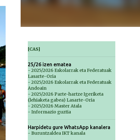
[CAS]
25/26 izen ematea
- 2025/2026 Eskolarrak eta Federatuak
Lasarte-Oria
- 2025/2026 Eskolarrak eta Federatuak
Andoain
- 2025/2026 Parte-hartze Igeriketa
(lehiaketa gabea) Lasarte-Oria
- 2025/2026 Master Atala
- Informazio guztia
Harpidetu gure WhatsApp kanalera
- Buruntzaldea IKT kanala