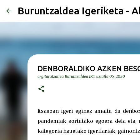
Buruntzaldea Igeriketa - A
DENBORALDIKO AZKEN BESO
argitaratzailea
Buruntzaldea IKT
uztaila 05, 2020
Itsasoan igeri eginez amaitu du denbora
pandemiak sortutako egoera dela eta,
kategoria hauetako igerilariak, gainontz