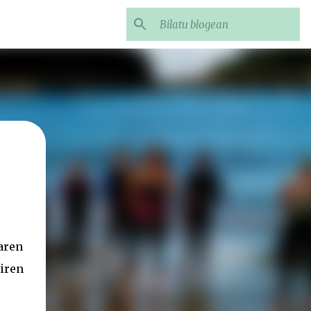
9aren
iren