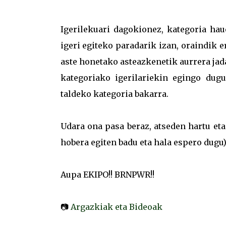
Igerilekuari dagokionez, kategoria hau
igeri egiteko paradarik izan, oraindik 
aste honetako asteazkenetik aurrera jada
kategoriako igerilariekin egingo dugu
taldeko kategoria bakarra.
Udara ona pasa beraz, atseden hartu eta
hobera egiten badu eta hala espero dugu)
Aupa EKIPO!! BRNPWR!!
📷
Argazkiak eta Bideoak