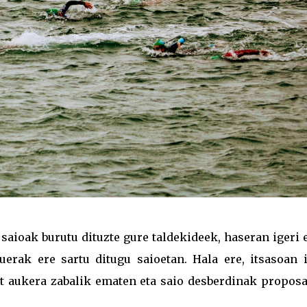
aioak burutu dituzte gure taldekideek, haseran igeri 
erak ere sartu ditugu saioetan. Hala ere, itsasoan i
zat aukera zabalik ematen eta saio desberdinak proposa