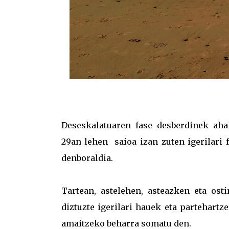
Deseskalatuaren fase desberdinek ahal
29an lehen saioa izan zuten igerilari 
denboraldia.
Tartean, astelehen, asteazken eta ost
diztuzte igerilari hauek eta partehartz
amaitzeko beharra somatu den.