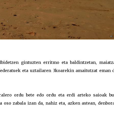
bidetzen gintuzten erritmo eta baldintzetan, maiatz
federatuek eta uztailaren 3koarekin amaitutzat eman 
iralero ordu bete edo ordu eta erdi arteko saioak bu
ea oso zabala izan da, nahiz eta, azken astean, denbor