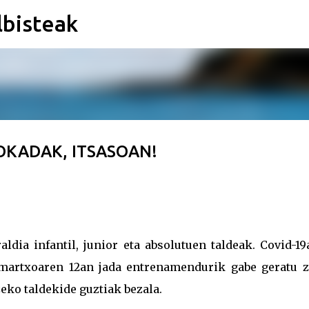
lbisteak
Saltatu eta joan eduki nagusira
KADAK, ITSASOAN!
ldia infantil, junior eta absolutuen taldeak. Covid-1
 martxoaren 12an jada entrenamendurik gabe geratu z
eko taldekide guztiak bezala.