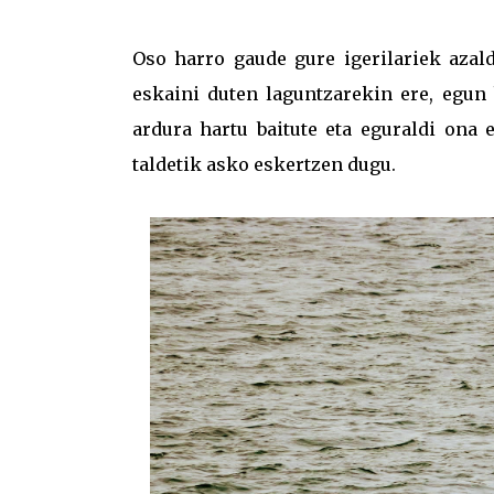
Oso harro gaude gure igerilariek azald
eskaini duten laguntzarekin ere, egun
ardura hartu baitute eta eguraldi ona
taldetik asko eskertzen dugu.