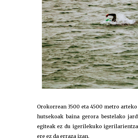
Orokorrean 3500 eta 4500 metro arteko s
hutsekoak baina gerora bestelako jardu
egiteak ez du igerilekuko igerilarient
ere ez da erraza izan.