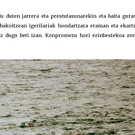
u duten jarrera eta prestutasunarekin eta baita gura
 bakoitzean igerilariak hondartzara eraman eta ekart
 ez dugu beti izan. Konpromezu hori ezinbestekoa zen