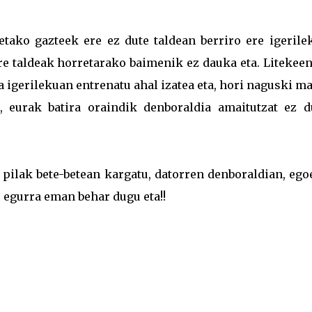
etako gazteek ere ez dute taldean berriro ere igerile
ere taldeak horretarako baimenik ez dauka eta. Litekee
 igerilekuan entrenatu ahal izatea eta, hori naguski m
, eurak batira oraindik denboraldia amaitutzat ez d
 pilak bete-betean kargatu, datorren denboraldian, eg
 egurra eman behar dugu eta!!