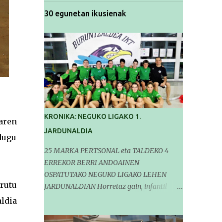
30 egunetan ikusienak
KRONIKA: NEGUKO LIGAKO 1.
aren
JARDUNALDIA
dugu
25 MARKA PERTSONAL eta TALDEKO 4
ERREKOR BERRI ANDOAINEN
OSPATUTAKO NEGUKO LIGAKO LEHEN
rutu
JARDUNALDIAN Horretaz gain, infantil
mailako Gipuzkoako Txapelketarako 5
aldia
sailkapen lortu genituen Pasa den