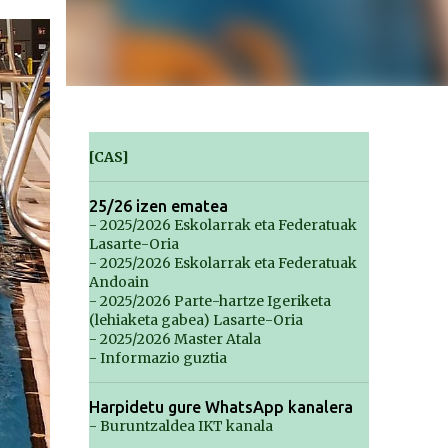
[CAS]
25/26 izen ematea
- 2025/2026 Eskolarrak eta Federatuak
Lasarte-Oria
- 2025/2026 Eskolarrak eta Federatuak
Andoain
- 2025/2026 Parte-hartze Igeriketa
(lehiaketa gabea) Lasarte-Oria
- 2025/2026 Master Atala
- Informazio guztia
Harpidetu gure WhatsApp kanalera
- Buruntzaldea IKT kanala