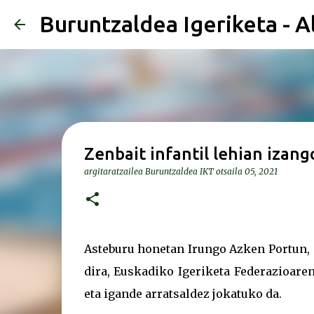
Buruntzaldea Igeriketa - A
Zenbait infantil lehian izang
argitaratzailea
Buruntzaldea IKT
otsaila 05, 2021
Asteburu honetan Irungo Azken Portun, i
dira, Euskadiko Igeriketa Federazioare
eta igande arratsaldez jokatuko da.