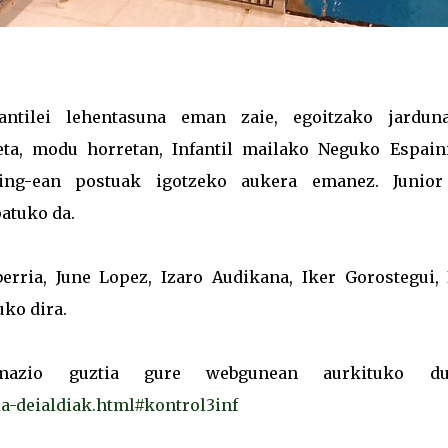
antilei lehentasuna eman zaie, egoitzako jarduna
eta, modu horretan, Infantil mailako Neguko Espain
ing-ean postuak igotzeko aukera emanez. Junior
atuko da.
berria, June Lopez, Izaro Audikana, Iker Gorostegui, 
uko dira.
ormazio guztia gure webgunean aurkituko du
ia-deialdiak.html#kontrol3inf