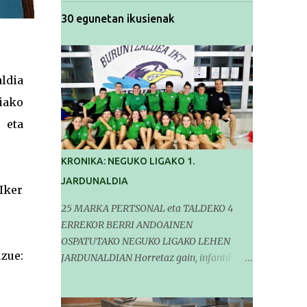
30 egunetan ikusienak
ldia
iako
 eta
KRONIKA: NEGUKO LIGAKO 1.
JARDUNALDIA
Iker
25 MARKA PERTSONAL eta TALDEKO 4
ERREKOR BERRI ANDOAINEN
OSPATUTAKO NEGUKO LIGAKO LEHEN
zue:
JARDUNALDIAN Horretaz gain, infantil
mailako Gipuzkoako Txapelketarako 5
sailkapen lortu genituen Pasa den