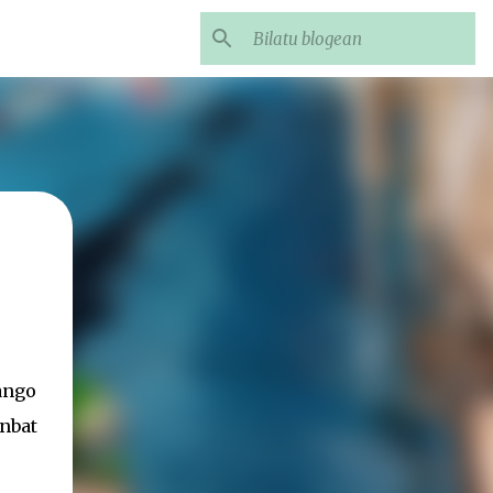
zango
nbat