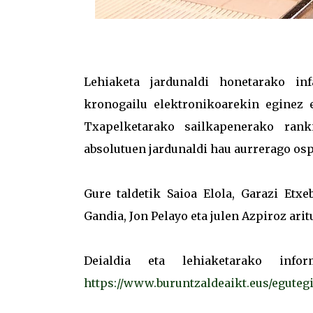
Lehiaketa jardunaldi honetarako inf
kronogailu elektronikoarekin eginez 
Txapelketarako sailkapenerako rank
absolutuen jardunaldi hau aurrerago osp
Gure taldetik Saioa Elola, Garazi Etxe
Gandia, Jon Pelayo eta julen Azpiroz arit
Deialdia eta lehiaketarako inf
https://www.buruntzaldeaikt.eus/eguteg