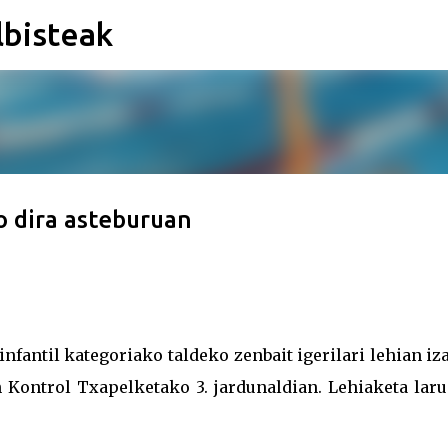
lbisteak
Saltatu eta joan eduki nagusira
o dira asteburuan
nfantil kategoriako taldeko zenbait igerilari lehian i
n Kontrol Txapelketako 3. jardunaldian. Lehiaketa laru