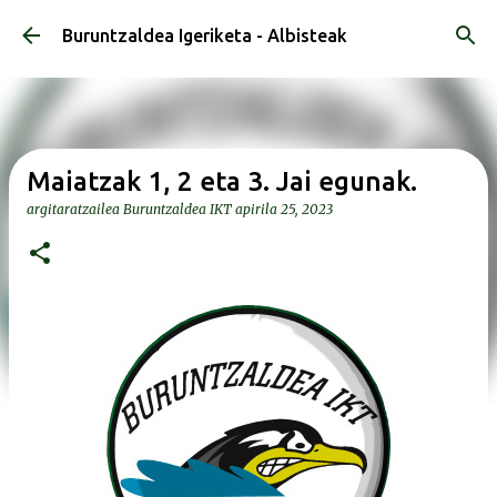
Saltatu eta joan eduki nagusira
Buruntzaldea Igeriketa - Albisteak
Maiatzak 1, 2 eta 3. Jai egunak.
argitaratzailea
Buruntzaldea IKT
apirila 25, 2023