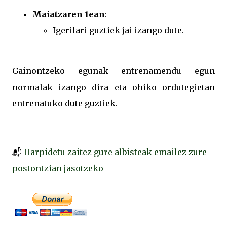
Maiatzaren 1ean
:
Igerilari guztiek jai izango dute.
Gainontzeko egunak entrenamendu egun
normalak izango dira eta ohiko ordutegietan
entrenatuko dute guztiek.
📬
Harpidetu zaitez gure albisteak emailez zure
postontzian jasotzeko