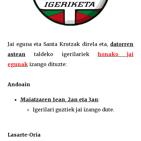
Jai eguna eta Santa Krutzak direla eta,
datorren
astean
taldeko igerilariek
honako jai
egunak
izango dituzte:
Andoain
Maiatzaren 1ean, 2an eta 3an
:
Igerilari guztiek jai izango dute.
Lasarte-Oria