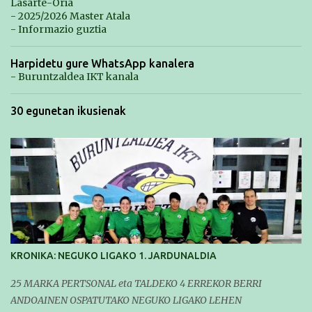
Lasarte-Oria
- 2025/2026 Master Atala
- Informazio guztia
Harpidetu gure WhatsApp kanalera
- Buruntzaldea IKT kanala
30 egunetan ikusienak
KRONIKA: NEGUKO LIGAKO 1. JARDUNALDIA
25 MARKA PERTSONAL eta TALDEKO 4 ERREKOR BERRI
ANDOAINEN OSPATUTAKO NEGUKO LIGAKO LEHEN