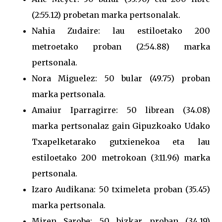
(2:55.12) probetan marka pertsonalak.
Nahia Zudaire: lau estiloetako 200
metroetako proban (2:54.88) marka
pertsonala.
Nora Miguelez: 50 bular (49.75) proban
marka pertsonala.
Amaiur Iparragirre: 50 librean (34.08)
marka pertsonalaz gain Gipuzkoako Udako
Txapelketarako gutxienekoa eta lau
estiloetako 200 metrokoan (3:11.96) marka
pertsonala.
Izaro Audikana: 50 tximeleta proban (35.45)
marka pertsonala.
Miren Sarobe: 50 bizkar proban (34.19)