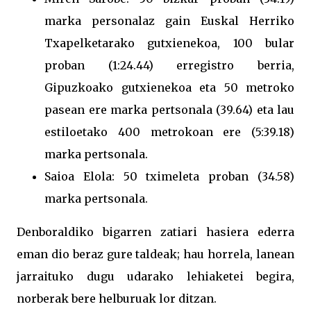
marka personalaz gain Euskal Herriko
Txapelketarako gutxienekoa, 100 bular
proban (1:24.44) erregistro berria,
Gipuzkoako gutxienekoa eta 50 metroko
pasean ere marka pertsonala (39.64) eta lau
estiloetako 400 metrokoan ere (5:39.18)
marka pertsonala.
Saioa Elola: 50 tximeleta proban (34.58)
marka pertsonala.
Denboraldiko bigarren zatiari hasiera ederra
eman dio beraz gure taldeak; hau horrela, lanean
jarraituko dugu udarako lehiaketei begira,
norberak bere helburuak lor ditzan.