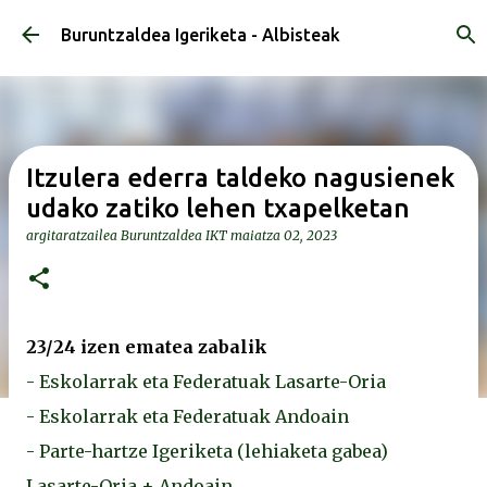
Saltatu eta joan eduki nagusira
Buruntzaldea Igeriketa - Albisteak
Itzulera ederra taldeko nagusienek
udako zatiko lehen txapelketan
argitaratzailea
Buruntzaldea IKT
maiatza 02, 2023
23/24 izen ematea zabalik
- Eskolarrak eta Federatuak Lasarte-Oria
- Eskolarrak eta Federatuak Andoain
- Parte-hartze Igeriketa (lehiaketa gabea)
Lasarte-Oria + Andoain