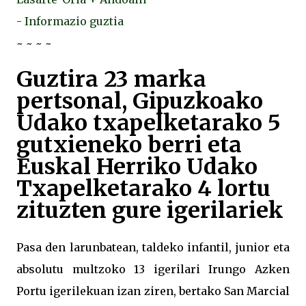
- Informazio guztia
~ ~ ~ ~
Guztira 23 marka
pertsonal, Gipuzkoako
Udako txapelketarako 5
gutxieneko berri eta
Euskal Herriko Udako
Txapelketarako 4 lortu
zituzten gure igerilariek
Pasa den larunbatean, taldeko infantil, junior eta
absolutu multzoko 13 igerilari Irungo Azken
Portu igerilekuan izan ziren, bertako San Marcial