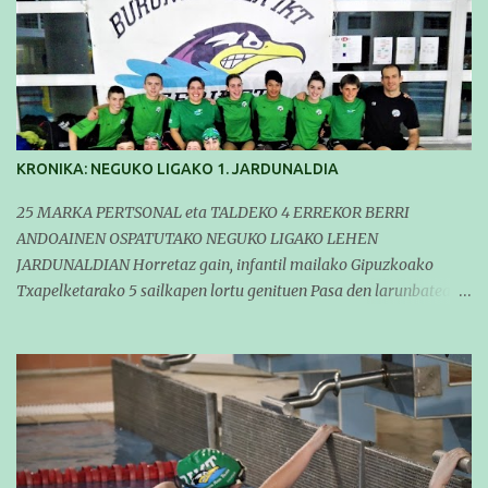
KRONIKA: NEGUKO LIGAKO 1. JARDUNALDIA
25 MARKA PERTSONAL eta TALDEKO 4 ERREKOR BERRI
ANDOAINEN OSPATUTAKO NEGUKO LIGAKO LEHEN
JARDUNALDIAN Horretaz gain, infantil mailako Gipuzkoako
Txapelketarako 5 sailkapen lortu genituen Pasa den larunbatean
taldeko igerilariak Andoaingo Allurralden izan ziren lehian,
denboraldiko eta Neguko Ligako lehen jardunaldian parte
hartzen. Bertan gure taldeko 16 igerilari aritu ziren. Denboraldiari
hasera ona eman zioten gue taldekideek. Ohikoa den bezela, garai
honetan entrenamendua da jardueraren funtsa eta hori alde
batera utzi gabe ekin zioten beti gogotsu hartzen duten
denboraldiko lehen jardunaldiari. Entrenamenduan buru belarri