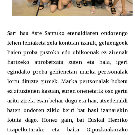
Sari hau Aste Santuko etenaldiaren ondorengo
lehen lehiaketa zela kontuan izanik, gehiengoek
haien proba gustoko edo ohikoenak ez zirenak
hartzeko aprobetxatu zuten eta hala, igeri
egindako proba gehienetan marka pertsonalak
lortu dituzte gureek. Marka pertsonalak hobetu
ez zituztenen kasuan, euren onenetatik oso gertu
aritu zirela esan behar dugu eta hau, atsedenaldi
baten ondoren ziklo berri bat hasi izanarekin
lotuta dago. Honez gain, bai Euskal Herriko
txapelketarako eta baita Gipuzkoakorako