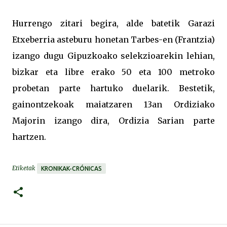
Hurrengo zitari begira, alde batetik Garazi
Etxeberria asteburu honetan Tarbes-en (Frantzia)
izango dugu Gipuzkoako selekzioarekin lehian,
bizkar eta libre erako 50 eta 100 metroko
probetan parte hartuko duelarik. Bestetik,
gainontzekoak maiatzaren 13an Ordiziako
Majorin izango dira, Ordizia Sarian parte
hartzen.
Etiketak
KRONIKAK-CRÓNICAS