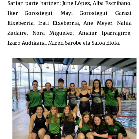
Sarian parte hartzen: June López, Alba Escribano,
Iker Gorostegui, Mayi Gorostegui, Garazi
Etxeberria, Irati Etxeberria, Ane Meyer, Nahia
Zudaire, Nora Miguelez, Amaiur Iparragirre,
Izaro Audikana, Miren Sarobe eta Saioa Elola.