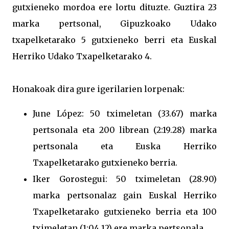
gutxieneko mordoa ere lortu dituzte. Guztira 23
marka pertsonal, Gipuzkoako Udako
txapelketarako 5 gutxieneko berri eta Euskal
Herriko Udako Txapelketarako 4.
Honakoak dira gure igerilarien lorpenak:
June López: 50 tximeletan (33.67) marka
pertsonala eta 200 librean (2:19.28) marka
pertsonala eta Euska Herriko
Txapelketarako gutxieneko berria.
Iker Gorostegui: 50 tximeletan (28.90)
marka pertsonalaz gain Euskal Herriko
Txapelketarako gutxieneko berria eta 100
tximeletan (1:04.12) ere marka pertsonala.