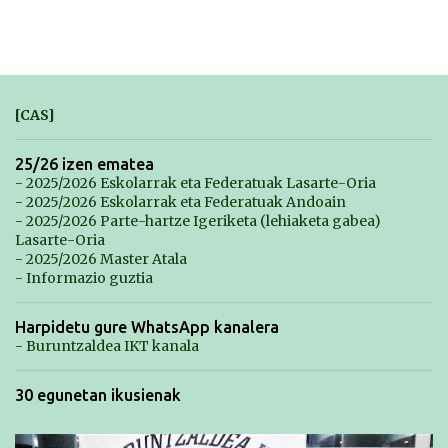
[CAS]
25/26 izen ematea
- 2025/2026 Eskolarrak eta Federatuak Lasarte-Oria
- 2025/2026 Eskolarrak eta Federatuak Andoain
- 2025/2026 Parte-hartze Igeriketa (lehiaketa gabea)
Lasarte-Oria
- 2025/2026 Master Atala
- Informazio guztia
Harpidetu gure WhatsApp kanalera
- Buruntzaldea IKT kanala
30 egunetan ikusienak