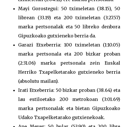
Mayi Gorostegui: 50 tximeletan (38.15), 50
librean (33.19) eta 200 tximeletan (3:27.57)
marka pertsonalak eta 50 libreko denbora
Gipuzkoako gutxieneko berria da.
Garazi Etxeberria: 100 tximeletan (1:10.05)
marka pertsonala eta 200 bizkar proban
(2:31.06) marka pertsonala zein Euskal
Herriko Txapelketarako gutxieneko berria
(absolutu mailan).
Irati Etxeberria: 50 bizkar proban (38.64) eta
lau estiloetako 200 metrokoan (3:01.69)
marka pertsonalak eta bietan Gipuzkoako
Udako Txapelketarako gutxienekoak.
Ane Meyer: 50 bular (53.90) eta 200 libre