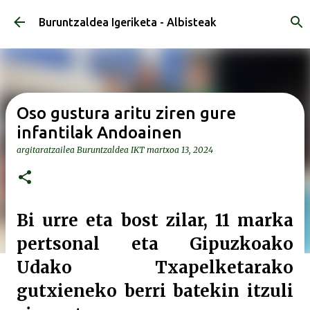
Saltatu eta joan eduki nagusira
Buruntzaldea Igeriketa - Albisteak
Oso gustura aritu ziren gure
infantilak Andoainen
argitaratzailea
Buruntzaldea IKT
martxoa 13, 2024
Bi urre eta bost zilar, 11 marka
pertsonal eta Gipuzkoako
Udako Txapelketarako
gutxieneko berri batekin itzuli