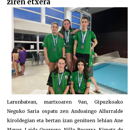
ziren etxera
Larunbatean, martxoaren 9an, Gipuzkoako
Neguko Saria ospatu zen Andoaingo Allurralde
kiroldegian eta bertan izan genituen lehian Ane
Meyer, Laida Guerrero, Nille Becerra, Kimetz de