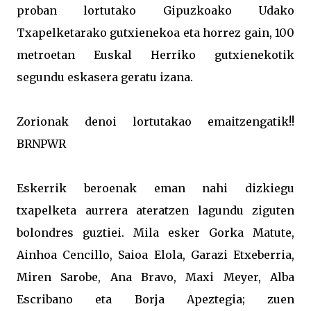
proban lortutako Gipuzkoako Udako
Txapelketarako gutxienekoa eta horrez gain, 100
metroetan Euskal Herriko gutxienekotik
segundu eskasera geratu izana.
Zorionak denoi lortutakao emaitzengatik!!
BRNPWR
Eskerrik beroenak eman nahi dizkiegu
txapelketa aurrera ateratzen lagundu ziguten
bolondres guztiei. Mila esker Gorka Matute,
Ainhoa Cencillo, Saioa Elola, Garazi Etxeberria,
Miren Sarobe, Ana Bravo, Maxi Meyer, Alba
Escribano eta Borja Apeztegia; zuen