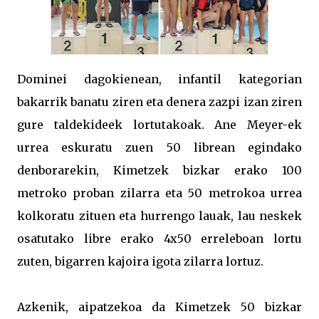
Dominei dagokienean, infantil kategorian
bakarrik banatu ziren eta denera zazpi izan ziren
gure taldekideek lortutakoak. Ane Meyer-ek
urrea eskuratu zuen 50 librean egindako
denborarekin, Kimetzek bizkar erako 100
metroko proban zilarra eta 50 metrokoa urrea
kolkoratu zituen eta hurrengo lauak, lau neskek
osatutako libre erako 4x50 erreleboan lortu
zuten, bigarren kajoira igota zilarra lortuz.
Azkenik, aipatzekoa da Kimetzek 50 bizkar