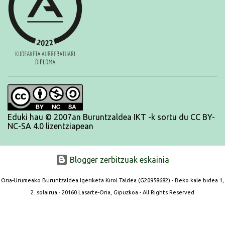
egitera animatu delarik. Honakoak izan ziren gainontzekoen
denborak: Igor Amantegi 46:43 Jon Ander Korta 51:23 Borja
Apeztegia eta Itsaso Tolosa 55:51 Manu Santos 57:53 Aurreko
eguneko proban karabela port...
Eduki hau © 2007an Buruntzaldea IKT -k sortu du CC BY-
NC-SA 4.0 lizentziapean
Blogger zerbitzuak eskainia
Oria-Urumeako Buruntzaldea Igeriketa Kirol Taldea (G20958682) - Beko kale bidea 1,
2. solairua · 20160 Lasarte-Oria, Gipuzkoa - All Rights Reserved