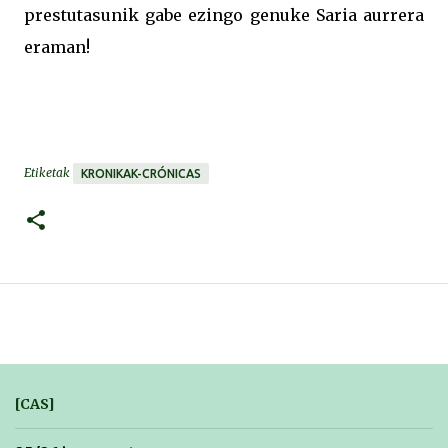
prestutasunik gabe ezingo genuke Saria aurrera
eraman!
Etiketak
KRONIKAK-CRÓNICAS
[CAS]