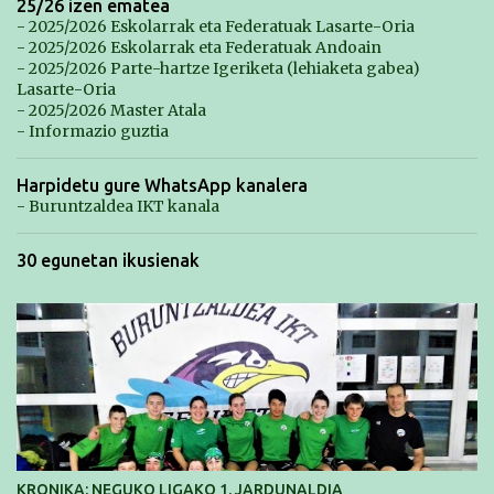
25/26 izen ematea
- 2025/2026 Eskolarrak eta Federatuak Lasarte-Oria
- 2025/2026 Eskolarrak eta Federatuak Andoain
- 2025/2026 Parte-hartze Igeriketa (lehiaketa gabea)
Lasarte-Oria
- 2025/2026 Master Atala
- Informazio guztia
Harpidetu gure WhatsApp kanalera
- Buruntzaldea IKT kanala
30 egunetan ikusienak
KRONIKA: NEGUKO LIGAKO 1. JARDUNALDIA