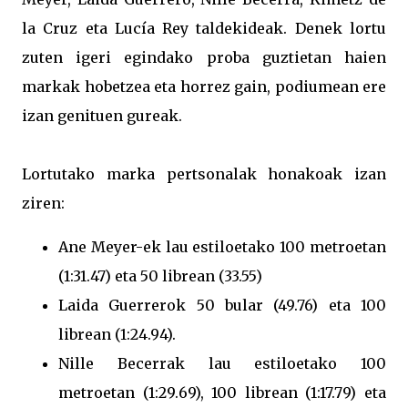
la Cruz eta Lucía Rey taldekideak. Denek lortu
zuten igeri egindako proba guztietan haien
markak hobetzea eta horrez gain, podiumean ere
izan genituen gureak.
Lortutako marka pertsonalak honakoak izan
ziren:
Ane Meyer-ek lau estiloetako 100 metroetan
(1:31.47) eta 50 librean (33.55)
Laida Guerrerok 50 bular (49.76) eta 100
librean (1:24.94).
Nille Becerrak lau estiloetako 100
metroetan (1:29.69), 100 librean (1:17.79) eta