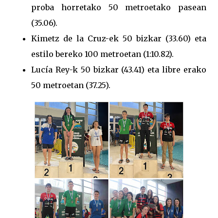
proba horretako 50 metroetako pasean
(35.06).
Kimetz de la Cruz-ek 50 bizkar (33.60) eta
estilo bereko 100 metroetan (1:10.82).
Lucía Rey-k 50 bizkar (43.41) eta libre erako
50 metroetan (37.25).