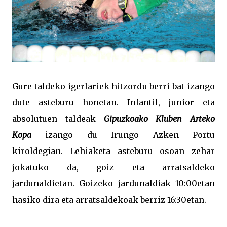
Gure taldeko igerlariek hitzordu berri bat izango
dute asteburu honetan. Infantil, junior eta
absolutuen taldeak
Gipuzkoako Kluben Arteko
Kopa
izango du Irungo Azken Portu
kiroldegian. Lehiaketa asteburu osoan zehar
jokatuko da, goiz eta arratsaldeko
jardunaldietan. Goizeko jardunaldiak 10:00etan
hasiko dira eta arratsaldekoak berriz 16:30etan.