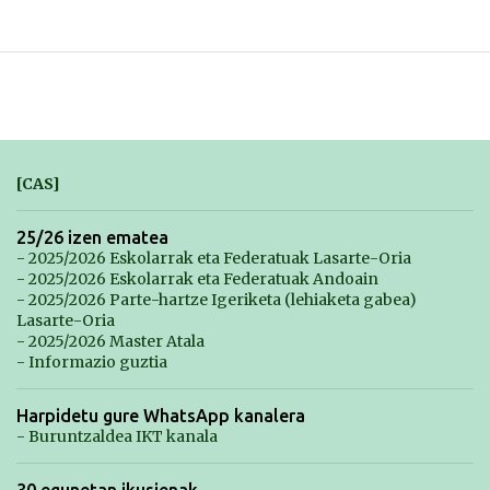
[CAS]
25/26 izen ematea
- 2025/2026 Eskolarrak eta Federatuak Lasarte-Oria
- 2025/2026 Eskolarrak eta Federatuak Andoain
- 2025/2026 Parte-hartze Igeriketa (lehiaketa gabea)
Lasarte-Oria
- 2025/2026 Master Atala
- Informazio guztia
Harpidetu gure WhatsApp kanalera
- Buruntzaldea IKT kanala
30 egunetan ikusienak