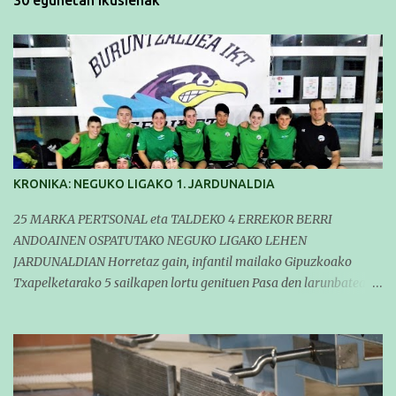
KRONIKA: NEGUKO LIGAKO 1. JARDUNALDIA
25 MARKA PERTSONAL eta TALDEKO 4 ERREKOR BERRI
ANDOAINEN OSPATUTAKO NEGUKO LIGAKO LEHEN
JARDUNALDIAN Horretaz gain, infantil mailako Gipuzkoako
Txapelketarako 5 sailkapen lortu genituen Pasa den larunbatean
taldeko igerilariak Andoaingo Allurralden izan ziren lehian,
denboraldiko eta Neguko Ligako lehen jardunaldian parte
hartzen. Bertan gure taldeko 16 igerilari aritu ziren. Denboraldiari
hasera ona eman zioten gue taldekideek. Ohikoa den bezela, garai
honetan entrenamendua da jardueraren funtsa eta hori alde