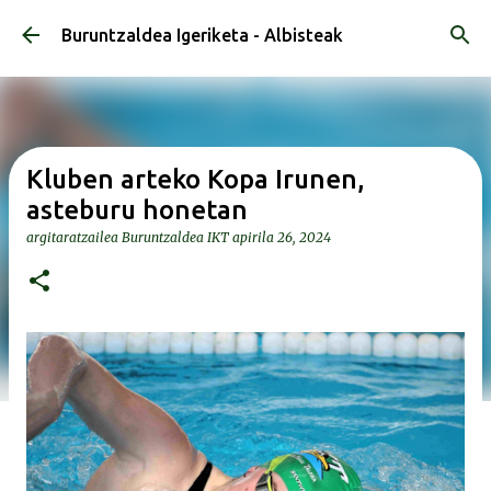
Saltatu eta joan eduki nagusira
Buruntzaldea Igeriketa - Albisteak
Kluben arteko Kopa Irunen,
asteburu honetan
argitaratzailea
Buruntzaldea IKT
apirila 26, 2024