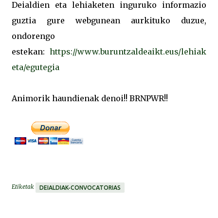
Deialdien eta lehiaketen inguruko informazio
guztia gure webgunean aurkituko duzue,
ondorengo
estekan:
https://www.buruntzaldeaikt.eus/lehiak
eta/egutegia
Animorik haundienak denoi!! BRNPWR!!
Etiketak
DEIALDIAK-CONVOCATORIAS