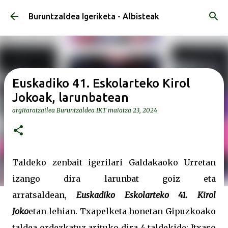
Saltatu eta joan eduki nagusira
Buruntzaldea Igeriketa - Albisteak
Euskadiko 41. Eskolarteko Kirol
Jokoak, larunbatean
argitaratzailea
Buruntzaldea IKT
maiatza 23, 2024
Taldeko zenbait igerilari Galdakaoko Urretan
izango dira larunbat goiz eta
arratsaldean,
Euskadiko Eskolarteko 41. Kirol
Joko
etan lehian. Txapelketa honetan Gipuzkoako
taldea ordezkatuz arituko dira 4 taldekide: Itxaso