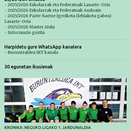
- 2025/2026 Eskolarrak eta Federatuak Lasarte-Oria
- 2025/2026 Eskolarrak eta Federatuak Andoain
- 2025/2026 Parte-hartze Igeriketa (lehiaketa gabea)
Lasarte-Oria
- 2025/2026 Master Atala
- Informazio guztia
Harpidetu gure WhatsApp kanalera
- Buruntzaldea IKT kanala
30 egunetan ikusienak
KRONIKA: NEGUKO LIGAKO 1. JARDUNALDIA