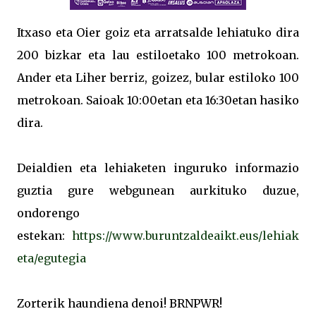
Itxaso eta Oier goiz eta arratsalde lehiatuko dira
200 bizkar eta lau estiloetako 100 metrokoan.
Ander eta Liher berriz, goizez, bular estiloko 100
metrokoan. Saioak 10:00etan eta 16:30etan hasiko
dira.
Deialdien eta lehiaketen inguruko informazio
guztia gure webgunean aurkituko duzue,
ondorengo
estekan:
https://www.buruntzaldeaikt.eus/lehiak
eta/egutegia
Zorterik haundiena denoi! BRNPWR!