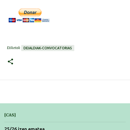
Etiketak
DEIALDIAK-CONVOCATORIAS
[CAS]
25/26 izen ematea