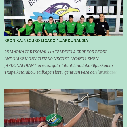
KRONIKA: NEGUKO LIGAKO 1. JARDUNALDIA
25 MARKA PERTSONAL eta TALDEKO 4 ERREKOR BERRI
ANDOAINEN OSPATUTAKO NEGUKO LIGAKO LEHEN
JARDUNALDIAN Horretaz gain, infantil mailako Gipuzkoako
Txapelketarako 5 sailkapen lortu genituen Pasa den larunbatean
taldeko igerilariak Andoaingo Allurralden izan ziren lehian,
denboraldiko eta Neguko Ligako lehen jardunaldian parte
hartzen. Bertan gure taldeko 16 igerilari aritu ziren. Denboraldiari
hasera ona eman zioten gue taldekideek. Ohikoa den bezela, garai
honetan entrenamendua da jardueraren funtsa eta hori alde
batera utzi gabe ekin zioten beti gogotsu hartzen duten
denboraldiko lehen jardunaldiari. Entrenamenduan buru belarri
sartuta gauden arren, gure taldekideek marka pertsonal ugari