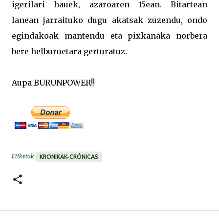
igerilari hauek, azaroaren 15ean. Bitartean
lanean jarraituko dugu akatsak zuzendu, ondo
egindakoak mantendu eta pixkanaka norbera
bere helburuetara gerturatuz.
Aupa BURUNPOWER!!
Etiketak
KRONIKAK-CRÓNICAS