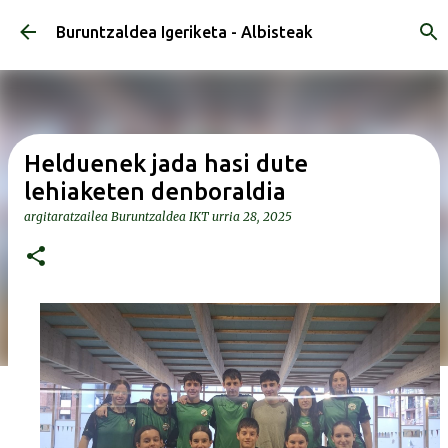
Saltatu eta joan eduki nagusira
Buruntzaldea Igeriketa - Albisteak
Helduenek jada hasi dute
lehiaketen denboraldia
argitaratzailea
Buruntzaldea IKT
urria 28, 2025