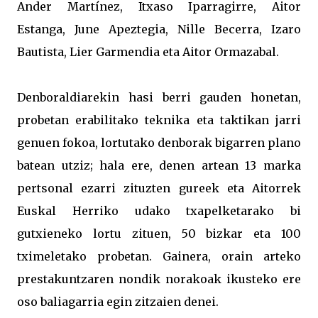
Ander Martínez, Itxaso Iparragirre, Aitor
Estanga, June Apeztegia, Nille Becerra, Izaro
Bautista, Lier Garmendia eta Aitor Ormazabal.
Denboraldiarekin hasi berri gauden honetan,
probetan erabilitako teknika eta taktikan jarri
genuen fokoa, lortutako denborak bigarren plano
batean utziz; hala ere, denen artean 13 marka
pertsonal ezarri zituzten gureek eta Aitorrek
Euskal Herriko udako txapelketarako bi
gutxieneko lortu zituen, 50 bizkar eta 100
tximeletako probetan. Gainera, orain arteko
prestakuntzaren nondik norakoak ikusteko ere
oso baliagarria egin zitzaien denei.