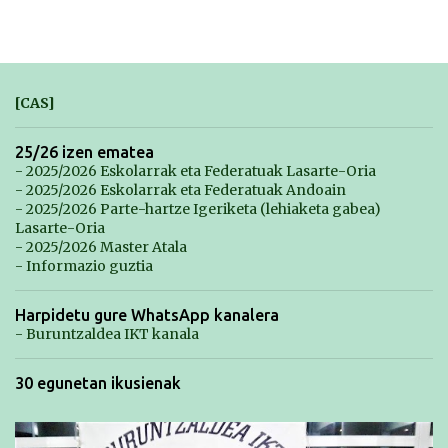
[CAS]
25/26 izen ematea
- 2025/2026 Eskolarrak eta Federatuak Lasarte-Oria
- 2025/2026 Eskolarrak eta Federatuak Andoain
- 2025/2026 Parte-hartze Igeriketa (lehiaketa gabea)
Lasarte-Oria
- 2025/2026 Master Atala
- Informazio guztia
Harpidetu gure WhatsApp kanalera
- Buruntzaldea IKT kanala
30 egunetan ikusienak