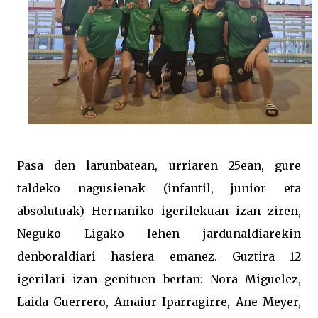
Pasa den larunbatean, urriaren 25ean, gure
taldeko nagusienak (infantil, junior eta
absolutuak) Hernaniko igerilekuan izan ziren,
Neguko Ligako lehen jardunaldiarekin
denboraldiari hasiera emanez. Guztira 12
igerilari izan genituen bertan: Nora Miguelez,
Laida Guerrero, Amaiur Iparragirre, Ane Meyer,