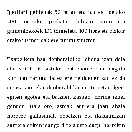
Igerilari gehienak 50 bular eta lau estiloetako
200 metroko probatan lehiatu ziren eta
gainontzekoek 100 tximeleta, 100 libre eta bizkar
erako 50 metroak ere burutu zituzten.
Txapelketa hau denboraldiko lehena izan dela
eta soilik 6 asteko entrenamendua dugula
kontuan hartuta, batez ere helduenentzat, ez da
erraza aurreko denboraldiko erritmoetan igeri
egiten egotea eta batzuen kasuan, horixe ikusi
genuen. Hala ere, asteak aurrera joan ahala
norbere gaitasunak hobetzen eta ikaskuntzan
aurrera egiten joango direla uste dugu, horrekin