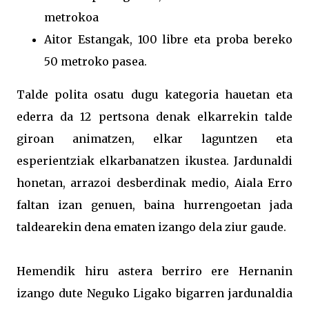
metrokoa
Aitor Estangak, 100 libre eta proba bereko
50 metroko pasea.
Talde polita osatu dugu kategoria hauetan eta
ederra da 12 pertsona denak elkarrekin talde
giroan animatzen, elkar laguntzen eta
esperientziak elkarbanatzen ikustea. Jardunaldi
honetan, arrazoi desberdinak medio, Aiala Erro
faltan izan genuen, baina hurrengoetan jada
taldearekin dena ematen izango dela ziur gaude.
Hemendik hiru astera berriro ere Hernanin
izango dute Neguko Ligako bigarren jardunaldia