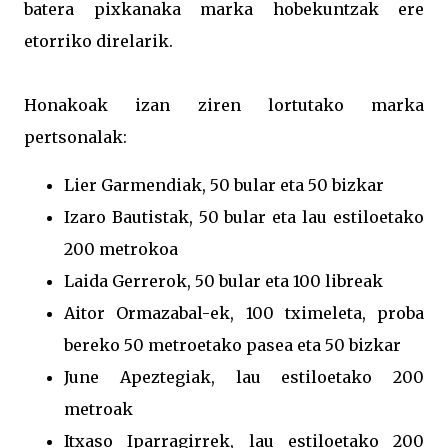
batera pixkanaka marka hobekuntzak ere
etorriko direlarik.
Honakoak izan ziren lortutako marka
pertsonalak:
Lier Garmendiak, 50 bular eta 50 bizkar
Izaro Bautistak, 50 bular eta lau estiloetako
200 metrokoa
Laida Gerrerok, 50 bular eta 100 libreak
Aitor Ormazabal-ek, 100 tximeleta, proba
bereko 50 metroetako pasea eta 50 bizkar
June Apeztegiak, lau estiloetako 200
metroak
Itxaso Iparragirrek, lau estiloetako 200