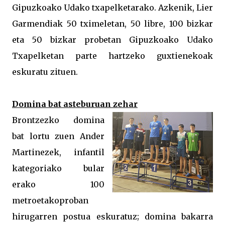
Gipuzkoako Udako txapelketarako. Azkenik, Lier
Garmendiak 50 tximeletan, 50 libre, 100 bizkar
eta 50 bizkar probetan Gipuzkoako Udako
Txapelketan parte hartzeko guxtienekoak
eskuratu zituen.
Domina bat asteburuan zehar
Brontzezko domina
bat lortu zuen Ander
Martinezek, infantil
kategoriako bular
erako 100
metroetakoproban
hirugarren postua eskuratuz; domina bakarra