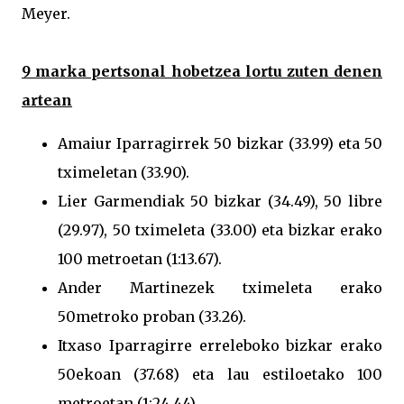
Meyer.
9 marka pertsonal hobetzea lortu zuten denen
artean
Amaiur Iparragirrek 50 bizkar (33.99) eta 50
tximeletan (33.90).
Lier Garmendiak 50 bizkar (34.49), 50 libre
(29.97), 50 tximeleta (33.00) eta bizkar erako
100 metroetan (1:13.67).
Ander Martinezek tximeleta erako
50metroko proban (33.26).
Itxaso Iparragirre erreleboko bizkar erako
50ekoan (37.68) eta lau estiloetako 100
metroetan (1:24.44)