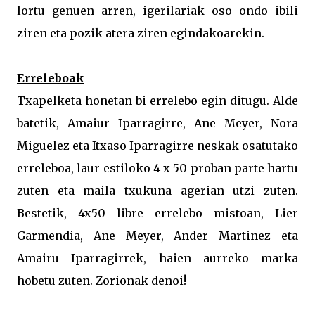
lortu genuen arren, igerilariak oso ondo ibili
ziren eta pozik atera ziren egindakoarekin.
Erreleboak
Txapelketa honetan bi errelebo egin ditugu. Alde
batetik, Amaiur Iparragirre, Ane Meyer, Nora
Miguelez eta Itxaso Iparragirre neskak osatutako
erreleboa, laur estiloko 4 x 50 proban parte hartu
zuten eta maila txukuna agerian utzi zuten.
Bestetik, 4x50 libre errelebo mistoan, Lier
Garmendia, Ane Meyer, Ander Martinez eta
Amairu Iparragirrek, haien aurreko marka
hobetu zuten. Zorionak denoi!