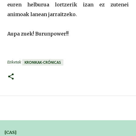
euren helburua lortzerik izan ez zutenei
animoak lanean jarraitzeko.
Aupa zuek! Burunpower!!
Etiketak
KRONIKAK-CRÓNICAS
[CAS]