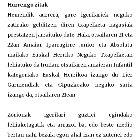
Hurrengo zitak
Hemendik aurrera, gure igerilariek neguko
zatirako gelditzen diren txapelketa nagusiak
prestatzen jarraituko dute. Hala, otsailaren 21 eta
22an Amaiur Iparragirre Junior eta Absolutu
mailako Euskal Herriko Neguko Txapelketan
lehiatuko da Iruñan; otsailaren amaieran Infantil
kategoriako Euskal Herrikoa izango du Lier
Garmendiak eta Gipuzkoako neguko saria
izango da, otsailaren 21ean.
Zorionak igerilari guztiei egindako
lehiaketagatik eta arrazoi bat edo beste medio
bertan nahi bezala egon ahal izan ez zutenei edo