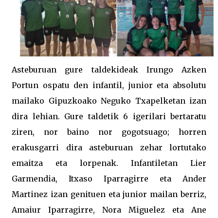
Asteburuan gure taldekideak Irungo Azken
Portun ospatu den infantil, junior eta absolutu
mailako Gipuzkoako Neguko Txapelketan izan
dira lehian. Gure taldetik 6 igerilari bertaratu
ziren, nor baino nor gogotsuago; horren
erakusgarri dira asteburuan zehar lortutako
emaitza eta lorpenak. Infantiletan Lier
Garmendia, Itxaso Iparragirre eta Ander
Martinez izan genituen eta junior mailan berriz,
Amaiur Iparragirre, Nora Miguelez eta Ane