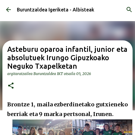
Saltatu eta joan eduki nagusira
Buruntzaldea Igeriketa - Albisteak
Asteburu oparoa infantil, junior eta
absolutuek Irungo Gipuzkoako
Neguko Txapelketan
argitaratzailea
Buruntzaldea IKT
otsaila 05, 2026
Brontze 1, maila ezberdinetako gutxieneko
berriak eta 9 marka pertsonal, Irunen.