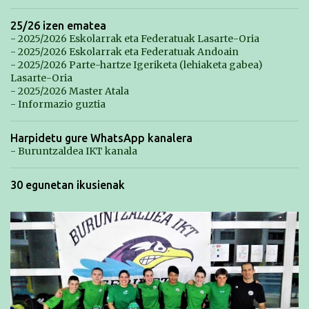
25/26 izen ematea
- 2025/2026 Eskolarrak eta Federatuak Lasarte-Oria
- 2025/2026 Eskolarrak eta Federatuak Andoain
- 2025/2026 Parte-hartze Igeriketa (lehiaketa gabea)
Lasarte-Oria
- 2025/2026 Master Atala
- Informazio guztia
Harpidetu gure WhatsApp kanalera
- Buruntzaldea IKT kanala
30 egunetan ikusienak