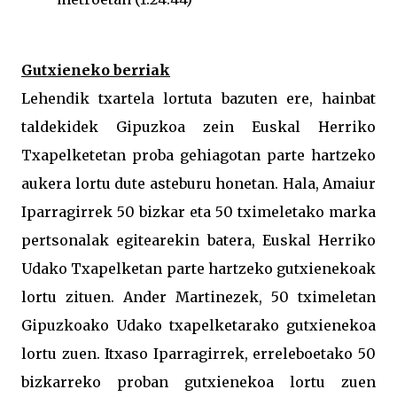
Gutxieneko berriak
Lehendik txartela lortuta bazuten ere, hainbat
taldekidek Gipuzkoa zein Euskal Herriko
Txapelketetan proba gehiagotan parte hartzeko
aukera lortu dute asteburu honetan. Hala, Amaiur
Iparragirrek 50 bizkar eta 50 tximeletako marka
pertsonalak egitearekin batera, Euskal Herriko
Udako Txapelketan parte hartzeko gutxienekoak
lortu zituen. Ander Martinezek, 50 tximeletan
Gipuzkoako Udako txapelketarako gutxienekoa
lortu zuen. Itxaso Iparragirrek, erreleboetako 50
bizkarreko proban gutxienekoa lortu zuen