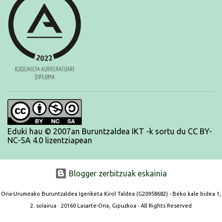
BRNPWR!
Eduki hau © 2007an Buruntzaldea IKT -k sortu du CC BY-
NC-SA 4.0 lizentziapean
Blogger zerbitzuak eskainia
Oria-Urumeako Buruntzaldea Igeriketa Kirol Taldea (G20958682) - Beko kale bidea 1,
2. solairua · 20160 Lasarte-Oria, Gipuzkoa - All Rights Reserved