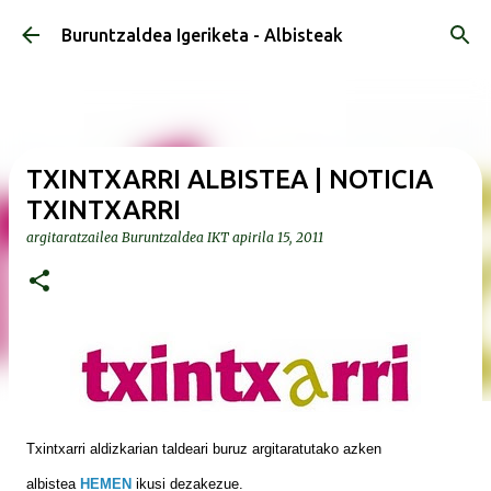
Saltatu eta joan eduki nagusira
Buruntzaldea Igeriketa - Albisteak
TXINTXARRI ALBISTEA | NOTICIA
TXINTXARRI
argitaratzailea
Buruntzaldea IKT
apirila 15, 2011
Txintxarri aldizkarian taldeari buruz argitaratutako azken
albistea
HEMEN
ikusi dezakezue.