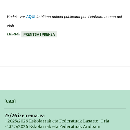
Podeis ver
AQUI
la última noticia publicada por Txintxarri acerca del
club.
Etiketak
PRENTSA | PRENSA
[CAS]
25/26 izen ematea
- 2025/2026 Eskolarrak eta Federatuak Lasarte-Oria
- 2025/2026 Eskolarrak eta Federatuak Andoain