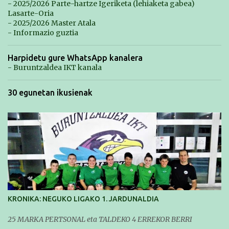
- 2025/2026 Parte-hartze Igeriketa (lehiaketa gabea)
Lasarte-Oria
- 2025/2026 Master Atala
- Informazio guztia
Harpidetu gure WhatsApp kanalera
- Buruntzaldea IKT kanala
30 egunetan ikusienak
KRONIKA: NEGUKO LIGAKO 1. JARDUNALDIA
25 MARKA PERTSONAL eta TALDEKO 4 ERREKOR BERRI