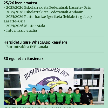
25/26 izen ematea
- 2025/2026 Eskolarrak eta Federatuak Lasarte-Oria
- 2025/2026 Eskolarrak eta Federatuak Andoain
- 2025/2026 Parte-hartze Igeriketa (lehiaketa gabea)
Lasarte-Oria
- 2025/2026 Master Atala
- Informazio guztia
Harpidetu gure WhatsApp kanalera
- Buruntzaldea IKT kanala
30 egunetan ikusienak