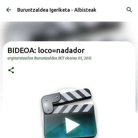
Saltatu eta joan eduki nagusira
Buruntzaldea Igeriketa - Albisteak
BIDEOA: loco=nadador
argitaratzailea
Buruntzaldea IKT
ekaina 01, 2011