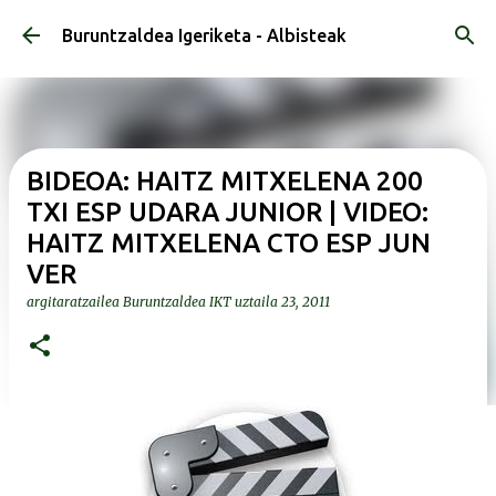
Saltatu eta joan eduki nagusira
Buruntzaldea Igeriketa - Albisteak
BIDEOA: HAITZ MITXELENA 200
TXI ESP UDARA JUNIOR | VIDEO:
HAITZ MITXELENA CTO ESP JUN
VER
argitaratzailea
Buruntzaldea IKT
uztaila 23, 2011