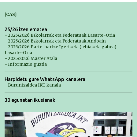
[CAS]
25/26 izen ematea
- 2025/2026 Eskolarrak eta Federatuak Lasarte-Oria
- 2025/2026 Eskolarrak eta Federatuak Andoain
- 2025/2026 Parte-hartze Igeriketa (lehiaketa gabea)
Lasarte-Oria
- 2025/2026 Master Atala
- Informazio guztia
Harpidetu gure WhatsApp kanalera
- Buruntzaldea IKT kanala
30 egunetan ikusienak