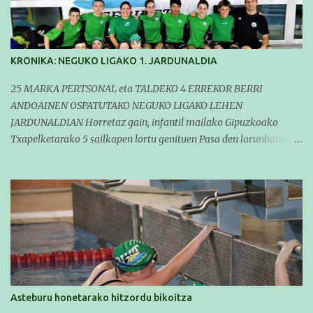
KRONIKA: NEGUKO LIGAKO 1. JARDUNALDIA
25 MARKA PERTSONAL eta TALDEKO 4 ERREKOR BERRI
ANDOAINEN OSPATUTAKO NEGUKO LIGAKO LEHEN
JARDUNALDIAN Horretaz gain, infantil mailako Gipuzkoako
Txapelketarako 5 sailkapen lortu genituen Pasa den larunbatean
taldeko igerilariak Andoaingo Allurralden izan ziren lehian,
denboraldiko eta Neguko Ligako lehen jardunaldian parte
hartzen. Bertan gure taldeko 16 igerilari aritu ziren. Denboraldiari
hasera ona eman zioten gue taldekideek. Ohikoa den bezela, garai
honetan entrenamendua da jardueraren funtsa eta hori alde
batera utzi gabe ekin zioten beti gogotsu hartzen duten
denboraldiko lehen jardunaldiari. Entrenamenduan buru belarri
sartuta gauden arren, gure taldekideek marka pertsonal ugari
egitea lortu zuten (25) eta zenbait taldeko errekor berri erdiestea
Asteburu honetarako hitzordu bikoitza
ere bai (4). Balantze polita lehen jardunaldirako. Horretaz gain,