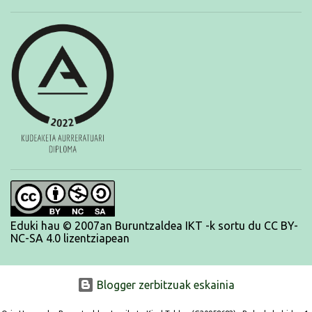
da denboraldia, baina lanean jarraituko dugu azken txanpan
dauden horiekin, norberak bere helburu pertsonalak lor ditzan.
BRNPWR!
Eduki hau © 2007an Buruntzaldea IKT -k sortu du CC BY-
NC-SA 4.0 lizentziapean
Blogger zerbitzuak eskainia