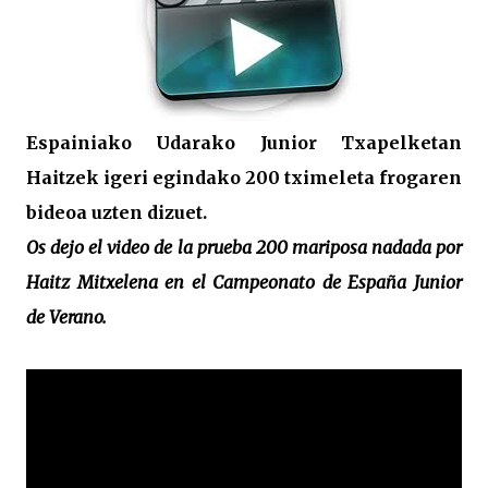
Espainiako Udarako Junior Txapelketan
Haitzek igeri egindako 200 tximeleta frogaren
bideoa uzten dizuet.
Os dejo el video de la prueba 200 mariposa nadada por
Haitz Mitxelena en el Campeonato de España Junior
de Verano.