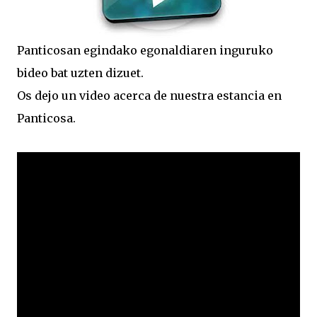
Panticosan egindako egonaldiaren inguruko
bideo bat uzten dizuet.
Os dejo un video acerca de nuestra estancia en
Panticosa.