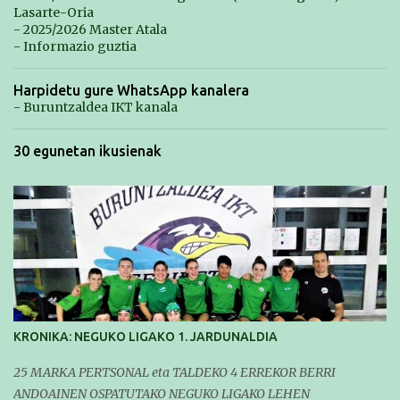
Lasarte-Oria
- 2025/2026 Master Atala
- Informazio guztia
Harpidetu gure WhatsApp kanalera
- Buruntzaldea IKT kanala
30 egunetan ikusienak
KRONIKA: NEGUKO LIGAKO 1. JARDUNALDIA
25 MARKA PERTSONAL eta TALDEKO 4 ERREKOR BERRI
ANDOAINEN OSPATUTAKO NEGUKO LIGAKO LEHEN