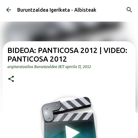
Saltatu eta joan eduki nagusira
Buruntzaldea Igeriketa - Albisteak
BIDEOA: PANTICOSA 2012 | VIDEO:
PANTICOSA 2012
argitaratzailea
Buruntzaldea IKT
apirila 17, 2012