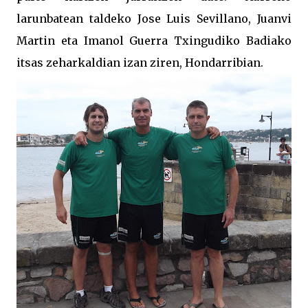
larunbatean taldeko Jose Luis Sevillano, Juanvi
Martin eta Imanol Guerra Txingudiko Badiako
itsas zeharkaldian izan ziren, Hondarribian.