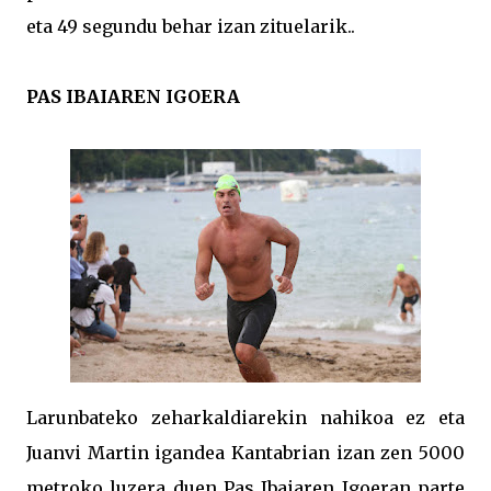
eta 49 segundu behar izan zituelarik..
PAS IBAIAREN IGOERA
Larunbateko zeharkaldiarekin nahikoa ez eta
Juanvi Martin igandea Kantabrian izan zen 5000
metroko luzera duen Pas Ibaiaren Igoeran parte