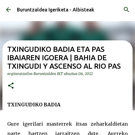
Saltatu eta joan eduki nagusira
Buruntzaldea Igeriketa - Albisteak
TXINGUDIKO BADIA ETA PAS
IBAIAREN IGOERA | BAHIA DE
TXINGUDI Y ASCENSO AL RIO PAS
argitaratzailea
Buruntzaldea IKT
abuztua 06, 2012
TXINGUDIKO BADIA
Gure igerilari masterrek itsas zeharkaldietan
parte hartzen jarraitzen dute. Aurreko