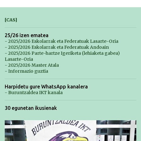
[CAS]
25/26 izen ematea
- 2025/2026 Eskolarrak eta Federatuak Lasarte-Oria
- 2025/2026 Eskolarrak eta Federatuak Andoain
- 2025/2026 Parte-hartze Igeriketa (lehiaketa gabea)
Lasarte-Oria
- 2025/2026 Master Atala
- Informazio guztia
Harpidetu gure WhatsApp kanalera
- Buruntzaldea IKT kanala
30 egunetan ikusienak