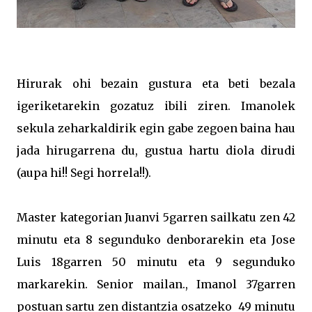
Hirurak ohi bezain gustura eta beti bezala
igeriketarekin gozatuz ibili ziren. Imanolek
sekula zeharkaldirik egin gabe zegoen baina hau
jada hirugarrena du, gustua hartu diola dirudi
(aupa hi!! Segi horrela!!).
Master kategorian Juanvi 5garren sailkatu zen 42
minutu eta 8 segunduko denborarekin eta Jose
Luis 18garren 50 minutu eta 9 segunduko
markarekin. Senior mailan., Imanol 37garren
postuan sartu zen distantzia osatzeko 49 minutu