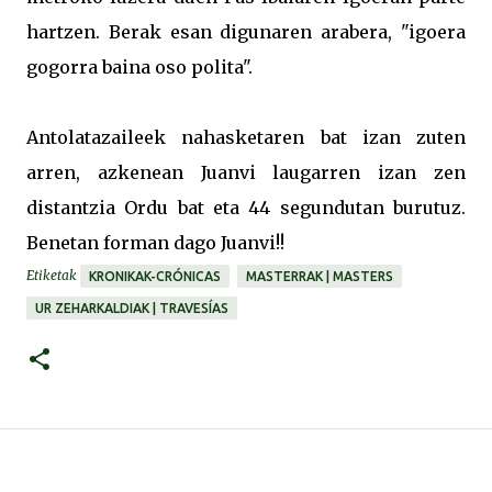
hartzen. Berak esan digunaren arabera, "igoera
gogorra baina oso polita".
Antolatazaileek nahasketaren bat izan zuten
arren, azkenean Juanvi laugarren izan zen
distantzia Ordu bat eta 44 segundutan burutuz.
Benetan forman dago Juanvi!!
Etiketak
KRONIKAK-CRÓNICAS
MASTERRAK | MASTERS
UR ZEHARKALDIAK | TRAVESÍAS