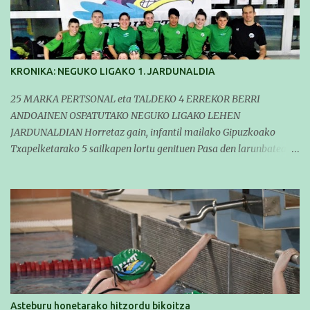
KRONIKA: NEGUKO LIGAKO 1. JARDUNALDIA
25 MARKA PERTSONAL eta TALDEKO 4 ERREKOR BERRI
ANDOAINEN OSPATUTAKO NEGUKO LIGAKO LEHEN
JARDUNALDIAN Horretaz gain, infantil mailako Gipuzkoako
Txapelketarako 5 sailkapen lortu genituen Pasa den larunbatean
taldeko igerilariak Andoaingo Allurralden izan ziren lehian,
denboraldiko eta Neguko Ligako lehen jardunaldian parte
hartzen. Bertan gure taldeko 16 igerilari aritu ziren. Denboraldiari
hasera ona eman zioten gue taldekideek. Ohikoa den bezela, garai
honetan entrenamendua da jardueraren funtsa eta hori alde
batera utzi gabe ekin zioten beti gogotsu hartzen duten
denboraldiko lehen jardunaldiari. Entrenamenduan buru belarri
sartuta gauden arren, gure taldekideek marka pertsonal ugari
egitea lortu zuten (25) eta zenbait taldeko errekor berri erdiestea
Asteburu honetarako hitzordu bikoitza