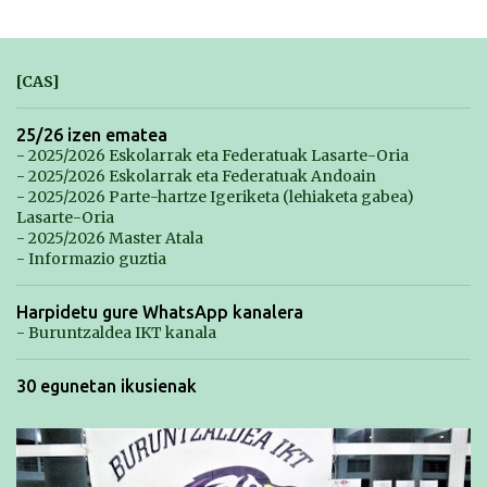
[CAS]
25/26 izen ematea
- 2025/2026 Eskolarrak eta Federatuak Lasarte-Oria
- 2025/2026 Eskolarrak eta Federatuak Andoain
- 2025/2026 Parte-hartze Igeriketa (lehiaketa gabea)
Lasarte-Oria
- 2025/2026 Master Atala
- Informazio guztia
Harpidetu gure WhatsApp kanalera
- Buruntzaldea IKT kanala
30 egunetan ikusienak