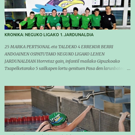
KRONIKA: NEGUKO LIGAKO 1. JARDUNALDIA
25 MARKA PERTSONAL eta TALDEKO 4 ERREKOR BERRI
ANDOAINEN OSPATUTAKO NEGUKO LIGAKO LEHEN
JARDUNALDIAN Horretaz gain, infantil mailako Gipuzkoako
Txapelketarako 5 sailkapen lortu genituen Pasa den larunbatean
taldeko igerilariak Andoaingo Allurralden izan ziren lehian,
denboraldiko eta Neguko Ligako lehen jardunaldian parte
hartzen. Bertan gure taldeko 16 igerilari aritu ziren. Denboraldiari
hasera ona eman zioten gue taldekideek. Ohikoa den bezela, garai
honetan entrenamendua da jardueraren funtsa eta hori alde
batera utzi gabe ekin zioten beti gogotsu hartzen duten
denboraldiko lehen jardunaldiari. Entrenamenduan buru belarri
sartuta gauden arren, gure taldekideek marka pertsonal ugari
egitea lortu zuten (25) eta zenbait taldeko errekor berri erdiestea