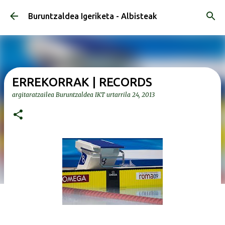
Saltatu eta joan eduki nagusira
Buruntzaldea Igeriketa - Albisteak
ERREKORRAK | RECORDS
argitaratzailea
Buruntzaldea IKT
urtarrila 24, 2013