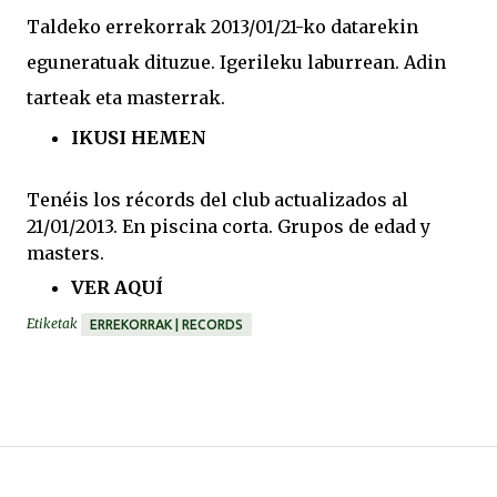
Taldeko errekorrak 2013/01/21-ko datarekin
eguneratuak dituzue. Igerileku laburrean. Adin
tarteak eta masterrak.
IKUSI HEMEN
Tenéis
los
récords
del club actualizados al
21/01/2013. En piscina corta. Grupos de edad y
masters.
VER
AQUÍ
Etiketak
ERREKORRAK | RECORDS