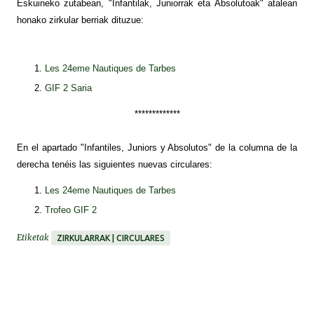
Eskuineko zutabean, "Infantilak, Juniorrak eta Absolutoak" atalean
honako zirkular berriak dituzue:
Les 24eme Nautiques de Tarbes
GIF 2 Saria
*************
En el apartado "Infantiles, Juniors y Absolutos" de la columna de la
derecha tenéis las siguientes nuevas circulares:
Les 24eme Nautiques de Tarbes
Trofeo GIF 2
Etiketak
ZIRKULARRAK | CIRCULARES