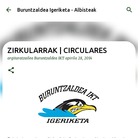
Saltatu eta joan eduki nagusira
Buruntzaldea Igeriketa - Albisteak
ZIRKULARRAK | CIRCULARES
argitaratzailea
Buruntzaldea IKT
apirila 28, 2014