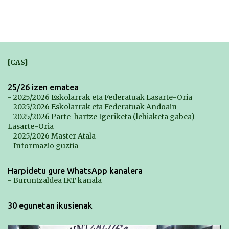
[CAS]
25/26 izen ematea
- 2025/2026 Eskolarrak eta Federatuak Lasarte-Oria
- 2025/2026 Eskolarrak eta Federatuak Andoain
- 2025/2026 Parte-hartze Igeriketa (lehiaketa gabea)
Lasarte-Oria
- 2025/2026 Master Atala
- Informazio guztia
Harpidetu gure WhatsApp kanalera
- Buruntzaldea IKT kanala
30 egunetan ikusienak