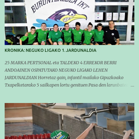
KRONIKA: NEGUKO LIGAKO 1. JARDUNALDIA
25 MARKA PERTSONAL eta TALDEKO 4 ERREKOR BERRI
ANDOAINEN OSPATUTAKO NEGUKO LIGAKO LEHEN
JARDUNALDIAN Horretaz gain, infantil mailako Gipuzkoako
Txapelketarako 5 sailkapen lortu genituen Pasa den larunbatean
taldeko igerilariak Andoaingo Allurralden izan ziren lehian,
denboraldiko eta Neguko Ligako lehen jardunaldian parte
hartzen. Bertan gure taldeko 16 igerilari aritu ziren. Denboraldiari
hasera ona eman zioten gue taldekideek. Ohikoa den bezela, garai
honetan entrenamendua da jardueraren funtsa eta hori alde
batera utzi gabe ekin zioten beti gogotsu hartzen duten
denboraldiko lehen jardunaldiari. Entrenamenduan buru belarri