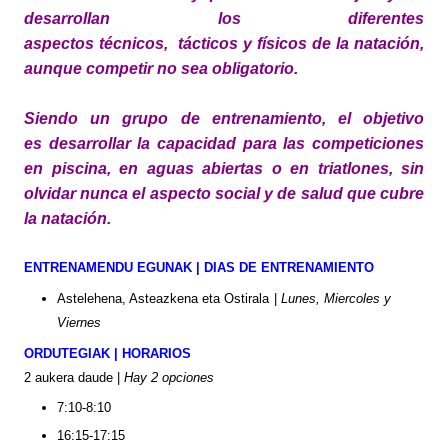
desarrollan los diferentes
aspectos
técnicos,
tácticos
y
físicos
de la
natación,
aunque competir no sea obligatorio
.
Siendo un grupo de entrenamiento, el objetivo
es
desarrollar
la capacidad para las competiciones
en piscina, en aguas abiertas o en triatlones, sin
olvidar nunca el aspecto social y de salud que cubre
la
natación
.
ENTRENAMENDU EGUNAK | DIAS DE ENTRENAMIENTO
Astelehena, Asteazkena eta Ostirala |
Lunes, Miercoles y
Viernes
ORDUTEGIAK | HORARIOS
2 aukera daude |
Hay 2 opciones
7:10-8:10
16:15-17:15