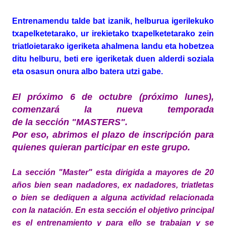
Entrenamendu talde bat izanik, helburua igerilekuko
txapelketetarako, ur irekietako txapelketetarako zein
triatloietarako igeriketa ahalmena landu eta hobetzea
ditu helburu, beti ere igeriketak duen alderdi soziala
eta osasun onura albo batera utzi gabe.
El próximo 6 de octubre (próximo lunes),
comenzará la nueva temporada
de la sección "MASTERS".
Por eso, abrimos el plazo de inscripción para
quienes quieran participar en este grupo.
La
sección
"Master" esta dirigida a mayores de 20
años bien sean nadadores, ex nadadores, triatletas
o bien se dediquen a alguna actividad relacionada
con la
natación
. En esta
sección
el objetivo principal
es el entrenamiento y para ello se trabajan y se