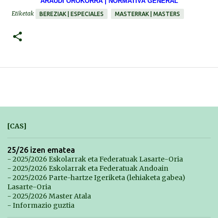
ARAUDI OROKORRA | NORMATIVA GENERAL
Etiketak
BEREZIAK | ESPECIALES
MASTERRAK | MASTERS
[CAS]
25/26 izen ematea
- 2025/2026 Eskolarrak eta Federatuak Lasarte-Oria
- 2025/2026 Eskolarrak eta Federatuak Andoain
- 2025/2026 Parte-hartze Igeriketa (lehiaketa gabea)
Lasarte-Oria
- 2025/2026 Master Atala
- Informazio guztia