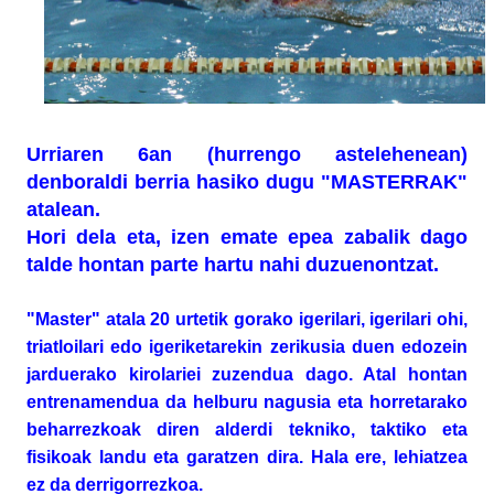
Urriaren 6an (hurrengo astelehenean)
denboraldi berria hasiko dugu "MASTERRAK"
atalean.
Hori dela eta, izen emate epea zabalik dago
talde hontan parte hartu nahi duzuenontzat.
"Master" atala 20 urtetik gorako igerilari, igerilari ohi,
triatloilari edo igeriketarekin zerikusia duen edozein
jarduerako kirolariei zuzendua dago. Atal hontan
entrenamendua da helburu nagusia eta horretarako
beharrezkoak diren alderdi tekniko, taktiko eta
fisikoak landu eta garatzen dira. Hala ere, lehiatzea
ez da derrigorrezkoa.