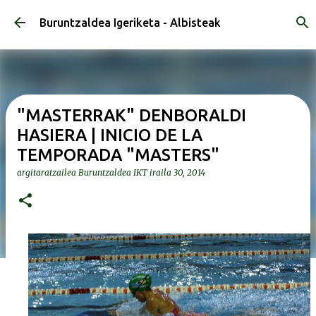
Saltatu eta joan eduki nagusira
Buruntzaldea Igeriketa - Albisteak
"MASTERRAK" DENBORALDI
HASIERA | INICIO DE LA
TEMPORADA "MASTERS"
argitaratzailea
Buruntzaldea IKT
iraila 30, 2014