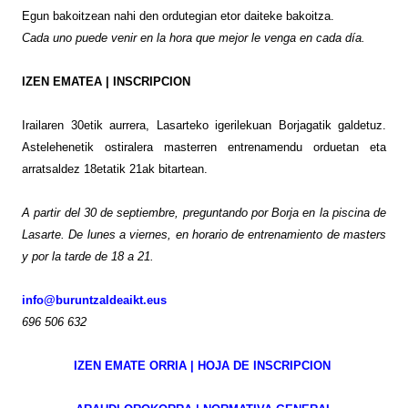
Egun bakoitzean nahi den ordutegian etor daiteke bakoitza.
Cada uno puede venir en la hora que mejor le venga en cada día.
IZEN EMATEA | INSCRIPCION
Irailaren 30etik aurrera, Lasarteko igerilekuan Borjagatik galdetuz.
Astelehenetik ostiralera masterren entrenamendu orduetan eta
arratsaldez 18etatik 21ak bitartean.
A partir del 30 de septiembre, preguntando por Borja en la piscina de
Lasarte. De lunes a viernes, en horario de entrenamiento de masters
y por la tarde de 18 a 21.
info@buruntzaldeaikt.eus
696 506 632
IZEN EMATE ORRIA | HOJA DE INSCRIPCION