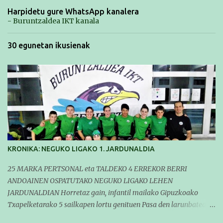
Harpidetu gure WhatsApp kanalera
- Buruntzaldea IKT kanala
30 egunetan ikusienak
KRONIKA: NEGUKO LIGAKO 1. JARDUNALDIA
25 MARKA PERTSONAL eta TALDEKO 4 ERREKOR BERRI
ANDOAINEN OSPATUTAKO NEGUKO LIGAKO LEHEN
JARDUNALDIAN Horretaz gain, infantil mailako Gipuzkoako
Txapelketarako 5 sailkapen lortu genituen Pasa den larunbatean
taldeko igerilariak Andoaingo Allurralden izan ziren lehian,