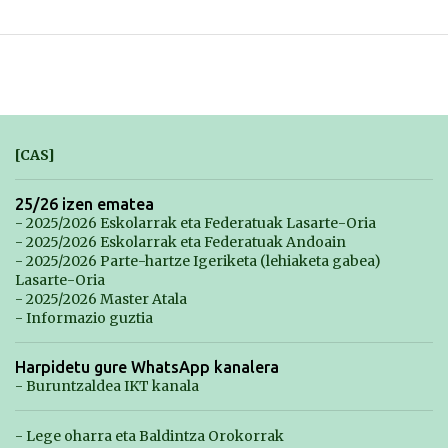
[CAS]
25/26 izen ematea
- 2025/2026 Eskolarrak eta Federatuak Lasarte-Oria
- 2025/2026 Eskolarrak eta Federatuak Andoain
- 2025/2026 Parte-hartze Igeriketa (lehiaketa gabea)
Lasarte-Oria
- 2025/2026 Master Atala
- Informazio guztia
Harpidetu gure WhatsApp kanalera
- Buruntzaldea IKT kanala
- Lege oharra eta Baldintza Orokorrak