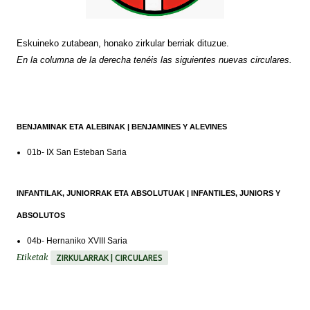
Eskuineko zutabean, honako zirkular berriak dituzue.
En la columna de la derecha tenéis las siguientes nuevas circulares.
BENJAMINAK ETA ALEBINAK | BENJAMINES Y ALEVINES
01b- IX San Esteban Saria
INFANTILAK, JUNIORRAK ETA ABSOLUTUAK | INFANTILES, JUNIORS Y
ABSOLUTOS
04b- Hernaniko XVIII Saria
Etiketak
ZIRKULARRAK | CIRCULARES