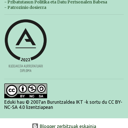
- Pribatutasun Politika eta Datu Pertsonalen Babesa
- Patrozinio dosierra
Eduki hau © 2007an Buruntzaldea IKT -k sortu du CC BY-
NC-SA 4.0 lizentziapean
Blogger zerbitzuak eskainia