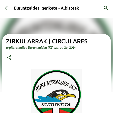
Saltatu eta joan eduki nagusira
Buruntzaldea Igeriketa - Albisteak
ZIRKULARRAK | CIRCULARES
argitaratzailea
Buruntzaldea IKT
azaroa 26, 2014