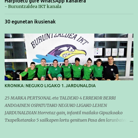
Harpidetu gure WhatsApp kanalera
- Buruntzaldea IKT kanala
30 egunetan ikusienak
KRONIKA: NEGUKO LIGAKO 1. JARDUNALDIA
25 MARKA PERTSONAL eta TALDEKO 4 ERREKOR BERRI
ANDOAINEN OSPATUTAKO NEGUKO LIGAKO LEHEN
JARDUNALDIAN Horretaz gain, infantil mailako Gipuzkoako
Txapelketarako 5 sailkapen lortu genituen Pasa den larunbatean
taldeko igerilariak Andoaingo Allurralden izan ziren lehian,
denboraldiko eta Neguko Ligako lehen jardunaldian parte