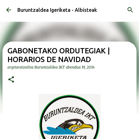
Saltatu eta joan eduki nagusira
Buruntzaldea Igeriketa - Albisteak
GABONETAKO ORDUTEGIAK |
HORARIOS DE NAVIDAD
argitaratzailea
Buruntzaldea IKT
abendua 19, 2014