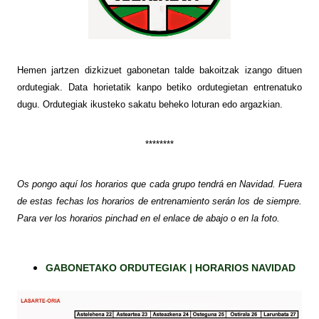
Hemen jartzen dizkizuet gabonetan talde bakoitzak izango dituen
ordutegiak. Data horietatik kanpo betiko ordutegietan entrenatuko
dugu. Ordutegiak ikusteko sakatu beheko loturan edo argazkian.
********
Os pongo aquí los horarios que cada grupo tendrá en Navidad. Fuera
de estas fechas los horarios de entrenamiento serán los de siempre.
Para ver los horarios pinchad en el enlace de abajo o en la foto.
GABONETAKO ORDUTEGIAK | HORARIOS NAVIDAD