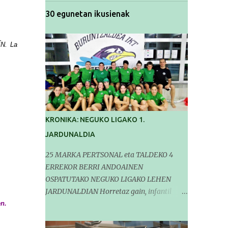
30 egunetan ikusienak
ÍN.
La
KRONIKA: NEGUKO LIGAKO 1.
JARDUNALDIA
25 MARKA PERTSONAL eta TALDEKO 4
ERREKOR BERRI ANDOAINEN
OSPATUTAKO NEGUKO LIGAKO LEHEN
JARDUNALDIAN Horretaz gain, infantil
mailako Gipuzkoako Txapelketarako 5
n.
sailkapen lortu genituen Pasa den