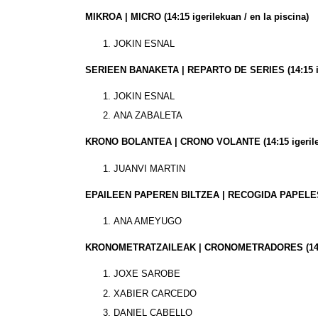
MIKROA | MICRO (14:15 igerilekuan / en la piscina)
JOKIN ESNAL
SERIEEN BANAKETA | REPARTO DE SERIES
(14:15 
JOKIN ESNAL
ANA ZABALETA
KRONO BOLANTEA | CRONO VOLANTE
(14:15 igeril
JUANVI MARTIN
EPAILEEN PAPEREN BILTZEA | RECOGIDA PAPEL
ANA AMEYUGO
KRONOMETRATZAILEAK | CRONOMETRADORES
(14
JOXE SAROBE
XABIER CARCEDO
DANIEL CABELLO