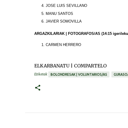
JOSE LUIS SEVILLANO
MANU SANTOS
JAVIER SOMOVILLA
ARGAZKILARIAK | FOTOGRAFOS/AS
(14:15 igerileku
CARMEN HERRERO
ELKARBANATU | COMPARTELO
Etiketak
BOLONDRESAK | VOLUNTARIOS/AS
GURASOA