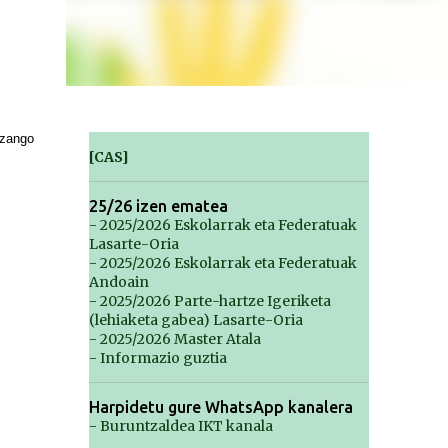
zango
[CAS]
25/26 izen ematea
- 2025/2026 Eskolarrak eta Federatuak
Lasarte-Oria
- 2025/2026 Eskolarrak eta Federatuak
Andoain
- 2025/2026 Parte-hartze Igeriketa
(lehiaketa gabea) Lasarte-Oria
- 2025/2026 Master Atala
- Informazio guztia
Harpidetu gure WhatsApp kanalera
- Buruntzaldea IKT kanala