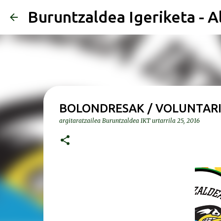
Buruntzaldea Igeriketa - A
BOLONDRESAK / VOLUNTARI
argitaratzailea
Buruntzaldea IKT
urtarrila 25, 2016