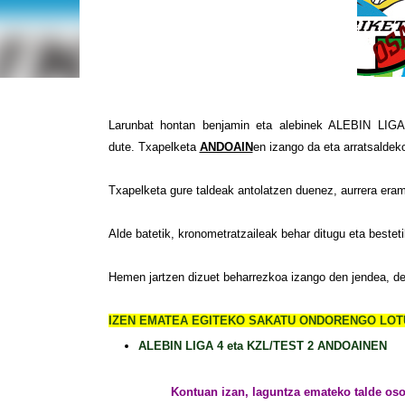
Larunbat hontan benjamin eta alebinek ALEBIN 
dute. Txapelketa
ANDOAIN
en izango da eta arratsaldek
Txapelketa gure taldeak antolatzen duenez, aurrera era
Alde batetik, kronometratzaileak behar ditugu eta bestet
Hemen jartzen dizuet beharrezkoa izango den jendea, de
IZEN EMATEA EGITEKO SAKATU ONDORENGO LOT
ALEBIN LIGA 4 eta KZL/TEST 2 ANDOAINEN
Kontuan izan, laguntza emateko talde oso