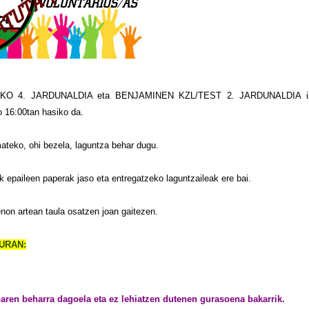
LIGAKO 4. JARDUNALDIA eta BENJAMINEN KZL/TEST 2. JARDUNALDIA i
o 16:00tan hasiko da.
mateko, ohi bezela, laguntza behar dugu.
ik epaileen paperak jaso eta entregatzeko laguntzaileak ere bai.
non artean taula osatzen joan gaitezen.
URAN:
aren beharra dagoela eta ez lehiatzen dutenen gurasoena bakarrik.