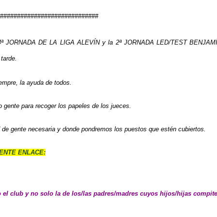
#############################
n la 4ª JORNADA DE LA LIGA ALEVÍN y la 2ª JORNADA LED/TEST
BENJAM
 tarde.
empre, la ayuda de todos.
 gente para recoger los papeles de los jueces
.
d de gente necesaria y donde pondremos los puestos que estén cubiertos.
ENTE ENLACE:
 el club y no solo la de los/las padres/madres cuyos hijos/hijas compite