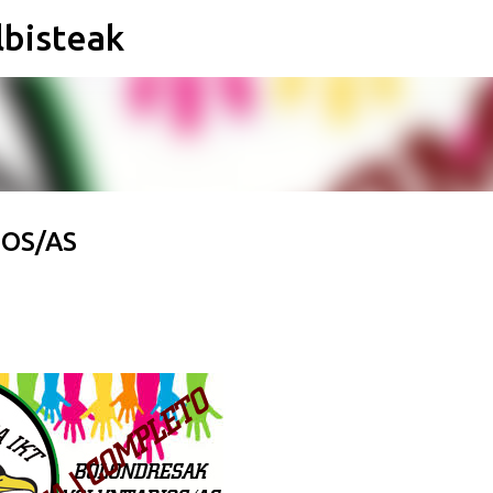
lbisteak
Saltatu eta joan eduki nagusira
OS/AS