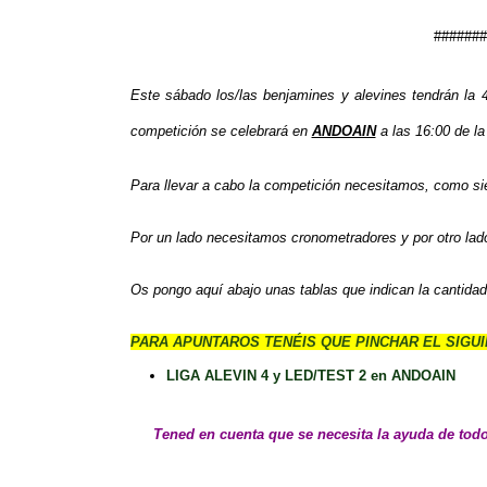
#######
Este sábado los/las benjamines y alevines tendrá
competición se celebrará en
ANDOAIN
a las 16:00 de la
Para llevar a cabo la competición necesitamos, como si
Por un lado necesitamos cronometradores y por otro lado
Os pongo aquí abajo unas tablas que indican la cantida
PARA APUNTAROS TENÉIS QUE PINCHAR EL SIGUI
LIGA ALEVIN 4 y LED/TEST 2 en ANDOAIN
Tened en cuenta que se necesita la ayuda de todo