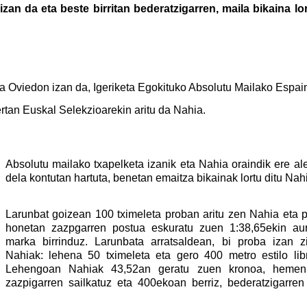
izan da eta beste birritan bederatzigarren, maila bikaina lo
 Oviedon izan da, Igeriketa Egokituko Absolutu Mailako Espai
rtan Euskal Selekzioarekin aritu da Nahia.
Absolutu mailako txapelketa izanik eta Nahia oraindik ere al
dela kontutan hartuta, benetan emaitza bikainak lortu ditu Nah
Larunbat goizean 100 tximeleta proban aritu zen Nahia eta 
honetan zazpgarren postua eskuratu zuen 1:38,65ekin au
marka birrinduz. Larunbata arratsaldean, bi proba izan z
Nahiak: lehena 50 tximeleta eta gero 400 metro estilo lib
Lehengoan Nahiak 43,52an geratu zuen kronoa, hemen
zazpigarren sailkatuz eta 400ekoan berriz, bederatzigarren