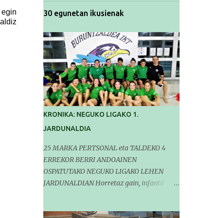
 egin
30 egunetan ikusienak
aldiz
KRONIKA: NEGUKO LIGAKO 1.
JARDUNALDIA
25 MARKA PERTSONAL eta TALDEKO 4
ERREKOR BERRI ANDOAINEN
OSPATUTAKO NEGUKO LIGAKO LEHEN
JARDUNALDIAN Horretaz gain, infantil
mailako Gipuzkoako Txapelketarako 5
sailkapen lortu genituen Pasa den