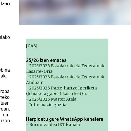
rtzen
niako
[CAS]
25/26 izen ematea
- 2025/2026 Eskolarrak eta Federatuak
ebina
Lasarte-Oria
iak.
- 2025/2026 Eskolarrak eta Federatuak
Andoain
- 2025/2026 Parte-hartze Igeriketa
proba
(lehiaketa gabea) Lasarte-Oria
rreko
- 2025/2026 Master Atala
ituen
- Informazio guztia
rean.
 ere
Harpidetu gure WhatsApp kanalera
 izan
- Buruntzaldea IKT kanala