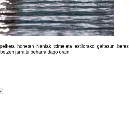
xapelketa honetan Nahiak tximeleta estilorako gaitasun berez
betzen jarraitu beharra dago orain.
S