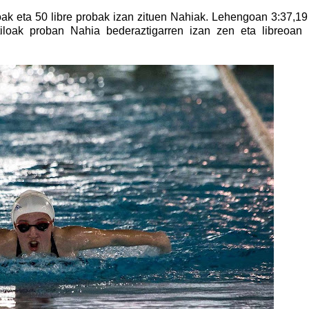
oak eta 50 libre probak izan zituen Nahiak. Lehengoan 3:37,19
iloak proban Nahia bederaztigarren izan zen eta libreoan 