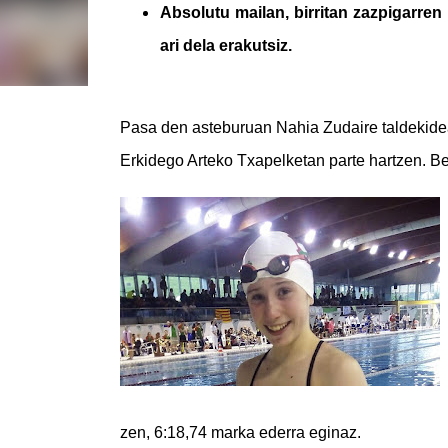
Absolutu mailan, birritan zazpigarren 
ari dela erakutsiz.
Pasa den asteburuan Nahia Zudaire taldekidea
Erkidego Arteko Txapelketan parte hartzen. Be
zen, 6:18,74 marka ederra eginaz.