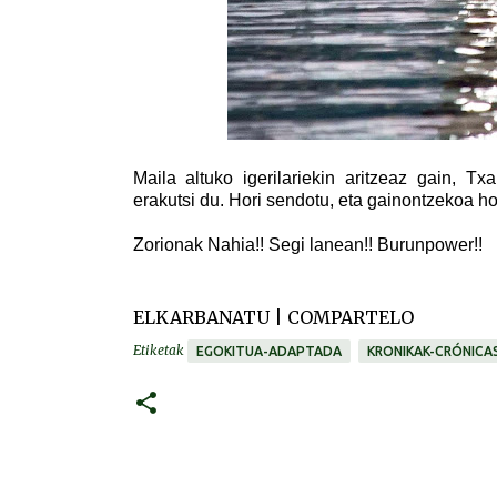
Maila altuko igerilariekin aritzeaz gain, T
erakutsi du. Hori sendotu, eta gainontzekoa ho
Zorionak Nahia!! Segi lanean!! Burunpower!!
ELKARBANATU | COMPARTELO
Etiketak
EGOKITUA-ADAPTADA
KRONIKAK-CRÓNICA