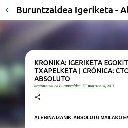
Buruntzaldea Igeriketa - A
KRONIKA: IGERIKETA EGOKI
TXAPELKETA | CRÓNICA: CT
ABSOLUTO
argitaratzailea
Buruntzaldea IKT
martxoa 14, 2017
ALEBINA IZANIK, ABSOLUTU MAILAKO E