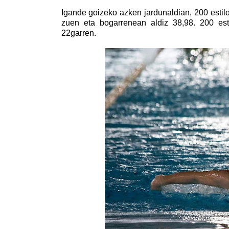
Igande goizeko azken jardunaldian, 200 estil
zuen eta bogarrenean aldiz 38,98. 200 est
22garren.