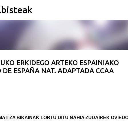
lbisteak
Saltatu eta joan eduki nagusira
TUKO ERKIDEGO ARTEKO ESPAINIAKO
O DE ESPAÑA NAT. ADAPTADA CCAA
MAITZA BIKAINAK LORTU DITU NAHIA ZUDAIREK OVIED