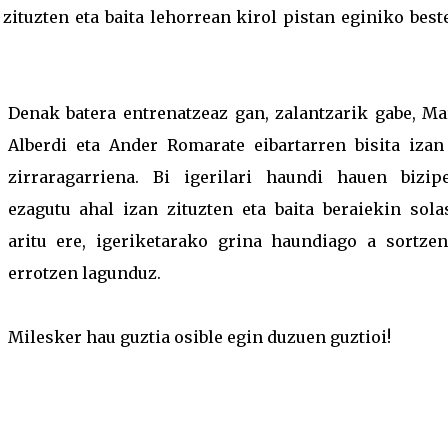
zituzten eta baita lehorrean kirol pistan eginiko best
Denak batera entrenatzeaz gan, zalantzarik gabe, Ma
Alberdi eta Ander Romarate eibartarren bisita izan
zirraragarriena. Bi igerilari haundi hauen bizip
ezagutu ahal izan zituzten eta baita beraiekin sola
aritu ere, igeriketarako grina haundiago a sortzen
errotzen lagunduz.
Milesker hau guztia osible egin duzuen guztioi!