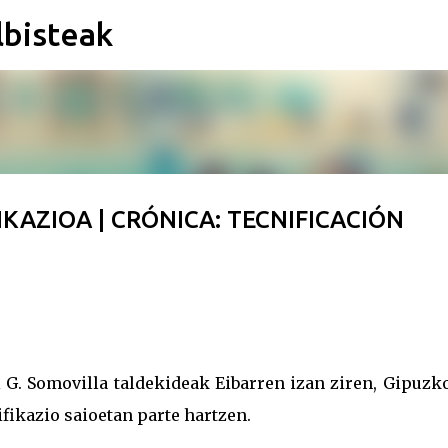
lbisteak
Saltatu eta joan eduki nagusira
KAZIOA | CRÓNICA: TECNIFICACIÓN
 G. Somovilla taldekideak Eibarren izan ziren, Gipuzk
fikazio saioetan parte hartzen.