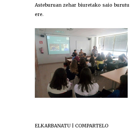
Asteburuan zehar biuretako saio burutu 
ere.
ELKARBANATU | COMPARTELO