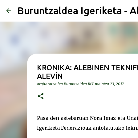
Buruntzaldea Igeriketa - A
KRONIKA: ALEBINEN TEKNIFI
ALEVÍN
argitaratzailea
Buruntzaldea IKT
maiatza 23, 2017
Pasa den asteburuan Nora Imaz eta Unai
Igeriketa Federazioak antolatutako tekni