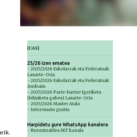
[CAS]
25/26 izen ematea
- 2025/2026 Eskolarrak eta Federatuak
Lasarte-Oria
- 2025/2026 Eskolarrak eta Federatuak
Andoain
- 2025/2026 Parte-hartze Igeriketa
(lehiaketa gabea) Lasarte-Oria
- 2025/2026 Master Atala
- Informazio guztia
Harpidetu gure WhatsApp kanalera
- Buruntzaldea IKT kanala
rik.