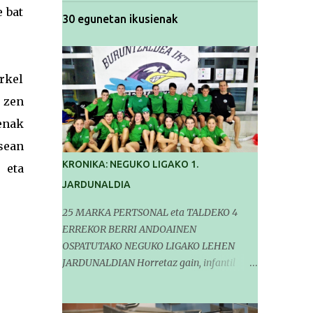
e bat
30 egunetan ikusienak
rkel
 zen
enak
sean
KRONIKA: NEGUKO LIGAKO 1.
 eta
JARDUNALDIA
25 MARKA PERTSONAL eta TALDEKO 4
ERREKOR BERRI ANDOAINEN
OSPATUTAKO NEGUKO LIGAKO LEHEN
JARDUNALDIAN Horretaz gain, infantil
mailako Gipuzkoako Txapelketarako 5
sailkapen lortu genituen Pasa den