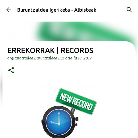
Saltatu eta joan eduki nagusira
Buruntzaldea Igeriketa - Albisteak
ERREKORRAK | RECORDS
argitaratzailea
Buruntzaldea IKT
otsaila 18, 2019