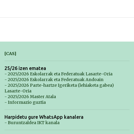
[CAS]
25/26 izen ematea
- 2025/2026 Eskolarrak eta Federatuak Lasarte-Oria
- 2025/2026 Eskolarrak eta Federatuak Andoain
- 2025/2026 Parte-hartze Igeriketa (lehiaketa gabea)
Lasarte-Oria
- 2025/2026 Master Atala
- Informazio guztia
Harpidetu gure WhatsApp kanalera
- Buruntzaldea IKT kanala