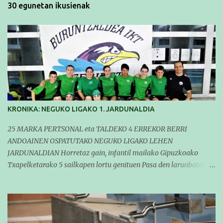
30 egunetan ikusienak
KRONIKA: NEGUKO LIGAKO 1. JARDUNALDIA
25 MARKA PERTSONAL eta TALDEKO 4 ERREKOR BERRI
ANDOAINEN OSPATUTAKO NEGUKO LIGAKO LEHEN
JARDUNALDIAN Horretaz gain, infantil mailako Gipuzkoako
Txapelketarako 5 sailkapen lortu genituen Pasa den larunbatean
taldeko igerilariak Andoaingo Allurralden izan ziren lehian,
denboraldiko eta Neguko Ligako lehen jardunaldian parte
hartzen. Bertan gure taldeko 16 igerilari aritu ziren. Denboraldiari
hasera ona eman zioten gue taldekideek. Ohikoa den bezela, garai