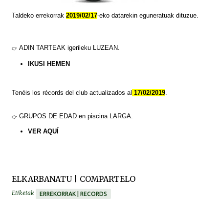
Taldeko errekorrak
2019/02/17
-eko datarekin eguneratuak dituzue.
ADIN TARTEAK
igerileku LUZEAN.
👉
IKUSI HEMEN
Tenéis
los
récords
del club actualizados al
17/02/2019
.
GRUPOS DE EDAD en piscina LARGA.
👉
VER
AQUÍ
ELKARBANATU | COMPARTELO
Etiketak
ERREKORRAK | RECORDS