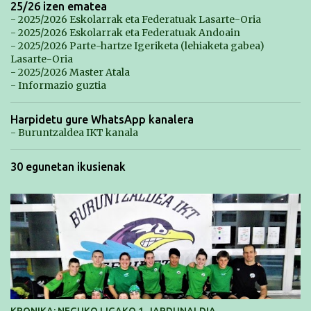
25/26 izen ematea
- 2025/2026 Eskolarrak eta Federatuak Lasarte-Oria
- 2025/2026 Eskolarrak eta Federatuak Andoain
- 2025/2026 Parte-hartze Igeriketa (lehiaketa gabea)
Lasarte-Oria
- 2025/2026 Master Atala
- Informazio guztia
Harpidetu gure WhatsApp kanalera
- Buruntzaldea IKT kanala
30 egunetan ikusienak