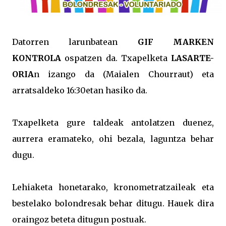
Datorren larunbatean
GIF MARKEN
KONTROLA
ospatzen da. Txapelketa
LASARTE-
ORIA
n izango da (Maialen Chourraut) eta
arratsaldeko 16:30etan hasiko da.
Txapelketa gure taldeak antolatzen duenez,
aurrera eramateko, ohi bezala, laguntza behar
dugu.
Lehiaketa honetarako, kronometratzaileak eta
bestelako bolondresak behar ditugu. Hauek dira
oraingoz beteta ditugun postuak.