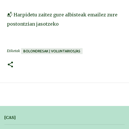
📬 Harpidetu zaitez gure albisteak emailez zure
postontzian jasotzeko
Etiketak
BOLONDRESAK | VOLUNTARIOS/AS
[CAS]