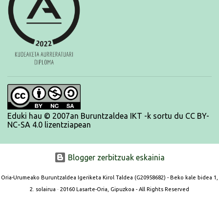
Eduki hau © 2007an Buruntzaldea IKT -k sortu du CC BY-
NC-SA 4.0 lizentziapean
Blogger zerbitzuak eskainia
Oria-Urumeako Buruntzaldea Igeriketa Kirol Taldea (G20958682) - Beko kale bidea 1,
2. solairua · 20160 Lasarte-Oria, Gipuzkoa - All Rights Reserved