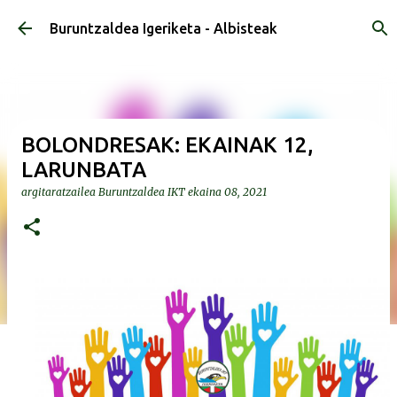
Saltatu eta joan eduki nagusira
Buruntzaldea Igeriketa - Albisteak
BOLONDRESAK: EKAINAK 12,
LARUNBATA
argitaratzailea
Buruntzaldea IKT
ekaina 08, 2021