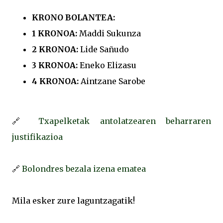
KRONO BOLANTEA:
1 KRONOA:
Maddi Sukunza
2 KRONOA:
Lide Sañudo
3 KRONOA:
Eneko Elizasu
4 KRONOA:
Aintzane Sarobe
🔗
Txapelketak antolatzearen beharraren
justifikazioa
🔗
Bolondres bezala izena ematea
Mila esker zure laguntzagatik!