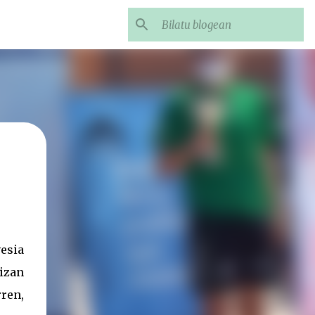
esia
 izan
ren,