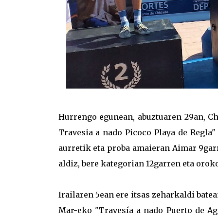
Hurrengo egunean, abuztuaren 29an, Chi
Travesia a nado Picoco Playa de Regla"
aurretik eta proba amaieran Aimar 9garr
aldiz, bere kategorian 12garren eta orok
Irailaren 5ean ere itsas zeharkaldi batea
Mar-eko "Travesía a nado Puerto de Agu