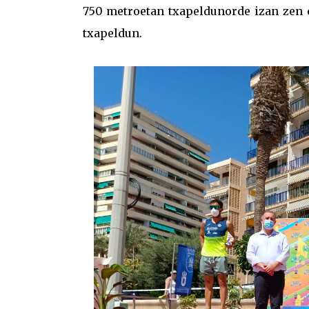
750 metroetan txapeldunorde izan zen 
txapeldun.