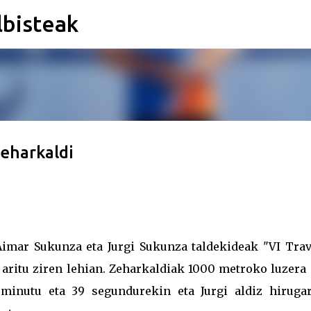
lbisteak
Saltatu eta joan eduki nagusira
eharkaldi
Aimar Sukunza eta Jurgi Sukunza taldekideak "VI Trav
 aritu ziren lehian. Zeharkaldiak 1000 metroko luzera
minutu eta 39 segundurekin eta Jurgi aldiz hirugar