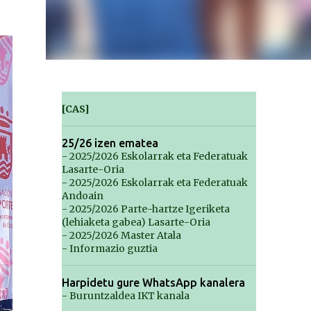
[CAS]
25/26 izen ematea
- 2025/2026 Eskolarrak eta Federatuak
Lasarte-Oria
- 2025/2026 Eskolarrak eta Federatuak
Andoain
- 2025/2026 Parte-hartze Igeriketa
(lehiaketa gabea) Lasarte-Oria
- 2025/2026 Master Atala
- Informazio guztia
Harpidetu gure WhatsApp kanalera
- Buruntzaldea IKT kanala