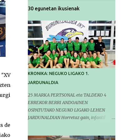
30 egunetan ikusienak
KRONIKA: NEGUKO LIGAKO 1.
 "XV
JARDUNALDIA
zten
Jurgi
25 MARKA PERTSONAL eta TALDEKO 4
ERREKOR BERRI ANDOAINEN
OSPATUTAKO NEGUKO LIGAKO LEHEN
JARDUNALDIAN Horretaz gain, infantil
as de
mailako Gipuzkoako Txapelketarako 5
sailkapen lortu genituen Pasa den
iako