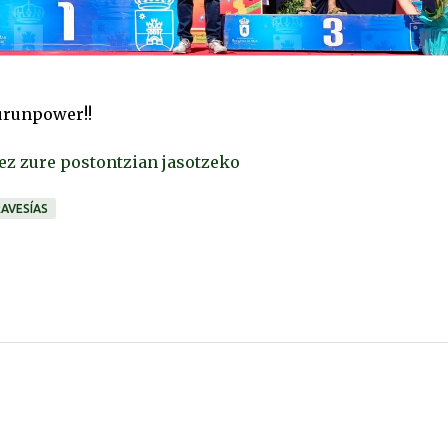
urunpower!!
lez zure postontzian jasotzeko
RAVESÍAS