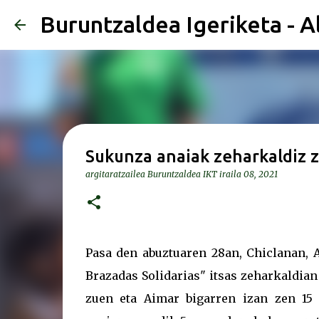
Buruntzaldea Igeriketa - A
Sukunza anaiak zeharkaldiz z
argitaratzailea
Buruntzaldea IKT
iraila 08, 2021
Pasa den abuztuaren 28an, Chiclanan, 
Brazadas Solidarias" itsas zeharkaldian
zuen eta Aimar bigarren izan zen 15 