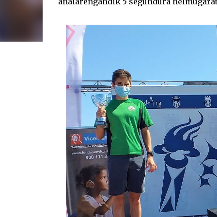
anaiarengandik 5 segundura helmugarat