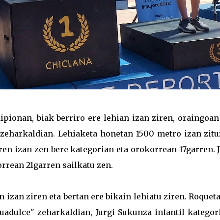
pionan, biak berriro ere lehian izan ziren, oraingoan
 zeharkaldian. Lehiaketa honetan 1500 metro izan zitu
en izan zen bere kategorian eta orokorrean 17garren. 
orrean 21garren sailkatu zen.
n izan ziren eta bertan ere bikain lehiatu ziren. Roquet
adulce" zeharkaldian, Jurgi Sukunza infantil kategor