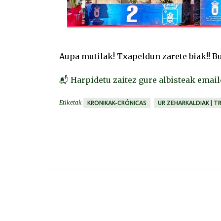
Aupa mutilak! Txapeldun zarete biak!! B
📬 Harpidetu zaitez gure albisteak emai
Etiketak
KRONIKAK-CRÓNICAS
UR ZEHARKALDIAK | T