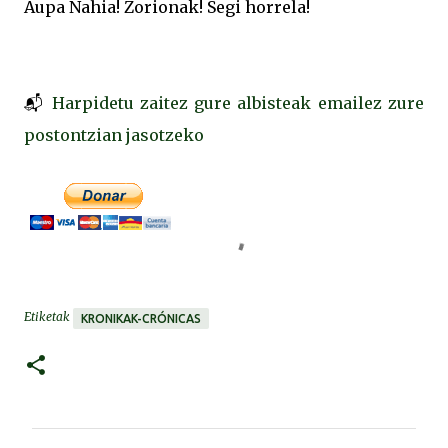
Aupa Nahia! Zorionak! Segi horrela!
📬
Harpidetu zaitez gure albisteak emailez zure
postontzian jasotzeko
Etiketak
KRONIKAK-CRÓNICAS