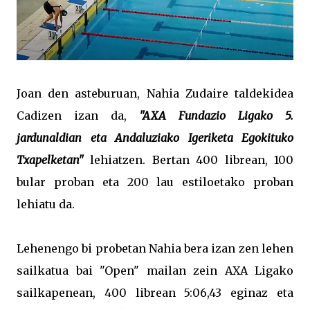
Joan den asteburuan, Nahia Zudaire taldekidea
Cadizen izan da,
"AXA Fundazio Ligako 5.
jardunaldian eta Andaluziako Igeriketa Egokituko
Txapelketan"
lehiatzen. Bertan 400 librean, 100
bular proban eta 200 lau estiloetako proban
lehiatu da.
Lehenengo bi probetan Nahia bera izan zen lehen
sailkatua bai "Open" mailan zein AXA Ligako
sailkapenean, 400 librean 5:06,43 eginaz eta