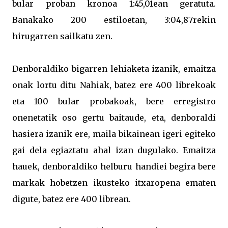
bular proban kronoa 1:45,01ean geratuta.
Banakako 200 estiloetan, 3:04,87rekin
hirugarren sailkatu zen.
Denboraldiko bigarren lehiaketa izanik, emaitza
onak lortu ditu Nahiak, batez ere 400 librekoak
eta 100 bular probakoak, bere erregistro
onenetatik oso gertu baitaude, eta, denboraldi
hasiera izanik ere, maila bikainean igeri egiteko
gai dela egiaztatu ahal izan dugulako. Emaitza
hauek, denboraldiko helburu handiei begira bere
markak hobetzen ikusteko itxaropena ematen
digute, batez ere 400 librean.