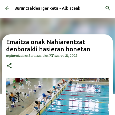
Saltatu eta joan eduki nagusira
Buruntzaldea Igeriketa - Albisteak
Emaitza onak Nahiarentzat
denboraldi hasieran honetan
argitaratzailea
Buruntzaldea IKT
azaroa 21, 2022