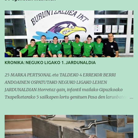
KRONIKA: NEGUKO LIGAKO 1. JARDUNALDIA
25 MARKA PERTSONAL eta TALDEKO 4 ERREKOR BERRI
ANDOAINEN OSPATUTAKO NEGUKO LIGAKO LEHEN
JARDUNALDIAN Horretaz gain, infantil mailako Gipuzkoako
Txapelketarako 5 sailkapen lortu genituen Pasa den larunbatean
taldeko igerilariak Andoaingo Allurralden izan ziren lehian,
denboraldiko eta Neguko Ligako lehen jardunaldian parte
hartzen. Bertan gure taldeko 16 igerilari aritu ziren. Denboraldiari
hasera ona eman zioten gue taldekideek. Ohikoa den bezela, garai
honetan entrenamendua da jardueraren funtsa eta hori alde