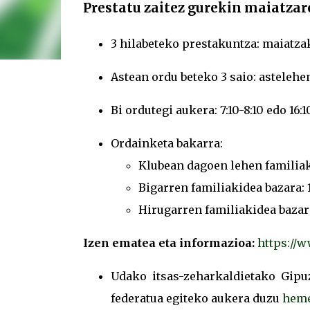
Prestatu zaitez gurekin maiatzare
3 hilabeteko prestakuntza: maiatzak 
Astean ordu beteko 3 saio: astelehen
Bi ordutegi aukera: 7:10-8:10 edo 16:
Ordainketa b
akarra:
Klubean dagoen lehen familiaki
Bigarren familiakidea bazara: 
Hirugarren familiakidea bazara
Izen ematea eta informazioa:
https://w
Udako itsas-zeharkaldietako Gipu
federatua egiteko aukera duzu
hem