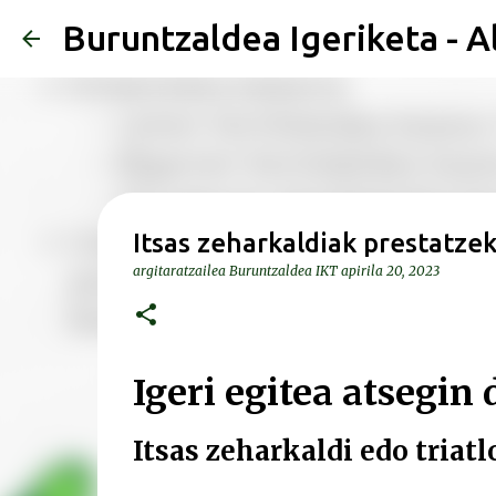
Buruntzaldea Igeriketa - A
Itsas zeharkaldiak prestatz
argitaratzailea
Buruntzaldea IKT
apirila 20, 2023
Igeri egitea atsegin
Itsas zeharkaldi edo triat