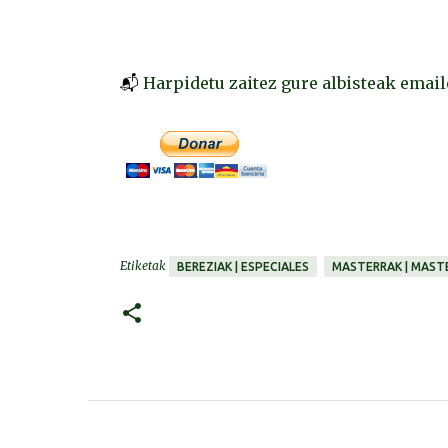
📬
Harpidetu zaitez gure albisteak emai
Etiketak
BEREZIAK | ESPECIALES
MASTERRAK | MAST