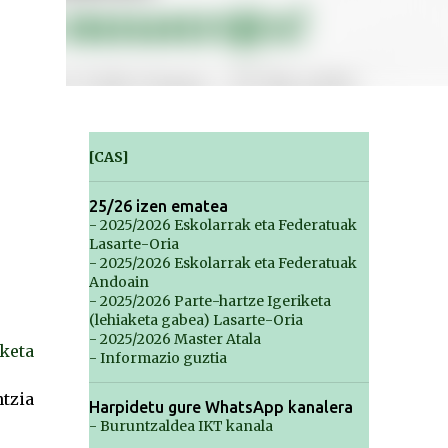
[CAS]
25/26 izen ematea
- 2025/2026 Eskolarrak eta Federatuak
Lasarte-Oria
- 2025/2026 Eskolarrak eta Federatuak
Andoain
- 2025/2026 Parte-hartze Igeriketa
(lehiaketa gabea) Lasarte-Oria
- 2025/2026 Master Atala
keta
- Informazio guztia
tzia
Harpidetu gure WhatsApp kanalera
- Buruntzaldea IKT kanala