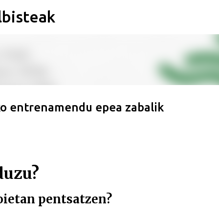
lbisteak
Saltatu eta joan eduki nagusira
eko entrenamendu epea zabalik
 duzu?
loietan pentsatzen?