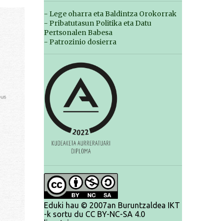
- Lege oharra eta Baldintza Orokorrak
- Pribatutasun Politika eta Datu
Pertsonalen Babesa
- Patrozinio dosierra
Eduki hau © 2007an Buruntzaldea IKT
-k sortu du CC BY-NC-SA 4.0