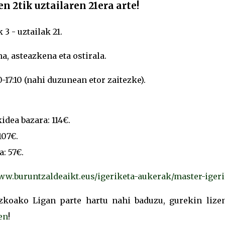
n 2tik uztailaren 21era arte!
3 - uztailak 21.
a, asteazkena eta ostirala.
10-17:10 (nahi duzunean etor zaitezke).
dea bazara: 114€.
107€.
: 57€.
ww.buruntzaldeaikt.eus/igeriketa-aukerak/master-igeri
zkoako Ligan parte hartu nahi baduzu, gurekin lizen
en
!