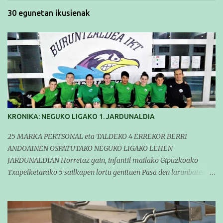
30 egunetan ikusienak
KRONIKA: NEGUKO LIGAKO 1. JARDUNALDIA
25 MARKA PERTSONAL eta TALDEKO 4 ERREKOR BERRI
ANDOAINEN OSPATUTAKO NEGUKO LIGAKO LEHEN
JARDUNALDIAN Horretaz gain, infantil mailako Gipuzkoako
Txapelketarako 5 sailkapen lortu genituen Pasa den larunbatean
taldeko igerilariak Andoaingo Allurralden izan ziren lehian,
denboraldiko eta Neguko Ligako lehen jardunaldian parte
hartzen. Bertan gure taldeko 16 igerilari aritu ziren. Denboraldiari
hasera ona eman zioten gue taldekideek. Ohikoa den bezela, garai