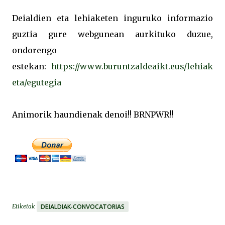
Deialdien eta lehiaketen inguruko informazio
guztia gure webgunean aurkituko duzue,
ondorengo
estekan:
https://www.buruntzaldeaikt.eus/lehiak
eta/egutegia
Animorik haundienak denoi!! BRNPWR!!
Etiketak
DEIALDIAK-CONVOCATORIAS