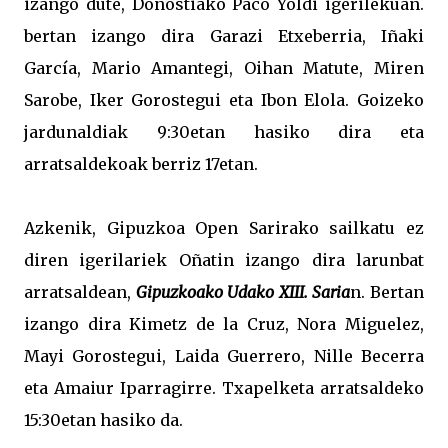
izango dute, Donostiako Paco Yoldi igerilekuan.
bertan izango dira Garazi Etxeberria, Iñaki
García, Mario Amantegi, Oihan Matute, Miren
Sarobe, Iker Gorostegui eta Ibon Elola. Goizeko
jardunaldiak 9:30etan hasiko dira eta
arratsaldekoak berriz 17etan.
Azkenik, Gipuzkoa Open Sarirako sailkatu ez
diren igerilariek Oñatin izango dira larunbat
arratsaldean,
Gipuzkoako Udako XIII. Saria
n. Bertan
izango dira Kimetz de la Cruz, Nora Miguelez,
Mayi Gorostegui, Laida Guerrero, Nille Becerra
eta Amaiur Iparragirre. Txapelketa arratsaldeko
15:30etan hasiko da.