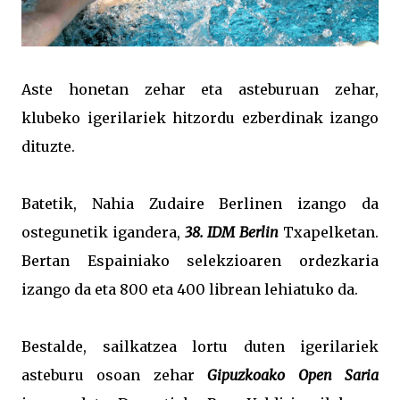
Aste honetan zehar eta asteburuan zehar,
klubeko igerilariek hitzordu ezberdinak izango
dituzte.
Batetik, Nahia Zudaire Berlinen izango da
ostegunetik igandera,
38. IDM Berlin
Txapelketan.
Bertan Espainiako selekzioaren ordezkaria
izango da eta 800 eta 400 librean lehiatuko da.
Bestalde, sailkatzea lortu duten igerilariek
asteburu osoan zehar
Gipuzkoako Open Saria