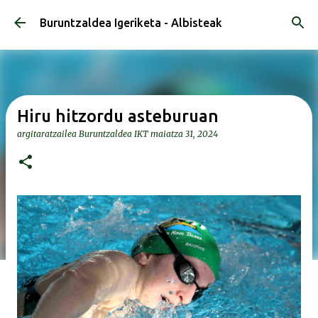
Saltatu eta joan eduki nagusira
Buruntzaldea Igeriketa - Albisteak
Hiru hitzordu asteburuan
argitaratzailea
Buruntzaldea IKT
maiatza 31, 2024