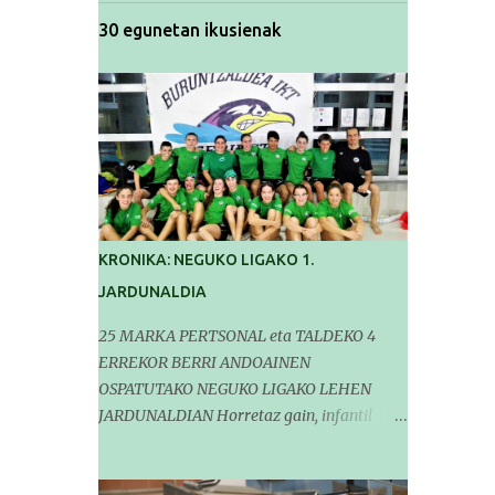
30 egunetan ikusienak
KRONIKA: NEGUKO LIGAKO 1.
JARDUNALDIA
25 MARKA PERTSONAL eta TALDEKO 4
ERREKOR BERRI ANDOAINEN
OSPATUTAKO NEGUKO LIGAKO LEHEN
JARDUNALDIAN Horretaz gain, infantil
mailako Gipuzkoako Txapelketarako 5
sailkapen lortu genituen Pasa den