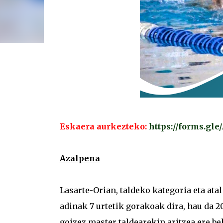
Eskaera aurkezteko:
https://forms.gl
Azalpena
Lasarte-Orian, taldeko kategoria eta ata
adinak 7 urtetik gorakoak dira, hau da 201
goizez master taldearekin aritzea ere be