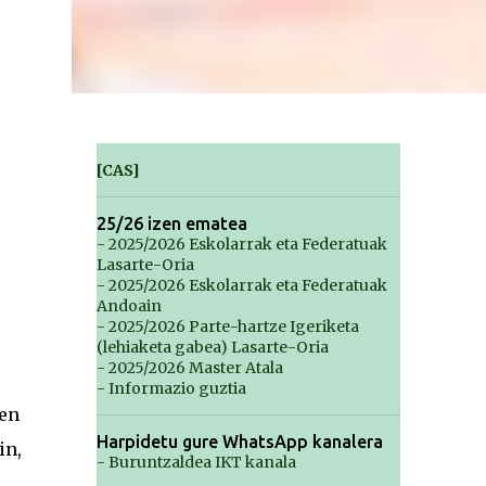
[CAS]
25/26 izen ematea
- 2025/2026 Eskolarrak eta Federatuak
Lasarte-Oria
- 2025/2026 Eskolarrak eta Federatuak
Andoain
- 2025/2026 Parte-hartze Igeriketa
(lehiaketa gabea) Lasarte-Oria
- 2025/2026 Master Atala
- Informazio guztia
ren
Harpidetu gure WhatsApp kanalera
in,
- Buruntzaldea IKT kanala