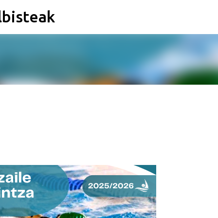
lbisteak
Saltatu eta joan eduki nagusira