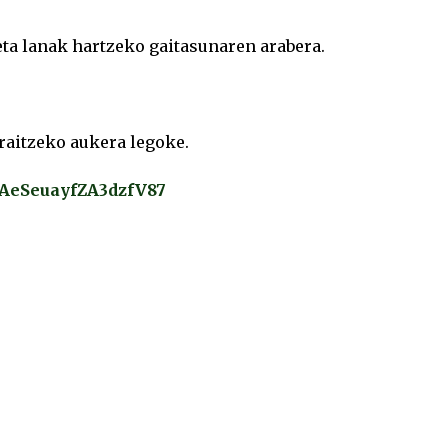
a lanak hartzeko gaitasunaren arabera.
raitzeko aukera legoke.
e/AeSeuayfZA3dzfV87