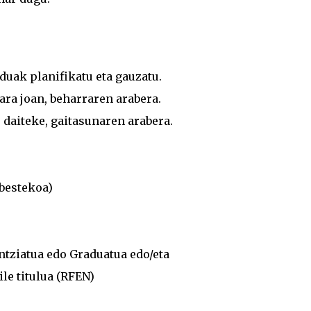
uak planifikatu eta gauzatu.
ara joan, beharraren arabera.
 daiteke, gaitasunaren arabera.
bestekoa)
ntziatua edo Graduatua edo/eta
le titulua (RFEN)