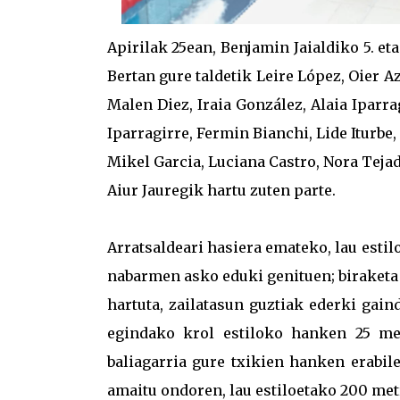
Apirilak 25ean, Benjamin Jaialdiko 5. e
Bertan gure taldetik Leire López, Oier A
Malen Diez, Iraia González, Alaia Iparra
Iparragirre, Fermin Bianchi, Lide Iturbe
Mikel Garcia, Luciana Castro, Nora Teja
Aiur Jauregik hartu zuten parte.
Arratsaldeari hasiera emateko, lau est
nabarmen asko eduki genituen; biraketa 
hartuta, zailatasun guztiak ederki gai
egindako krol estiloko hanken 25 met
baliagarria gure txikien hanken erabil
amaitu ondoren, lau estiloetako 200 metr