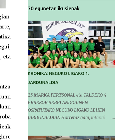
30 egunetan ikusienak
gian.
arte,
atixa
egui,
, eta
KRONIKA: NEGUKO LIGAKO 1.
JARDUNALDIA
ntza
25 MARKA PERTSONAL eta TALDEKO 4
ntuan
ERREKOR BERRI ANDOAINEN
duan
OSPATUTAKO NEGUKO LIGAKO LEHEN
roba
JARDUNALDIAN Horretaz gain, infantil
mailako Gipuzkoako Txapelketarako 5
ieak
sailkapen lortu genituen Pasa den
girre