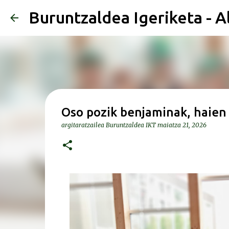
Buruntzaldea Igeriketa - A
Oso pozik benjaminak, haien 
argitaratzailea
Buruntzaldea IKT
maiatza 21, 2026