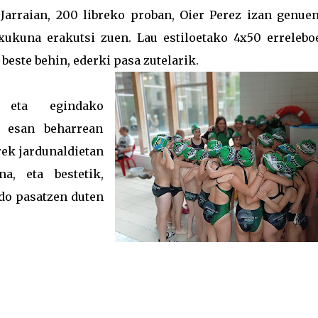
. Jarraian, 200 libreko proban, Oier Perez izan genuen
txukuna erakutsi zuen. Lau estiloetako 4x50 errelebo
beste behin, ederki pasa zutelarik.
 eta egindako
a esan beharrean
rek jardunaldietan
a, eta bestetik,
do pasatzen duten