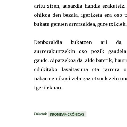
aritu ziren, ausardia handia erakutsiz
ohikoa den bezala, igeriketa era oso 
bukatu genuen arratsaldea, gure txikiek, 
Denboraldia bukatzen ari da,
aurrerakuntzekin oso pozik gaudel
gaude. Aipatzekoa da, alde batetik, haur
edukitako lasaitasuna eta jarrera on
nabarmen ikusi zela gaztetxoek zein on
igerilekuan.
Etiketak
KRONIKAK-CRÓNICAS