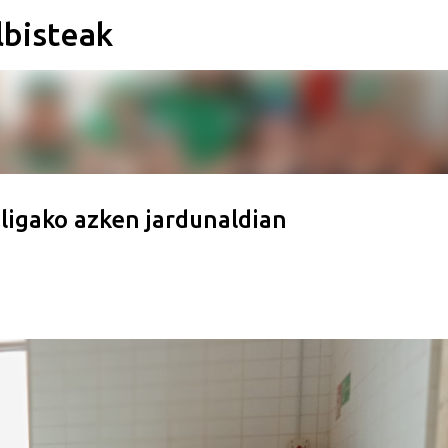
lbisteak
Saltatu eta joan eduki nagusira
ligako azken jardunaldian