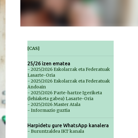
[CAS]
25/26 izen ematea
- 2025/2026 Eskolarrak eta Federatuak
Lasarte-Oria
- 2025/2026 Eskolarrak eta Federatuak
Andoain
- 2025/2026 Parte-hartze Igeriketa
(lehiaketa gabea) Lasarte-Oria
- 2025/2026 Master Atala
- Informazio guztia
Harpidetu gure WhatsApp kanalera
- Buruntzaldea IKT kanala