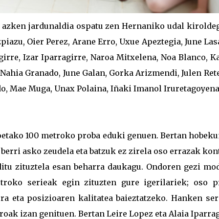
ta azken jardunaldia ospatu zen Hernaniko udal kirolde
zpiazu, Oier Perez, Arane Erro, Uxue Apeztegia, June Las
girre, Izar Iparragirre, Naroa Mitxelena, Noa Blanco, K
, Nahia Granado, June Galan, Gorka Arizmendi, Julen Ret
do, Mae Muga, Unax Polaina, Iñaki Imanol Iruretagoyena
iloetako 100 metroko proba eduki genuen. Bertan hobeku
berri asko zeudela eta batzuk ez zirela oso errazak ko
nditu zituztela esan beharra daukagu. Ondoren gezi mo
roko serieak egin zituzten gure igerilariek; oso p
era eta posizioaren kalitatea baieztatzeko. Hanken ser
oak izan genituen. Bertan Leire Lopez eta Alaia Iparra