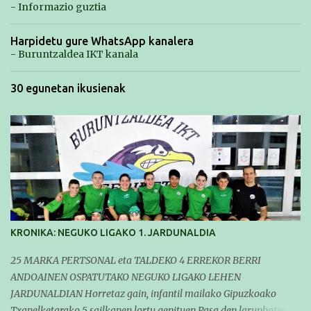
- Informazio guztia
Harpidetu gure WhatsApp kanalera
- Buruntzaldea IKT kanala
30 egunetan ikusienak
KRONIKA: NEGUKO LIGAKO 1. JARDUNALDIA
25 MARKA PERTSONAL eta TALDEKO 4 ERREKOR BERRI
ANDOAINEN OSPATUTAKO NEGUKO LIGAKO LEHEN
JARDUNALDIAN Horretaz gain, infantil mailako Gipuzkoako
Txapelketarako 5 sailkapen lortu genituen Pasa den larunbatean