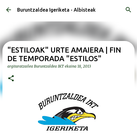
Saltatu eta joan eduki nagusira
Buruntzaldea Igeriketa - Albisteak
"ESTILOAK" URTE AMAIERA | FIN
DE TEMPORADA "ESTILOS"
argitaratzailea
Buruntzaldea IKT
ekaina 18, 2013