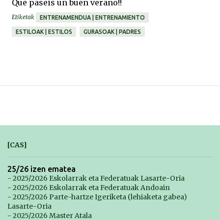
Que paseis un buen verano!!
Etiketak
ENTRENAMENDUA | ENTRENAMIENTO
ESTILOAK | ESTILOS
GURASOAK | PADRES
[CAS]
25/26 izen ematea
- 2025/2026 Eskolarrak eta Federatuak Lasarte-Oria
- 2025/2026 Eskolarrak eta Federatuak Andoain
- 2025/2026 Parte-hartze Igeriketa (lehiaketa gabea)
Lasarte-Oria
- 2025/2026 Master Atala