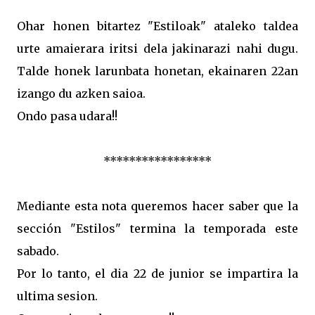
Ohar honen bitartez "Estiloak" ataleko taldea
urte amaierara iritsi dela jakinarazi nahi dugu.
Talde honek larunbata honetan, ekainaren 22an
izango du azken saioa.
Ondo pasa udara!!
*****************
Mediante esta nota queremos hacer saber que la
sección "Estilos" termina la temporada este
sabado.
Por lo tanto, el dia 22 de junior se impartira la
ultima sesion.