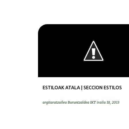
ESTILOAK | ESTILOS
ESTILOAK ATALA | SECCION ESTILOS
argitaratzailea
Buruntzaldea IKT
iraila 18, 2013