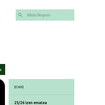
K
[CAS]
25/26 izen ematea