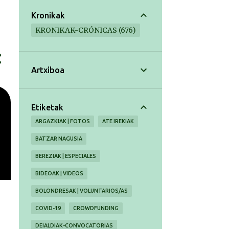
Kronikak
KRONIKAK-CRÓNICAS
676
Artxiboa
Etiketak
ARGAZKIAK | FOTOS
ATE IREKIAK
BATZAR NAGUSIA
BEREZIAK | ESPECIALES
BIDEOAK | VIDEOS
BOLONDRESAK | VOLUNTARIOS/AS
COVID-19
CROWDFUNDING
DEIALDIAK-CONVOCATORIAS