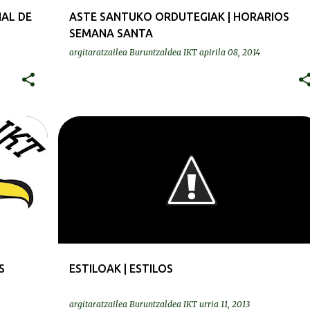
NAL DE
ASTE SANTUKO ORDUTEGIAK | HORARIOS
SEMANA SANTA
argitaratzailea
Buruntzaldea IKT
apirila 08, 2014
ESTILOAK | ESTILOS
GURASOAK | PADRES
+
S
ESTILOAK | ESTILOS
argitaratzailea
Buruntzaldea IKT
urria 11, 2013