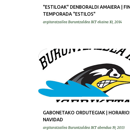
"ESTILOAK" DENBORALDI AMAIERA | FI
TEMPORADA "ESTILOS"
argitaratzailea
Buruntzaldea IKT
ekaina 10, 2014
BEREZIAK | ESPECIALES
ESTILOAK | ESTILOS
GURASOAK | PADRES
MASTERRAK | MASTERS
GABONETAKO ORDUTEGIAK | HORARIO
NAVIDAD
argitaratzailea
Buruntzaldea IKT
abendua 19, 2013