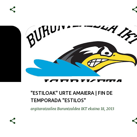
ENTRENAMENDUA | ENTRENAMIENTO
ESTILOAK | ESTILOS
GURASOAK | PADRES
+
"ESTILOAK" URTE AMAIERA | FIN DE
TEMPORADA "ESTILOS"
argitaratzailea
Buruntzaldea IKT
ekaina 18, 2013