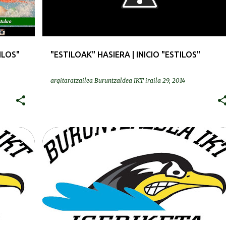
ILOS"
"ESTILOAK" HASIERA | INICIO "ESTILOS"
argitaratzailea
Buruntzaldea IKT
iraila 29, 2014
BEREZIAK | ESPECIALES
+
2