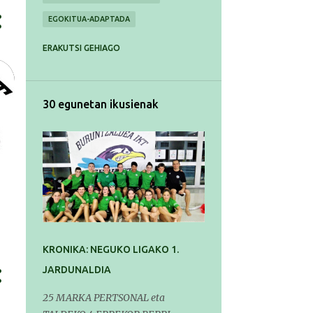
EGOKITUA-ADAPTADA
EKIPAIA | EQUIPAJE
ERAKUTSI GEHIAGO
ENTRENAMENDUA | ENTRENAMIENTO
ERREKORRAK | RECORDS
30 egunetan ikusienak
ESTILOAK | ESTILOS
EUSKARALDIA
GURASOAK | PADRES
GURASOAK | PADRES Y MADRES
INTRO
IRTEERAK | SALIDAS
IZEN EMATEAK-INSCRIPCIONES
KIROL IKUSKETAK | RECONOCIMIENTOS MEDICOS
KRONIKA: NEGUKO LIGAKO 1.
KRONIKAK-CRÓNICAS
JARDUNALDIA
KUDEAKETA AURRERATUA
25 MARKA PERTSONAL eta
LAN ESKAINTZA