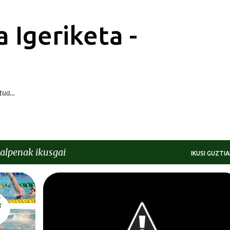
Saltatu eta joan eduki nagusira
 Igeriketa -
ua...
talpenak ikusgai
IKUSI GUZTIA
BEREZIAK | ESPECIALES
ESTILOAK | ESTILOS