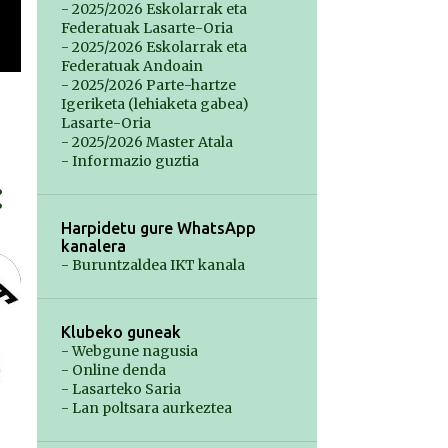
- 2025/2026 Eskolarrak eta
Federatuak Lasarte-Oria
- 2025/2026 Eskolarrak eta
Federatuak Andoain
- 2025/2026 Parte-hartze
Igeriketa (lehiaketa gabea)
Lasarte-Oria
- 2025/2026 Master Atala
- Informazio guztia
Harpidetu gure WhatsApp
kanalera
- Buruntzaldea IKT kanala
Klubeko guneak
- Webgune nagusia
- Online denda
- Lasarteko Saria
- Lan poltsara aurkeztea