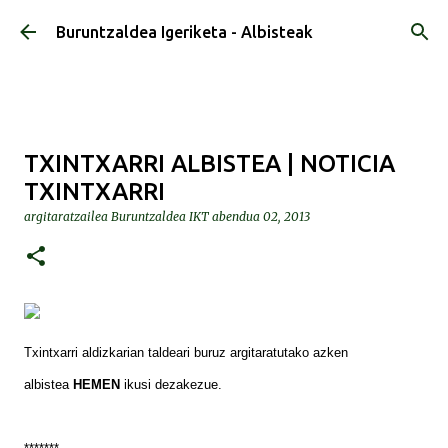
Saltatu eta joan eduki nagusira
Buruntzaldea Igeriketa - Albisteak
TXINTXARRI ALBISTEA | NOTICIA
TXINTXARRI
argitaratzailea
Buruntzaldea IKT
abendua 02, 2013
Txintxarri aldizkarian taldeari buruz argitaratutako azken
albistea
HEMEN
ikusi dezakezue.