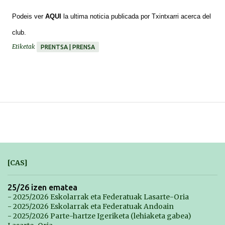
*******
Podeis ver
AQUI
la ultima noticia publicada por Txintxarri acerca del
club.
Etiketak
PRENTSA | PRENSA
[CAS]
25/26 izen ematea
- 2025/2026 Eskolarrak eta Federatuak Lasarte-Oria
- 2025/2026 Eskolarrak eta Federatuak Andoain
- 2025/2026 Parte-hartze Igeriketa (lehiaketa gabea)