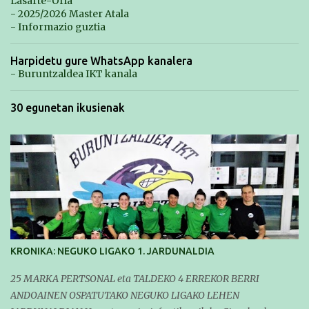
Lasarte-Oria
- 2025/2026 Master Atala
- Informazio guztia
Harpidetu gure WhatsApp kanalera
- Buruntzaldea IKT kanala
30 egunetan ikusienak
KRONIKA: NEGUKO LIGAKO 1. JARDUNALDIA
25 MARKA PERTSONAL eta TALDEKO 4 ERREKOR BERRI
ANDOAINEN OSPATUTAKO NEGUKO LIGAKO LEHEN