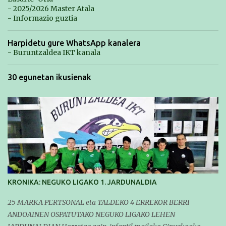
- 2025/2026 Master Atala
- Informazio guztia
Harpidetu gure WhatsApp kanalera
- Buruntzaldea IKT kanala
30 egunetan ikusienak
KRONIKA: NEGUKO LIGAKO 1. JARDUNALDIA
25 MARKA PERTSONAL eta TALDEKO 4 ERREKOR BERRI
ANDOAINEN OSPATUTAKO NEGUKO LIGAKO LEHEN