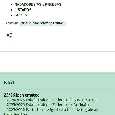
NADADORES/AS y PRUEBAS
LISTADOS
SERIES
Etiketak
DEIALDIAK-CONVOCATORIAS
[CAS]
25/26 izen ematea
- 2025/2026 Eskolarrak eta Federatuak Lasarte-Oria
- 2025/2026 Eskolarrak eta Federatuak Andoain
- 2025/2026 Parte-hartze Igeriketa (lehiaketa gabea)
Lasarte-Oria