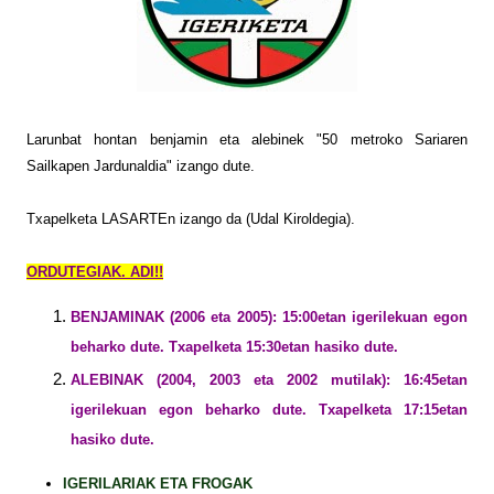
Larunbat hontan benjamin eta alebinek "50 metroko Sariaren
Sailkapen Jardunaldia" izango dute.
Txapelketa LASARTEn izango da (Udal Kiroldegia).
ORDUTEGIAK. ADI!!
BENJAMINAK (2006 eta 2005): 15:00etan igerilekuan egon
beharko dute. Txapelketa 15:30etan hasiko dute.
ALEBINAK (2004, 2003 eta 2002 mutilak): 16:45etan
igerilekuan egon beharko dute. Txapelketa 17:15etan
hasiko dute.
IGERILARIAK ETA FROGAK