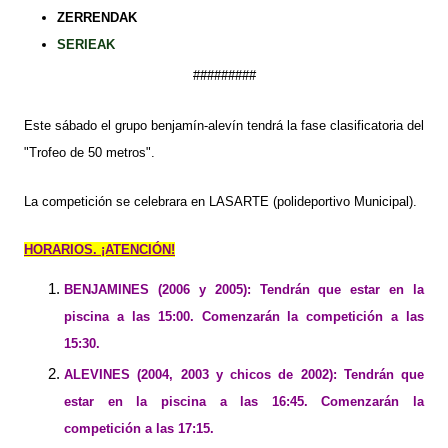
ZERRENDAK
SERIEAK
#########
Este sábado el grupo benjamín-alevín tendrá la fase clasificatoria del
"Trofeo de 50 metros".
La competición se celebrara en LASARTE (polideportivo Municipal).
HORARIOS. ¡ATENCIÓN!
BENJAMINES (2006 y 2005): Tendrán que estar en la
piscina a las 15:00. Comenzarán la competición a las
15:30.
ALEVINES (2004, 2003 y chicos de 2002): Tendrán que
estar en la piscina a las 16:45. Comenzarán la
competición a las 17:15.