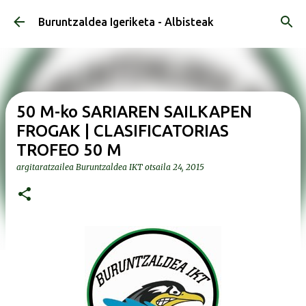
Saltatu eta joan eduki nagusira
Buruntzaldea Igeriketa - Albisteak
50 M-ko SARIAREN SAILKAPEN
FROGAK | CLASIFICATORIAS
TROFEO 50 M
argitaratzailea
Buruntzaldea IKT
otsaila 24, 2015