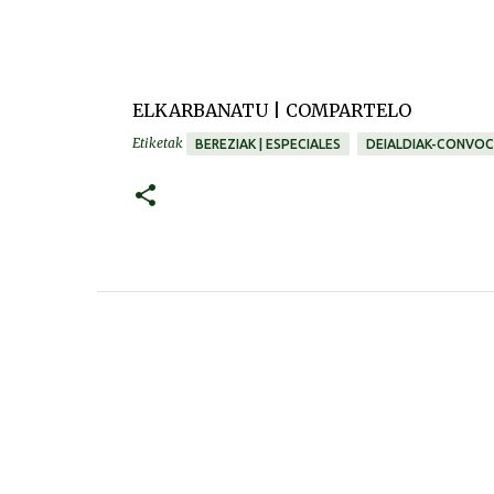
ELKARBANATU | COMPARTELO
Etiketak
BEREZIAK | ESPECIALES
DEIALDIAK-CONVOC