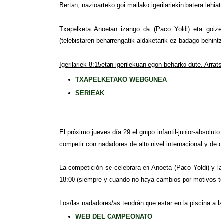
Bertan, nazioarteko goi mailako igerilariekin batera leh
Txapelketa Anoetan izango da (Paco Yoldi) eta goizek
(telebistaren beharrengatik aldaketarik ez badago behint
Igerilariek 8:15etan igerilekuan egon beharko dute. Arrats
TXAPELKETAKO WEBGUNEA
SERIEAK
El próximo jueves día 29 el grupo infantil-junior-absolu
competir con nadadores de alto nivel internacional y de d
La competición se celebrara en Anoeta (Paco Yoldi) y l
18:00 (siempre y cuando no haya cambios por motivos te
Los/las nadadores/as tendrán que estar en la piscina a la
WEB DEL CAMPEONATO