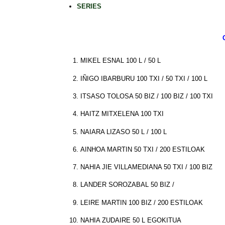
SERIES
MIKEL ESNAL 100 L / 50 L
IÑIGO IBARBURU 100 TXI / 50 TXI / 100 L
ITSASO TOLOSA 50 BIZ / 100 BIZ / 100 TXI
HAITZ MITXELENA 100 TXI
NAIARA LIZASO 50 L / 100 L
AINHOA MARTIN 50 TXI / 200 ESTILOAK
NAHIA JIE VILLAMEDIANA 50 TXI / 100 BIZ
LANDER SOROZABAL 50 BIZ /
LEIRE MARTIN 100 BIZ / 200 ESTILOAK
NAHIA ZUDAIRE 50 L EGOKITUA