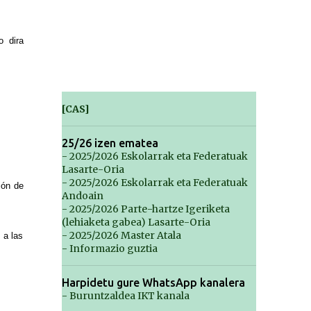
o dira
[CAS]
25/26 izen ematea
- 2025/2026 Eskolarrak eta Federatuak
Lasarte-Oria
- 2025/2026 Eskolarrak eta Federatuak
ión de
Andoain
- 2025/2026 Parte-hartze Igeriketa
(lehiaketa gabea) Lasarte-Oria
- 2025/2026 Master Atala
 a las
- Informazio guztia
Harpidetu gure WhatsApp kanalera
- Buruntzaldea IKT kanala