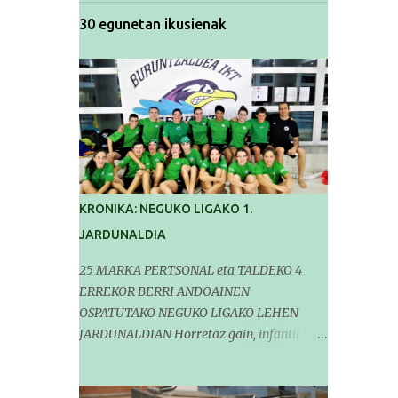
30 egunetan ikusienak
KRONIKA: NEGUKO LIGAKO 1.
JARDUNALDIA
25 MARKA PERTSONAL eta TALDEKO 4
ERREKOR BERRI ANDOAINEN
OSPATUTAKO NEGUKO LIGAKO LEHEN
JARDUNALDIAN Horretaz gain, infantil
mailako Gipuzkoako Txapelketarako 5
sailkapen lortu genituen Pasa den