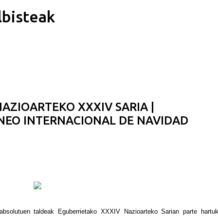
lbisteak
Saltatu eta joan eduki nagusira
NAZIOARTEKO XXXIV SARIA |
NEO INTERNACIONAL DE NAVIDAD
r-absolutuen taldeak Eguberrietako XXXIV Nazioarteko Sarian parte hartu