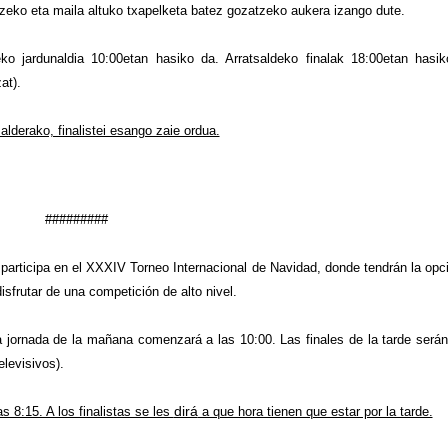
iatzeko eta maila altuko txapelketa batez gozatzeko aukera izango dute.
o jardunaldia 10:00etan hasiko da. Arratsaldeko finalak 18:00etan hasik
zat).
alderako, finalistei esango zaie ordua.
#########
to participa en el XXXIV Torneo Internacional de Navidad, donde tendrán la opc
isfrutar de una competición de alto nivel.
a jornada de la mañana comenzará a las 10:00. Las finales de la tarde serán
levisivos).
s 8:15. A los finalistas se les
dirá
a que hora tienen que estar por la tarde.