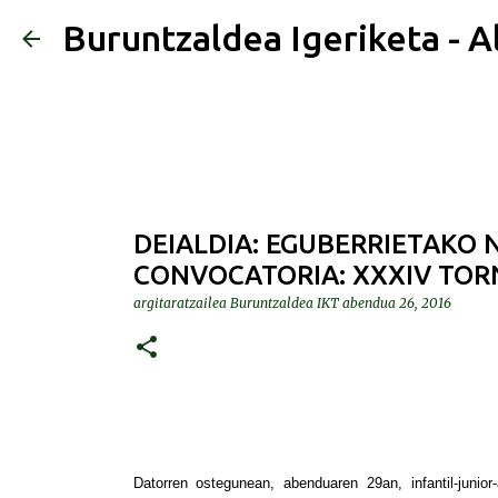
Buruntzaldea Igeriketa - A
DEIALDIA: EGUBERRIETAKO 
CONVOCATORIA: XXXIV TOR
argitaratzailea
Buruntzaldea IKT
abendua 26, 2016
Datorren ostegunean, abenduaren 29an, infantil-junio