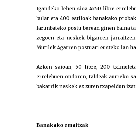
Igandeko lehen sioa 4x50 libre errelebu
bular eta 400 estiloak banakako probak
larunbateko postu berean ginen baina ta
zegoen eta neskek bigarren jarraitzen
Mutilek 4garren postuari eusteko lan ha
Azken saioan, 50 libre, 200 tximelet
errelebuen ondoren, taldeak aurreko sa
bakarrik neskek ez zuten txapeldun izate
Banakako emaitzak