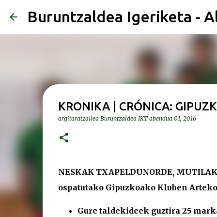
Buruntzaldea Igeriketa - A
KRONIKA | CRÓNICA: GIPU
argitaratzailea
Buruntzaldea IKT
abendua 01, 2016
NESKAK TXAPELDUNORDE, MUTILAK 
ospatutako Gipuzkoako Kluben Artek
Gure taldekideek guztira 25 marka