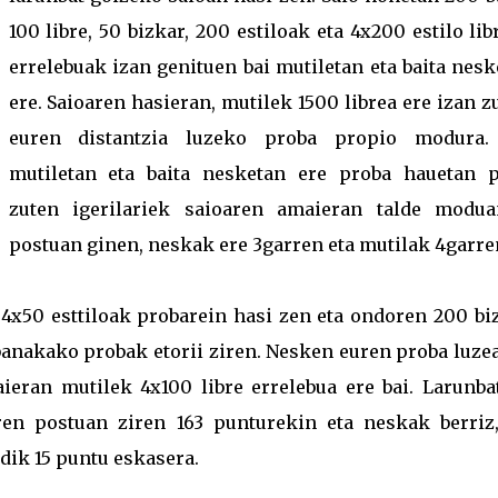
100 libre, 50 bizkar, 200 estiloak eta 4x200 estilo li
errelebuak izan genituen bai mutiletan eta baita nes
ere. Saioaren hasieran, mutilek 1500 librea ere izan z
euren distantzia luzeko proba propio modura.
mutiletan eta baita nesketan ere proba hauetan p
zuten igerilariek saioaren amaieran talde modua
postuan ginen, neskak ere 3garren eta mutilak 4garre
 4x50 esttiloak probarein hasi zen eta ondoren 200 biz
 banakako probak etorii ziren. Nesken euren proba luze
aieran mutilek 4x100 libre errelebua ere bai. Larunba
ren postuan ziren 163 punturekin eta neskak berriz,
ik 15 puntu eskasera.