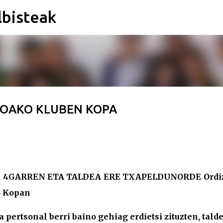
lbisteak
Saltatu eta joan eduki nagusira
ZKOAKO KLUBEN KOPA
4GARREN ETA TALDEA ERE TXAPELDUNORDE Ordi
o Kopan
 pertsonal berri baino gehiag erdietsi zituzten, tald