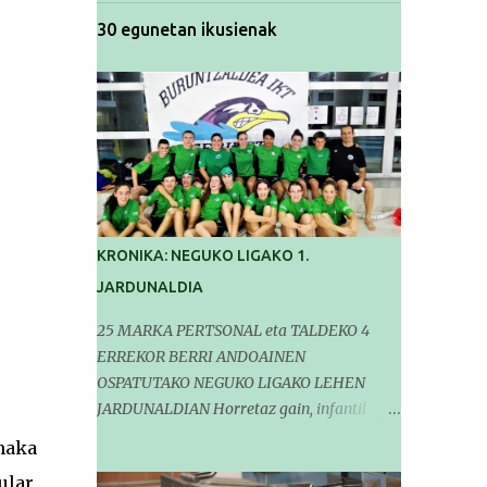
30 egunetan ikusienak
KRONIKA: NEGUKO LIGAKO 1.
JARDUNALDIA
25 MARKA PERTSONAL eta TALDEKO 4
ERREKOR BERRI ANDOAINEN
OSPATUTAKO NEGUKO LIGAKO LEHEN
JARDUNALDIAN Horretaz gain, infantil
mailako Gipuzkoako Txapelketarako 5
naka
sailkapen lortu genituen Pasa den
ular,