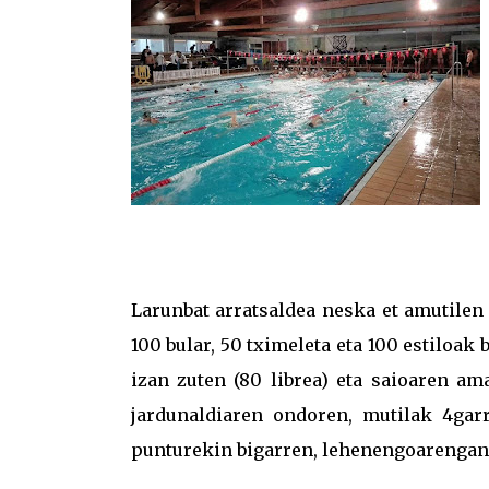
Larunbat arratsaldea neska et amutilen
100 bular, 50 tximeleta eta 100 estiloak
izan zuten (80 librea) eta saioaren am
jardunaldiaren ondoren, mutilak 4gar
punturekin bigarren, lehenengoarengand