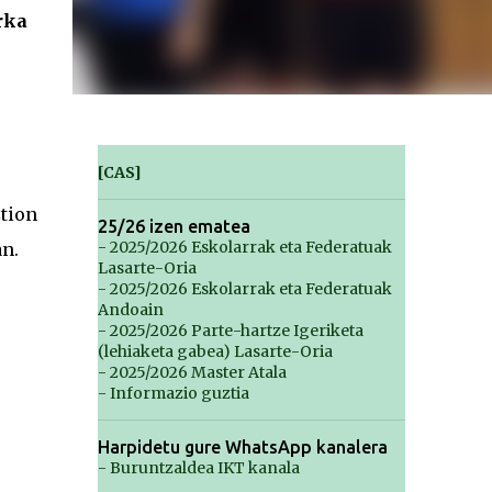
rka
[CAS]
ztion
25/26 izen ematea
- 2025/2026 Eskolarrak eta Federatuak
n.
Lasarte-Oria
- 2025/2026 Eskolarrak eta Federatuak
Andoain
- 2025/2026 Parte-hartze Igeriketa
(lehiaketa gabea) Lasarte-Oria
- 2025/2026 Master Atala
- Informazio guztia
Harpidetu gure WhatsApp kanalera
- Buruntzaldea IKT kanala