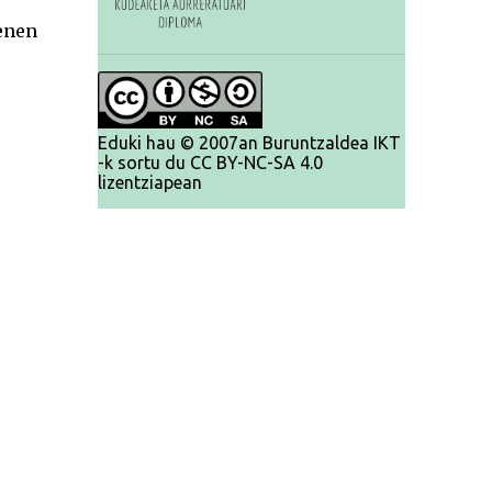
enen
Eduki hau © 2007an Buruntzaldea IKT
-k sortu du CC BY-NC-SA 4.0
lizentziapean