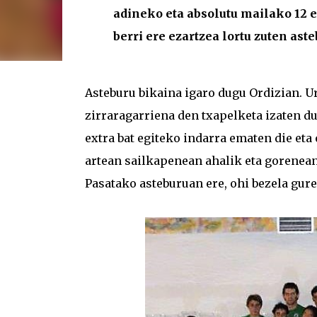
adineko eta absolutu mailako 12 
berri ere ezartzea lortu zuten ast
Asteburu bikaina igaro dugu Ordizian. U
zirraragarriena den txapelketa izaten d
extra bat egiteko indarra ematen die eta 
artean sailkapenean ahalik eta gorenea
Pasatako asteburuan ere, ohi bezela gure