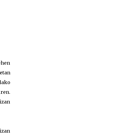
ehen
etan
lako
iren.
izan
izan