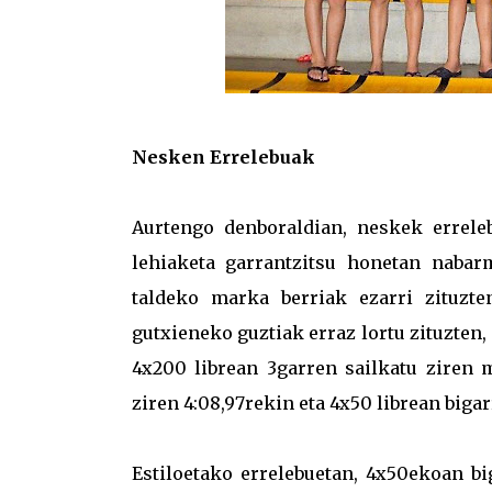
Nesken Errelebuak
Aurtengo denboraldian, neskek errele
lehiaketa garrantzitsu honetan nabar
taldeko marka berriak ezarri zituzt
gutxieneko guztiak erraz lortu zituzten, 
4x200 librean 3garren sailkatu ziren m
ziren 4:08,97rekin eta 4x50 librean bigar
Estiloetako errelebuetan, 4x50ekoan bi