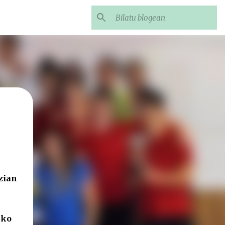
zian
eko