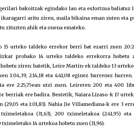
erilari bakoitzak egindako lan eta esfortzua baliatuz 
 ikaragarri aritu ziren, maila bikaina eman zuten eta 
tu zituzten ahik eta onena emateko.
o 15 urteko taldeko errekor berri bat ezarri zuen 20:2
izkar probako 14 urteko taldeko errekorra hobetu 
 hobetu ziren: batetik, Leire Martin-ek taldeko 13 urteko
n 1:04,39, 2:14,18 eta 4:41,08 eginez hurrenez hurren
a ere 2:25,75ean utzi zuen. Leireren 200 eta 400 lib
 berriak ere badira. Bestetik, Naiara Lizaso-k 17 urte
 (29,05 eta 1:01,83). Nahia Jie Villamediana-k ere 3 er
tximeletakoa (31,63), 200 tximeletakoa (2:41,95) eta
50 tximeletako 14 urtekoa hobetu zuen (31,96).