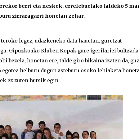
errekor berri eta neskek, errelebuetako taldeko 5 ma
eburu zirraragarri honetan zehar.
rteroko legez, udazkeneko data hauetan, guretzat
ugu. Gipuzkoako Kluben Kopak gure igerilariei bultzada
ohi bezela, honetan ere, talde giro bikaina izaten da, gu
n egotea helburu dugun asteburu osoko lehiaketa honeta
ek ez zuten hutsik egin.