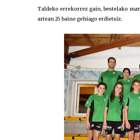
Taldeko errekorrez gain, bestelako mar
artean 25 baino gehiago erdietsiz.