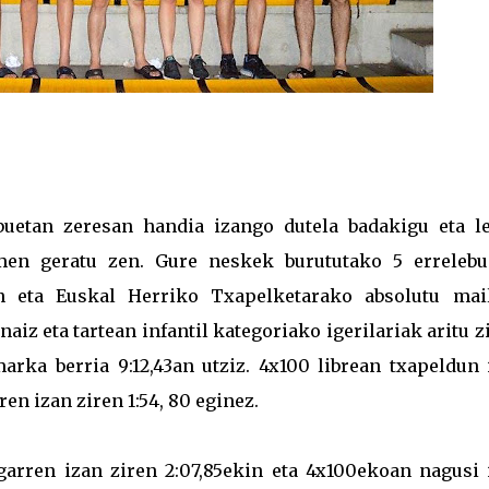
buetan zeresan handia izango dutela badakigu eta l
men geratu zen. Gure neskek burututako 5 errelebu
en eta Euskal Herriko Txapelketarako absolutu mai
naiz eta tartean infantil kategoriako igerilariak aritu z
arka berria 9:12,43an utziz. 4x100 librean txapeldun 
ren izan ziren 1:54, 80 eginez.
garren izan ziren 2:07,85ekin eta 4x100ekoan nagusi 