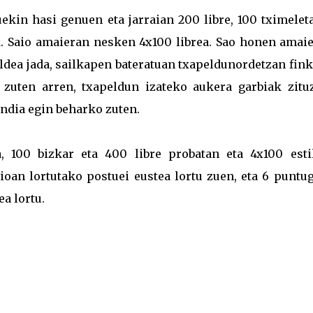
ekin hasi genuen eta jarraian 200 libre, 100 tximelet
. Saio amaieran nesken 4x100 librea. Sao honen amaie
ldea jada, sailkapen bateratuan txapeldunordetzan fin
 zuten arren, txapeldun izateko aukera garbiak zituz
ndia egin beharko zuten.
a, 100 bizkar eta 400 libre probatan eta 4x100 esti
ioan lortutako postuei eustea lortu zuen, eta 6 puntug
a lortu.