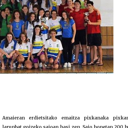
Amaieran erdietsitako emaitza pixkanaka pixka
larunbat goizeko saioan hasi zen. Saio honetan 200 b