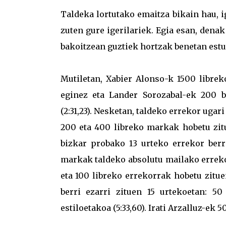
Taldeka lortutako emaitza bikain hau, ig
zuten gure igerilariek. Egia esan, denak
bakoitzean guztiek hortzak benetan estu
Mutiletan, Xabier Alonso-k 1500 librek
eginez eta Lander Sorozabal-ek 200 b
(2:31,23). Nesketan, taldeko errekor ugari
200 eta 400 libreko markak hobetu zitue
bizkar probako 13 urteko errekor berri
markak taldeko absolutu mailako errekor
eta 100 libreko errekorrak hobetu zituen
berri ezarri zituen 15 urtekoetan: 50 
estiloetakoa (5:33,60). Irati Arzalluz-ek 