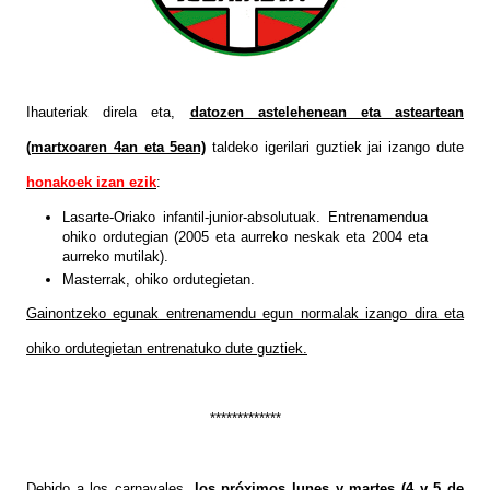
Ihauteriak direla eta,
datozen astelehenean eta asteartean
(martxoaren 4an eta 5ean)
taldeko igerilari guztiek jai izango dute
honakoek izan ezik
:
Lasarte-Oriako infantil-junior-absolutuak. Entrenamendua
ohiko ordutegian (2005 eta aurreko neskak eta 2004 eta
aurreko mutilak).
Masterrak, ohiko ordutegietan.
Gainontzeko egunak entrenamendu egun normalak izango dira eta
ohiko ordutegietan entrenatuko dute guztiek.
*************
Debido a los carnavales,
los próximos lunes y martes (4 y 5 de