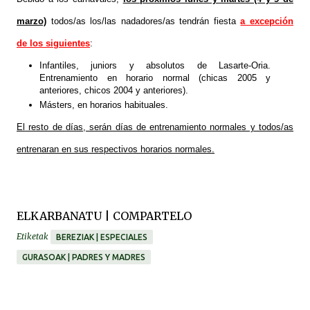
marzo)
todos/as los/las nadadores/as tendrán fiesta
a excepción
de los siguientes
:
Infantiles, juniors y absolutos de Lasarte-Oria.
Entrenamiento en horario normal (chicas 2005 y
anteriores, chicos 2004 y anteriores).
Másters, en horarios habituales.
El resto de días, serán días de entrenamiento normales y todos/as
entrenaran en sus respectivos horarios normales.
ELKARBANATU | COMPARTELO
Etiketak
BEREZIAK | ESPECIALES
GURASOAK | PADRES Y MADRES