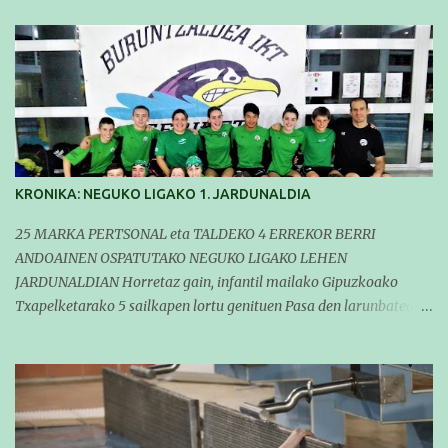
KRONIKA: NEGUKO LIGAKO 1. JARDUNALDIA
25 MARKA PERTSONAL eta TALDEKO 4 ERREKOR BERRI
ANDOAINEN OSPATUTAKO NEGUKO LIGAKO LEHEN
JARDUNALDIAN Horretaz gain, infantil mailako Gipuzkoako
Txapelketarako 5 sailkapen lortu genituen Pasa den larunbatean
taldeko igerilariak Andoaingo Allurralden izan ziren lehian,
denboraldiko eta Neguko Ligako lehen jardunaldian parte
hartzen. Bertan gure taldeko 16 igerilari aritu ziren. Denboraldiari
hasera ona eman zioten gue taldekideek. Ohikoa den bezela, garai
honetan entrenamendua da jardueraren funtsa eta hori alde