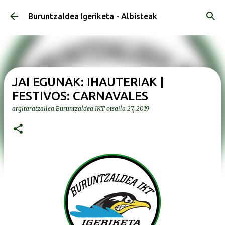
Saltatu eta joan eduki nagusira
Buruntzaldea Igeriketa - Albisteak
JAI EGUNAK: IHAUTERIAK |
FESTIVOS: CARNAVALES
argitaratzailea
Buruntzaldea IKT
otsaila 27, 2019