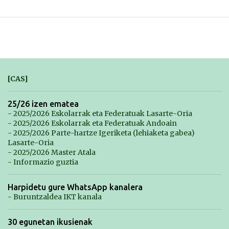
[CAS]
25/26 izen ematea
- 2025/2026 Eskolarrak eta Federatuak Lasarte-Oria
- 2025/2026 Eskolarrak eta Federatuak Andoain
- 2025/2026 Parte-hartze Igeriketa (lehiaketa gabea)
Lasarte-Oria
- 2025/2026 Master Atala
- Informazio guztia
Harpidetu gure WhatsApp kanalera
- Buruntzaldea IKT kanala
30 egunetan ikusienak