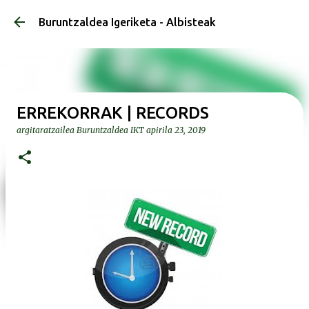
Saltatu eta joan eduki nagusira
Buruntzaldea Igeriketa - Albisteak
ERREKORRAK | RECORDS
argitaratzailea
Buruntzaldea IKT
apirila 23, 2019