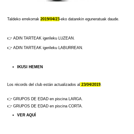
Taldeko errekorrak
2019/04/23
-eko datarekin eguneratuak daude.
👉
ADIN TARTEAK
igerileku LUZEAN.
👉
ADIN TARTEAK
igerileku LABURREAN.
IKUSI HEMEN
Los
récords
del club están actualizados al
23/04/2019
.
👉
GRUPOS DE EDAD en piscina LARGA.
👉
GRUPOS DE EDAD en piscina CORTA.
VER
AQUÍ