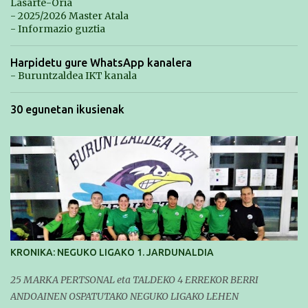
Lasarte-Oria
- 2025/2026 Master Atala
- Informazio guztia
Harpidetu gure WhatsApp kanalera
- Buruntzaldea IKT kanala
30 egunetan ikusienak
KRONIKA: NEGUKO LIGAKO 1. JARDUNALDIA
25 MARKA PERTSONAL eta TALDEKO 4 ERREKOR BERRI
ANDOAINEN OSPATUTAKO NEGUKO LIGAKO LEHEN