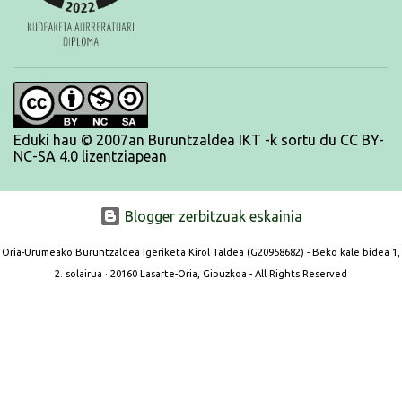
Eduki hau © 2007an Buruntzaldea IKT -k sortu du CC BY-
NC-SA 4.0 lizentziapean
Blogger zerbitzuak eskainia
Oria-Urumeako Buruntzaldea Igeriketa Kirol Taldea (G20958682) - Beko kale bidea 1,
2. solairua · 20160 Lasarte-Oria, Gipuzkoa - All Rights Reserved