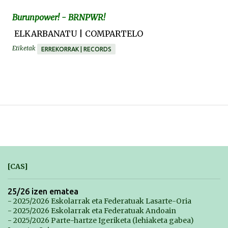
Burunpower! - BRNPWR!
ELKARBANATU | COMPARTELO
Etiketak
ERREKORRAK | RECORDS
[CAS]
25/26 izen ematea
- 2025/2026 Eskolarrak eta Federatuak Lasarte-Oria
- 2025/2026 Eskolarrak eta Federatuak Andoain
- 2025/2026 Parte-hartze Igeriketa (lehiaketa gabea)