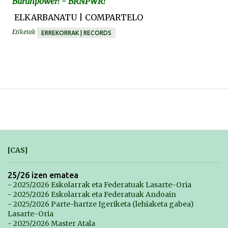
Burunpower! - BRNPWR!
ELKARBANATU | COMPARTELO
Etiketak
ERREKORRAK | RECORDS
[CAS]
25/26 izen ematea
- 2025/2026 Eskolarrak eta Federatuak Lasarte-Oria
- 2025/2026 Eskolarrak eta Federatuak Andoain
- 2025/2026 Parte-hartze Igeriketa (lehiaketa gabea)
Lasarte-Oria
- 2025/2026 Master Atala