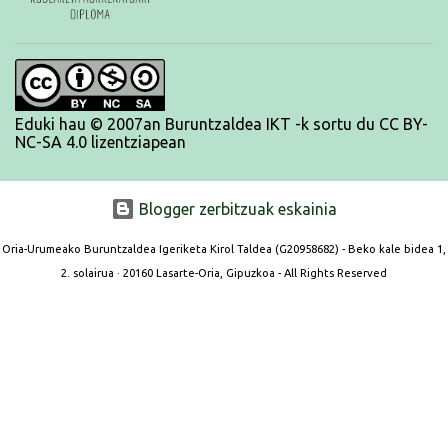
Eduki hau © 2007an Buruntzaldea IKT -k sortu du CC BY-
NC-SA 4.0 lizentziapean
Blogger zerbitzuak eskainia
Oria-Urumeako Buruntzaldea Igeriketa Kirol Taldea (G20958682) - Beko kale bidea 1,
2. solairua · 20160 Lasarte-Oria, Gipuzkoa - All Rights Reserved