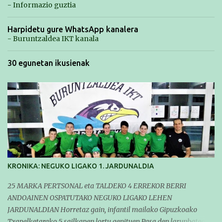
- Informazio guztia
Harpidetu gure WhatsApp kanalera
- Buruntzaldea IKT kanala
30 egunetan ikusienak
KRONIKA: NEGUKO LIGAKO 1. JARDUNALDIA
25 MARKA PERTSONAL eta TALDEKO 4 ERREKOR BERRI
ANDOAINEN OSPATUTAKO NEGUKO LIGAKO LEHEN
JARDUNALDIAN Horretaz gain, infantil mailako Gipuzkoako
Txapelketarako 5 sailkapen lortu genituen Pasa den larunbatean