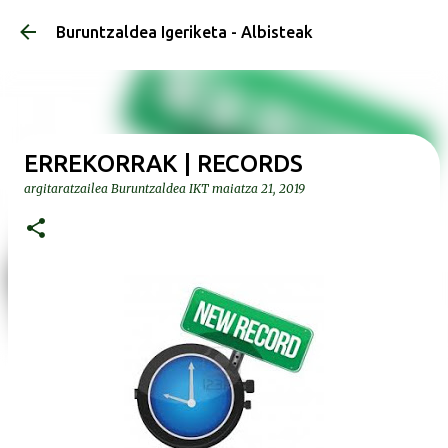
Saltatu eta joan eduki nagusira
Buruntzaldea Igeriketa - Albisteak
ERREKORRAK | RECORDS
argitaratzailea
Buruntzaldea IKT
maiatza 21, 2019