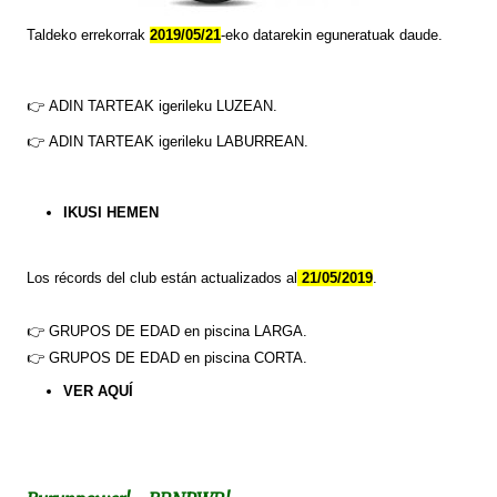
Taldeko errekorrak
2019/05/21
-eko datarekin eguneratuak daude.
👉
ADIN TARTEAK
igerileku LUZEAN.
👉
ADIN TARTEAK
igerileku LABURREAN.
IKUSI HEMEN
Los
récords
del club están actualizados al
21/05/2019
.
👉
GRUPOS DE EDAD en piscina LARGA.
👉
GRUPOS DE EDAD en piscina CORTA.
VER
AQUÍ