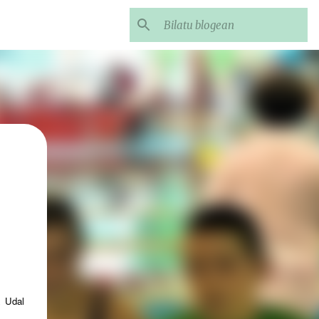
a Udal