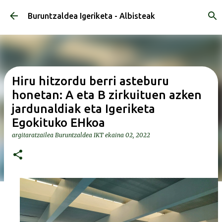
Saltatu eta joan eduki nagusira
Buruntzaldea Igeriketa - Albisteak
Hiru hitzordu berri asteburu
honetan: A eta B zirkuituen azken
jardunaldiak eta Igeriketa
Egokituko EHkoa
argitaratzailea
Buruntzaldea IKT
ekaina 02, 2022