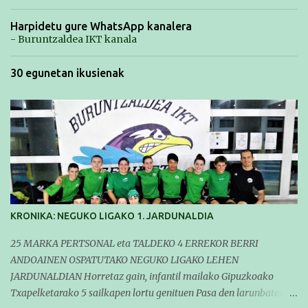
Harpidetu gure WhatsApp kanalera
- Buruntzaldea IKT kanala
30 egunetan ikusienak
KRONIKA: NEGUKO LIGAKO 1. JARDUNALDIA
25 MARKA PERTSONAL eta TALDEKO 4 ERREKOR BERRI
ANDOAINEN OSPATUTAKO NEGUKO LIGAKO LEHEN
JARDUNALDIAN Horretaz gain, infantil mailako Gipuzkoako
Txapelketarako 5 sailkapen lortu genituen Pasa den larunbatean