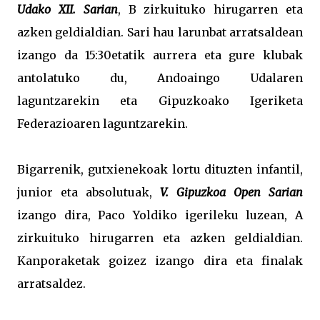
Udako XII. Sarian
, B zirkuituko hirugarren eta
azken geldialdian. Sari hau larunbat arratsaldean
izango da 15:30etatik aurrera eta gure klubak
antolatuko du, Andoaingo Udalaren
laguntzarekin eta Gipuzkoako Igeriketa
Federazioaren laguntzarekin.
Bigarrenik, gutxienekoak lortu dituzten infantil,
junior eta absolutuak,
V. Gipuzkoa Open Sarian
izango dira, Paco Yoldiko igerileku luzean, A
zirkuituko hirugarren eta azken geldialdian.
Kanporaketak goizez izango dira eta finalak
arratsaldez.