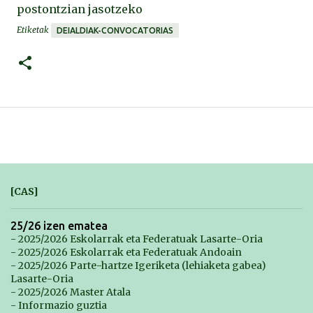
postontzian jasotzeko
Etiketak
DEIALDIAK-CONVOCATORIAS
[CAS]
25/26 izen ematea
- 2025/2026 Eskolarrak eta Federatuak Lasarte-Oria
- 2025/2026 Eskolarrak eta Federatuak Andoain
- 2025/2026 Parte-hartze Igeriketa (lehiaketa gabea)
Lasarte-Oria
- 2025/2026 Master Atala
- Informazio guztia