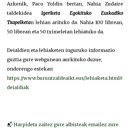
Azkenik, Paco Yoldin bertan, Nahia Zudaire
taldekidea
Igeriketa Egokituko Euskadiko
Txapelketa
n lehian arituko da. Nahia 100 librean,
50 librean eta 50 tximeletan lehiatuko da.
Deialdien eta lehiaketen inguruko informazio
guztia gure webgunean aurkituko duzue,
ondorengo estekan:
https://www.buruntzaldeaikt.eus/lehiaketa.html#
deialdiak
📬
Harpidetu zaitez gure albisteak emailez zure