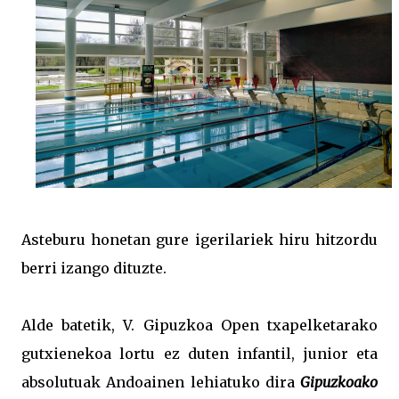
Asteburu honetan gure igerilariek hiru hitzordu
berri izango dituzte.
Alde batetik, V. Gipuzkoa Open txapelketarako
gutxienekoa lortu ez duten infantil, junior eta
absolutuak Andoainen lehiatuko dira
Gipuzkoako