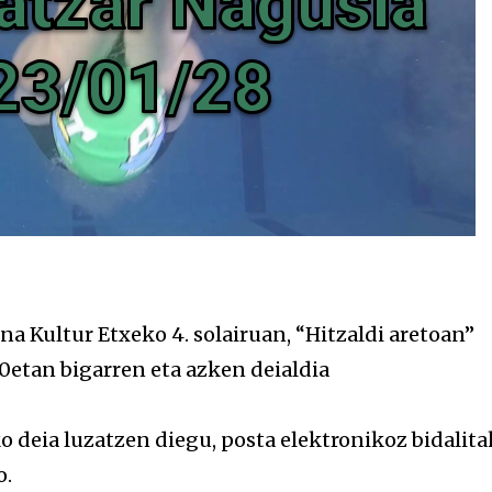
 Kultur Etxeko 4. solairuan, “Hitzaldi aretoan”
30etan bigarren eta azken deialdia
o deia luzatzen diegu, posta elektronikoz bidalit
o.