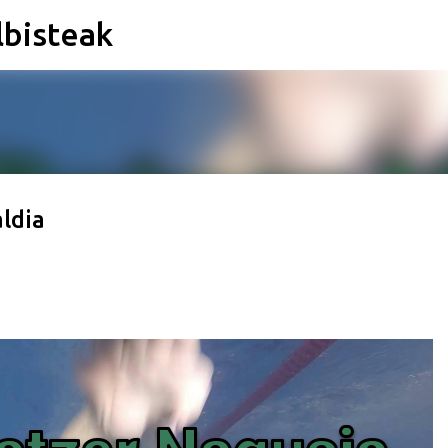
lbisteak
Saltatu eta joan eduki nagusira
ldia