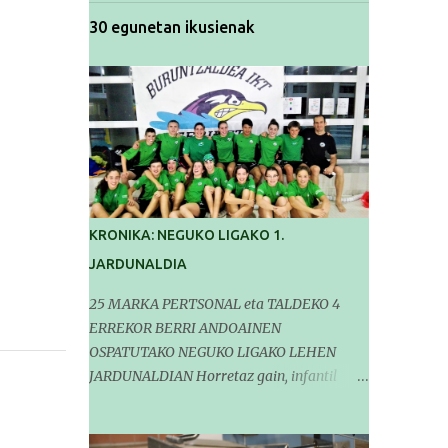
30 egunetan ikusienak
KRONIKA: NEGUKO LIGAKO 1.
JARDUNALDIA
25 MARKA PERTSONAL eta TALDEKO 4
ERREKOR BERRI ANDOAINEN
OSPATUTAKO NEGUKO LIGAKO LEHEN
JARDUNALDIAN Horretaz gain, infantil
mailako Gipuzkoako Txapelketarako 5
sailkapen lortu genituen Pasa den