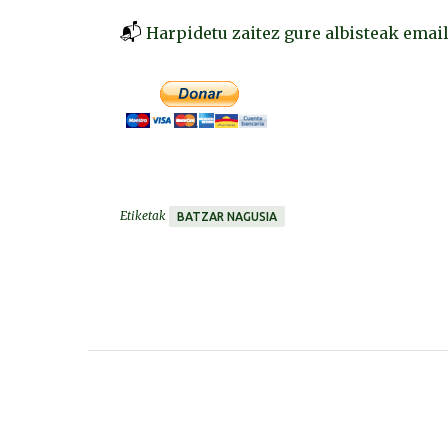
📬
Harpidetu zaitez gure albisteak emai
Etiketak
BATZAR NAGUSIA