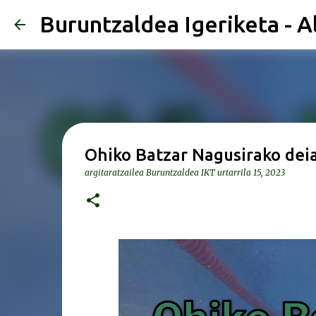
Buruntzaldea Igeriketa - A
Ohiko Batzar Nagusirako deia
argitaratzailea
Buruntzaldea IKT
urtarrila 15, 2023