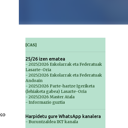
[CAS]
25/26 izen ematea
- 2025/2026 Eskolarrak eta Federatuak
Lasarte-Oria
- 2025/2026 Eskolarrak eta Federatuak
Andoain
- 2025/2026 Parte-hartze Igeriketa
(lehiaketa gabea) Lasarte-Oria
- 2025/2026 Master Atala
- Informazio guztia
ako
Harpidetu gure WhatsApp kanalera
- Buruntzaldea IKT kanala