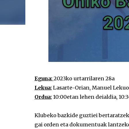
Eguna:
2023ko urtarrilaren 28a
Lekua:
Lasarte-Orian, Manuel Lekuona
Ordua:
10:00etan lehen deialdia, 10:
Klubeko bazkide guztiei bertaratzek
gai orden eta dokumentuak lantzek