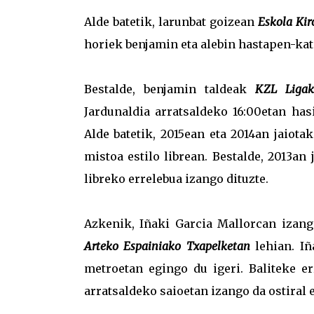
Alde batetik, larunbat goizean
Eskola Kir
horiek benjamin eta alebin hastapen-kat
Bestalde, benjamin taldeak
KZL Ligak
Jardunaldia arratsaldeko 16:00etan has
Alde batetik, 2015ean eta 2014an jaiot
mistoa estilo librean. Bestalde, 2013an
libreko errelebua izango dituzte.
Azkenik, Iñaki Garcia Mallorcan izang
Arteko Espainiako Txapelketan
lehian. Iñ
metroetan egingo du igeri. Baliteke er
arratsaldeko saioetan izango da ostiral 