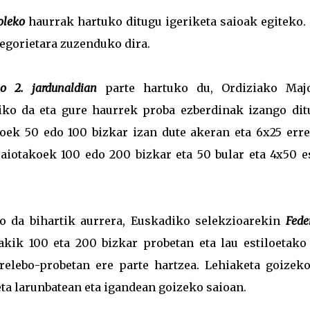
oleko
haurrak hartuko ditugu igeriketa saioak egiteko. 
egorietara zuzenduko dira.
o 2. jardunaldian
parte hartuko du, Ordiziako Majo
iko da eta gure haurrek proba ezberdinak izango ditu
akoek 50 edo 100 bizkar izan dute akeran eta 6x25 erre
 jaiotakoek 100 edo 200 bizkar eta 50 bular eta 4x50 e
o da bihartik aurrera, Euskadiko selekzioarekin
Fede
akik 100 eta 200 bizkar probetan eta lau estiloetako
relebo-probetan ere parte hartzea. Lehiaketa goizeko
eta larunbatean eta igandean goizeko saioan.