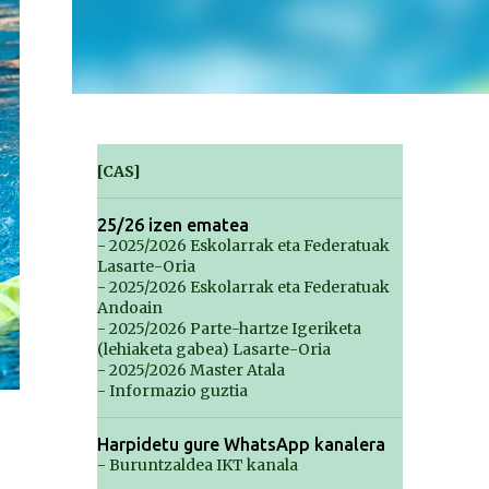
[CAS]
25/26 izen ematea
- 2025/2026 Eskolarrak eta Federatuak
Lasarte-Oria
- 2025/2026 Eskolarrak eta Federatuak
Andoain
- 2025/2026 Parte-hartze Igeriketa
(lehiaketa gabea) Lasarte-Oria
- 2025/2026 Master Atala
- Informazio guztia
Harpidetu gure WhatsApp kanalera
- Buruntzaldea IKT kanala