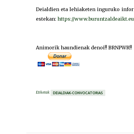
Deialdien eta lehiaketen inguruko inf
estekan:
https://www.buruntzaldeaikt.eu
Animorik haundienak denoi!! BRNPWR!!
Etiketak
DEIALDIAK-CONVOCATORIAS