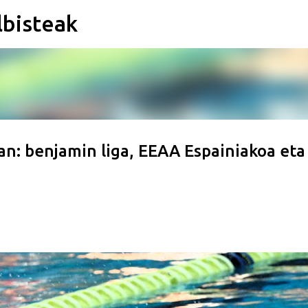
lbisteak
Saltatu eta joan eduki nagusira
an: benjamin liga, EEAA Espainiakoa eta