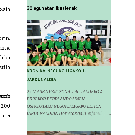
30 egunetan ikusienak
Saio
rin.
zte.
lebu
stilo
KRONIKA: NEGUKO LIGAKO 1.
JARDUNALDIA
25 MARKA PERTSONAL eta TALDEKO 4
razio
ERREKOR BERRI ANDOAINEN
 200
OSPATUTAKO NEGUKO LIGAKO LEHEN
JARDUNALDIAN Horretaz gain, infantil
 eta
mailako Gipuzkoako Txapelketarako 5
sailkapen lortu genituen Pasa den