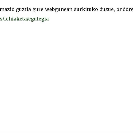
ormazio guztia gure webgunean aurkituko duzue, ondor
s/lehiaketa/egutegia