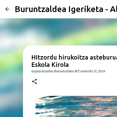
Buruntzaldea Igeriketa - A
HItzordu hirukoitza asteburu
Eskola Kirola
argitaratzailea
Buruntzaldea IKT
urtarrila 17, 2024