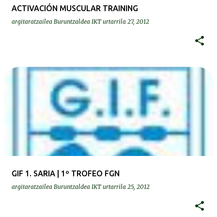
ACTIVACIÓN MUSCULAR TRAINING
argitaratzailea
Buruntzaldea IKT
urtarrila 27, 2012
GIF 1. SARIA | 1º TROFEO FGN
argitaratzailea
Buruntzaldea IKT
urtarrila 25, 2012