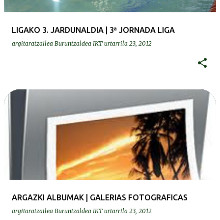
LIGAKO 3. JARDUNALDIA | 3ª JORNADA LIGA
argitaratzailea
Buruntzaldea IKT
urtarrila 23, 2012
ARGAZKI ALBUMAK | GALERIAS FOTOGRAFICAS
argitaratzailea
Buruntzaldea IKT
urtarrila 23, 2012