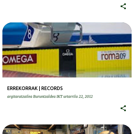
ERREKORRAK | RECORDS
argitaratzailea
Buruntzaldea IKT
urtarrila 22, 2012