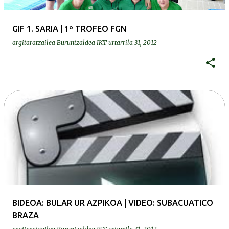
GIF 1. SARIA | 1º TROFEO FGN
argitaratzailea
Buruntzaldea IKT
urtarrila 31, 2012
BIDEOA: BULAR UR AZPIKOA | VIDEO: SUBACUATICO
BRAZA