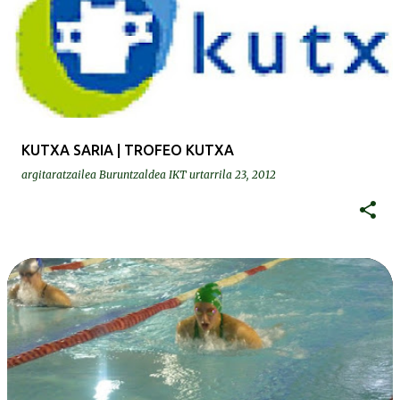
KUTXA SARIA | TROFEO KUTXA
argitaratzailea
Buruntzaldea IKT
urtarrila 23, 2012