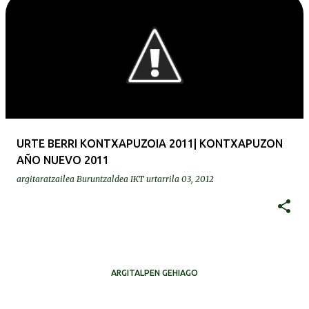
URTE BERRI KONTXAPUZOIA 2011| KONTXAPUZON
AÑO NUEVO 2011
argitaratzailea
Buruntzaldea IKT
urtarrila 03, 2012
ARGITALPEN GEHIAGO