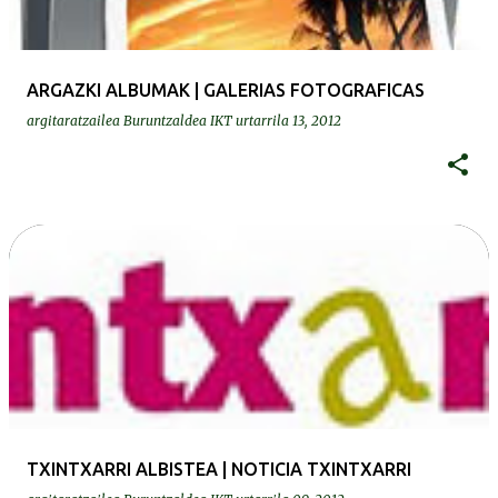
ARGAZKI ALBUMAK | GALERIAS FOTOGRAFICAS
argitaratzailea
Buruntzaldea IKT
urtarrila 13, 2012
TXINTXARRI ALBISTEA | NOTICIA TXINTXARRI