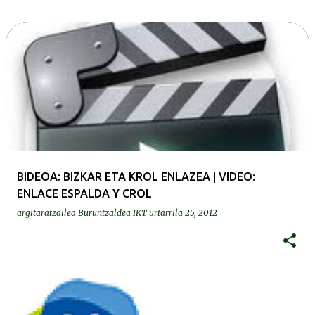
BIDEOA: BIZKAR ETA KROL ENLAZEA | VIDEO:
ENLACE ESPALDA Y CROL
argitaratzailea
Buruntzaldea IKT
urtarrila 25, 2012