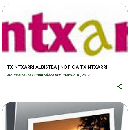
TXINTXARRI ALBISTEA | NOTICIA TXINTXARRI
argitaratzailea
Buruntzaldea IKT
urtarrila 30, 2012