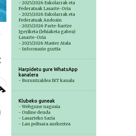
- 2025/2026 Eskolarrak eta
Federatuak Lasarte-Oria
- 2025/2026 Eskolarrak eta
Federatuak Andoain
- 2025/2026 Parte-hartze
Igeriketa (lehiaketa gabea)
A
Lasarte-Oria
- 2025/2026 Master Atala
- Informazio guztia
Harpidetu gure WhatsApp
kanalera
- Buruntzaldea IKT kanala
Klubeko guneak
- Webgune nagusia
- Online denda
- Lasarteko Saria
- Lan poltsara aurkeztea