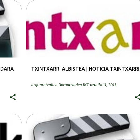
PRENTSA | PRENSA
UDARA
TXINTXARRI ALBISTEA | NOTICIA TXINTXARRI
argitaratzailea
Buruntzaldea IKT
uztaila 11, 2011
BIDEOAK | VIDEOS