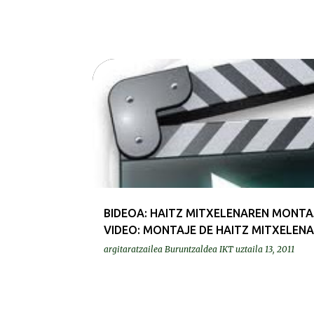
BIDEOAK | VIDEOS
BIDEOA: HAITZ MITXELENAREN MONTAJ
VIDEO: MONTAJE DE HAITZ MITXELENA
argitaratzailea
Buruntzaldea IKT
uztaila 13, 2011