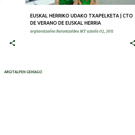
EUSKAL HERRIKO UDAKO TXAPELKETA | CTO
DE VERANO DE EUSKAL HERRIA
argitaratzailea
Buruntzaldea IKT
uztaila 02, 2011
ARGITALPEN GEHIAGO