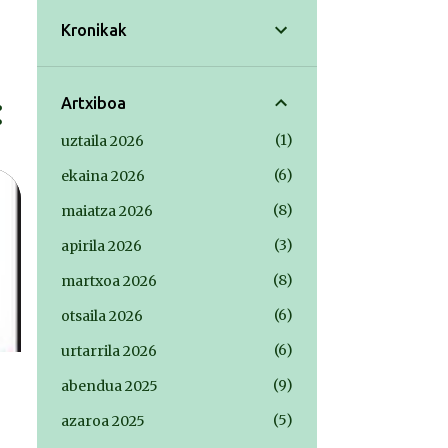
Kronikak
Artxiboa
1
uztaila 2026
6
ekaina 2026
8
maiatza 2026
3
apirila 2026
8
martxoa 2026
6
otsaila 2026
6
urtarrila 2026
9
abendua 2025
5
azaroa 2025