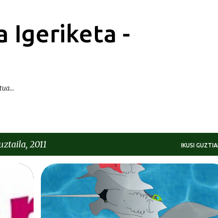
Saltatu eta joan eduki nagusira
 Igeriketa -
ua...
ztaila, 2011
IKUSI GUZTIA