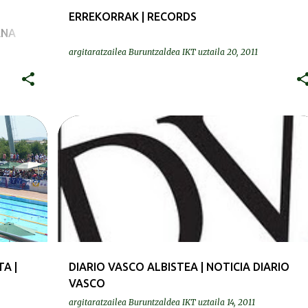
ERREKORRAK | RECORDS
ENA
argitaratzailea
Buruntzaldea IKT
uztaila 20, 2011
PRENTSA | PRENSA
A |
DIARIO VASCO ALBISTEA | NOTICIA DIARIO
VASCO
argitaratzailea
Buruntzaldea IKT
uztaila 14, 2011