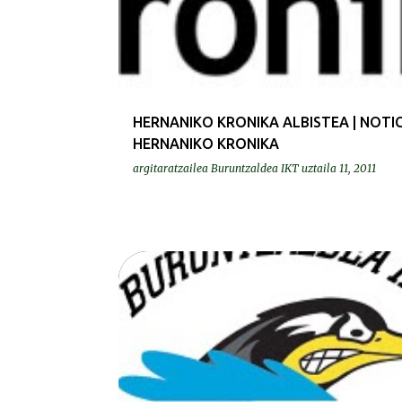
HERNANIKO KRONIKA ALBISTEA | NOTIC
HERNANIKO KRONIKA
argitaratzailea
Buruntzaldea IKT
uztaila 11, 2011
ERREKORRAK | RECORDS