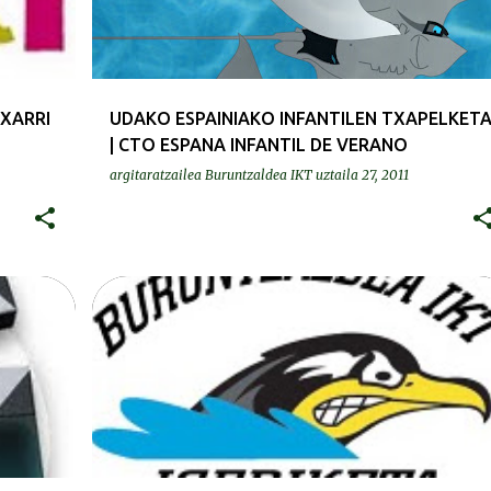
TXARRI
UDAKO ESPAINIAKO INFANTILEN TXAPELKET
| CTO ESPANA INFANTIL DE VERANO
argitaratzailea
Buruntzaldea IKT
uztaila 27, 2011
ERREKORRAK | RECORDS