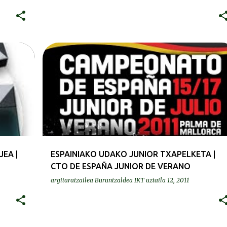
EA |
ESPAINIAKO UDAKO JUNIOR TXAPELKETA |
CTO DE ESPAÑA JUNIOR DE VERANO
argitaratzailea
Buruntzaldea IKT
uztaila 12, 2011