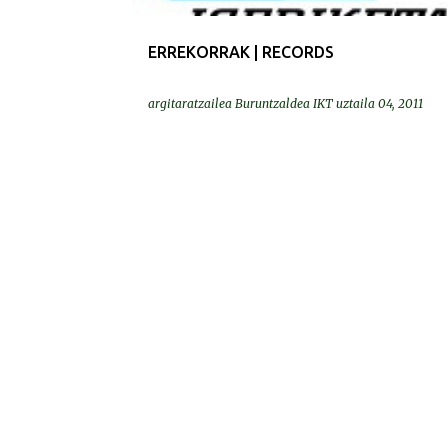
ERREKORRAK | RECORDS
argitaratzailea
Buruntzaldea IKT
uztaila 04, 2011