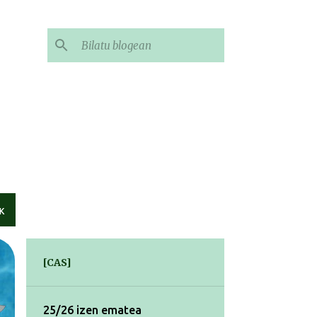
K
[CAS]
25/26 izen ematea