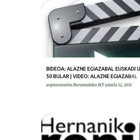
BIDEOAK | VIDEOS
BIDEOA: ALAZNE EGIAZABAL EUSKADI 
50 BULAR | VIDEO: ALAZNE EGIAZABAL
EUSKADI VERANO 50 BRAZA
argitaratzailea
Buruntzaldea IKT
uztaila 12, 2011
PRENTSA | PRENSA