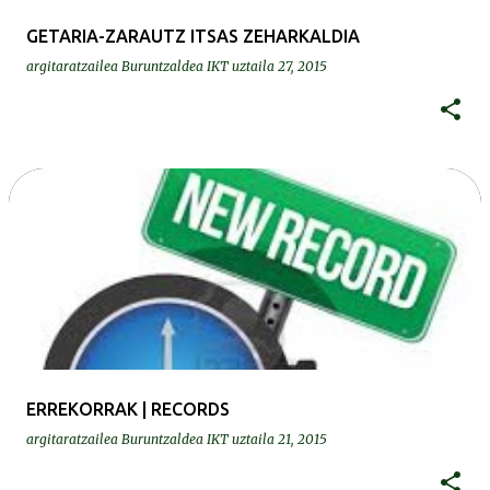
GETARIA-ZARAUTZ ITSAS ZEHARKALDIA
argitaratzailea
Buruntzaldea IKT
uztaila 27, 2015
ERREKORRAK | RECORDS
argitaratzailea
Buruntzaldea IKT
uztaila 21, 2015