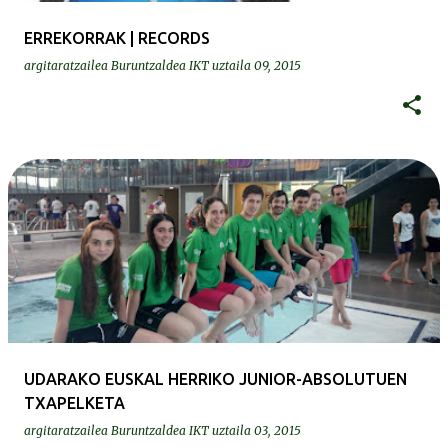
ERREKORRAK | RECORDS
argitaratzailea
Buruntzaldea IKT
uztaila 09, 2015
UDARAKO EUSKAL HERRIKO JUNIOR-ABSOLUTUEN
TXAPELKETA
argitaratzailea
Buruntzaldea IKT
uztaila 03, 2015