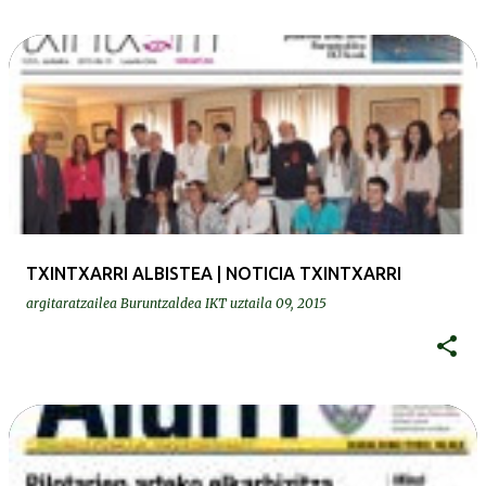
TXINTXARRI ALBISTEA | NOTICIA TXINTXARRI
argitaratzailea
Buruntzaldea IKT
uztaila 09, 2015