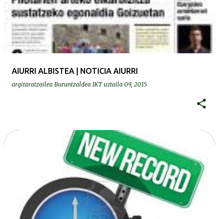
AIURRI ALBISTEA | NOTICIA AIURRI
argitaratzailea
Buruntzaldea IKT
uztaila 09, 2015