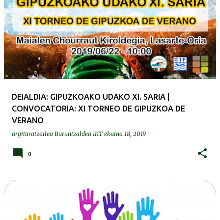
DEIALDIA: GIPUZKOAKO UDAKO XI. SARIA |
CONVOCATORIA: XI TORNEO DE GIPUZKOA DE
VERANO
argitaratzailea
Buruntzaldea IKT
ekaina 18, 2019
0