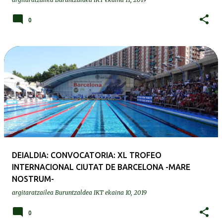
0
DEIALDIA: CONVOCATORIA: XL TROFEO
INTERNACIONAL CIUTAT DE BARCELONA -MARE
NOSTRUM-
argitaratzailea
Buruntzaldea IKT
ekaina 10, 2019
0