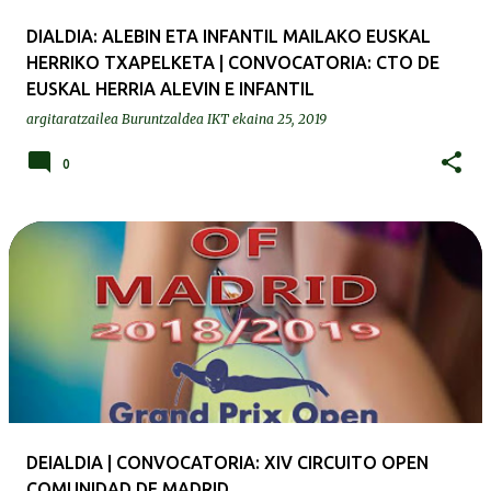
DIALDIA: ALEBIN ETA INFANTIL MAILAKO EUSKAL
HERRIKO TXAPELKETA | CONVOCATORIA: CTO DE
EUSKAL HERRIA ALEVIN E INFANTIL
argitaratzailea
Buruntzaldea IKT
ekaina 25, 2019
0
DEIALDIA | CONVOCATORIA: XIV CIRCUITO OPEN
COMUNIDAD DE MADRID