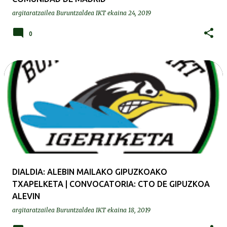
argitaratzailea
Buruntzaldea IKT
ekaina 24, 2019
0
DIALDIA: ALEBIN MAILAKO GIPUZKOAKO
TXAPELKETA | CONVOCATORIA: CTO DE GIPUZKOA
ALEVIN
argitaratzailea
Buruntzaldea IKT
ekaina 18, 2019