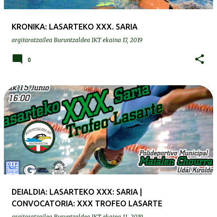
KRONIKA: LASARTEKO XXX. SARIA
argitaratzailea
Buruntzaldea IKT
ekaina 17, 2019
0
DEIALDIA: LASARTEKO XXX: SARIA |
CONVOCATORIA: XXX TROFEO LASARTE
argitaratzailea
Buruntzaldea IKT
ekaina 11, 2019