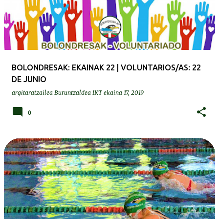
BOLONDRESAK: EKAINAK 22 | VOLUNTARIOS/AS: 22
DE JUNIO
argitaratzailea
Buruntzaldea IKT
ekaina 17, 2019
0