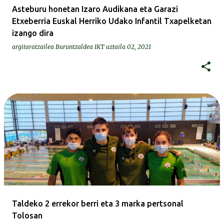
Asteburu honetan Izaro Audikana eta Garazi
Etxeberria Euskal Herriko Udako Infantil Txapelketan
izango dira
argitaratzailea
Buruntzaldea IKT
uztaila 02, 2021
Taldeko 2 errekor berri eta 3 marka pertsonal
Tolosan