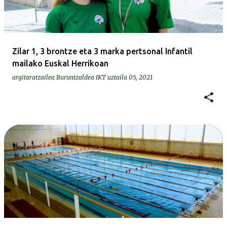
Zilar 1, 3 brontze eta 3 marka pertsonal Infantil
mailako Euskal Herrikoan
argitaratzailea
Buruntzaldea IKT
uztaila 05, 2021