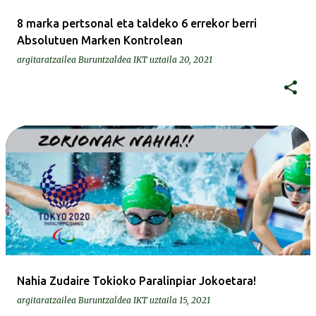
8 marka pertsonal eta taldeko 6 errekor berri
Absolutuen Marken Kontrolean
argitaratzailea
Buruntzaldea IKT
uztaila 20, 2021
Nahia Zudaire Tokioko Paralinpiar Jokoetara!
argitaratzailea
Buruntzaldea IKT
uztaila 15, 2021