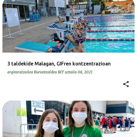
3 taldekide Malagan, GIFren kontzentrazioan
argitaratzailea
Buruntzaldea IKT
uztaila 08, 2021