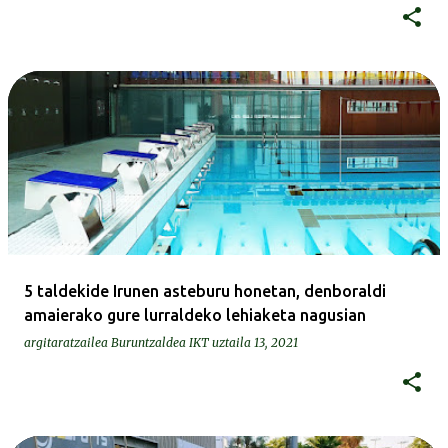
5 taldekide Irunen asteburu honetan, denboraldi
amaierako gure lurraldeko lehiaketa nagusian
argitaratzailea
Buruntzaldea IKT
uztaila 13, 2021