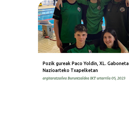
KRONIKAK-CRÓNICAS
Pozik gureak Paco Yoldin, XL. Gabonet
Nazioarteko Txapelketan
argitaratzailea
Buruntzaldea IKT
urtarrila 05, 2023