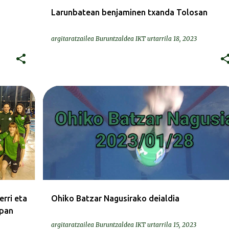
Larunbatean benjaminen txanda Tolosan
argitaratzailea
Buruntzaldea IKT
urtarrila 18, 2023
BATZAR NAGUSIA
rri eta
Ohiko Batzar Nagusirako deialdia
opan
argitaratzailea
Buruntzaldea IKT
urtarrila 15, 2023