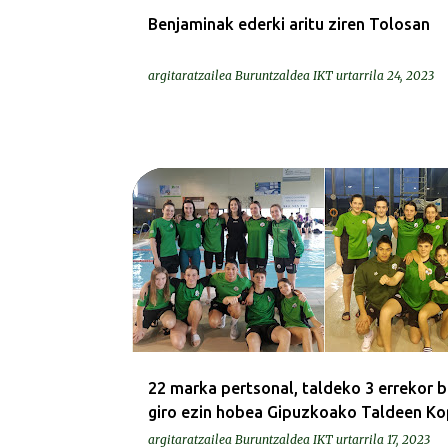
Benjaminak ederki aritu ziren Tolosan
argitaratzailea
Buruntzaldea IKT
urtarrila 24, 2023
KRONIKAK-CRÓNICAS
22 marka pertsonal, taldeko 3 errekor be
giro ezin hobea Gipuzkoako Taldeen K
argitaratzailea
Buruntzaldea IKT
urtarrila 17, 2023