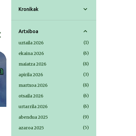
Kronikak
Artxiboa
1
uztaila 2026
6
ekaina 2026
8
maiatza 2026
3
apirila 2026
8
martxoa 2026
6
otsaila 2026
6
urtarrila 2026
9
abendua 2025
5
azaroa 2025