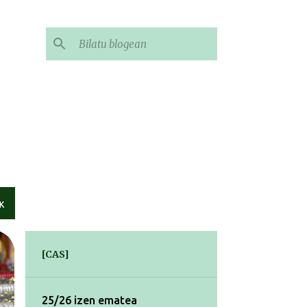
K
[CAS]
25/26 izen ematea