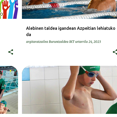
Alebinen taldea igandean Azpeitian lehiatuko
da
argitaratzailea
Buruntzaldea IKT
urtarrila 24, 2023
DEIALDIAK-CONVOCATORIAS