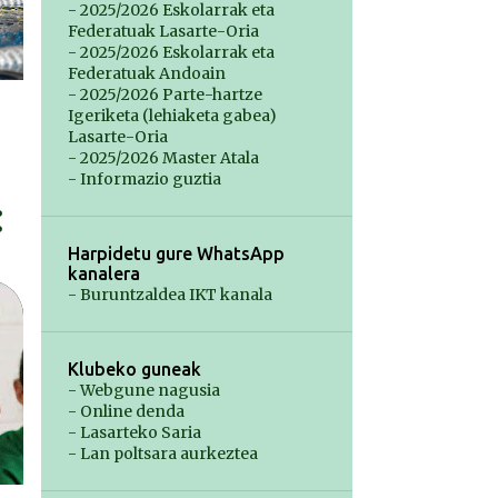
- 2025/2026 Eskolarrak eta
Federatuak Lasarte-Oria
- 2025/2026 Eskolarrak eta
Federatuak Andoain
- 2025/2026 Parte-hartze
Igeriketa (lehiaketa gabea)
Lasarte-Oria
- 2025/2026 Master Atala
- Informazio guztia
Harpidetu gure WhatsApp
kanalera
- Buruntzaldea IKT kanala
Klubeko guneak
- Webgune nagusia
- Online denda
- Lasarteko Saria
- Lan poltsara aurkeztea