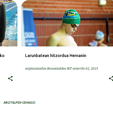
DEIALDIAK-CONVOCATORIAS
ako
Larunbatean hitzordua Hernanin
argitaratzailea
Buruntzaldea IKT
urtarrila 02, 2023
ARGITALPEN GEHIAGO