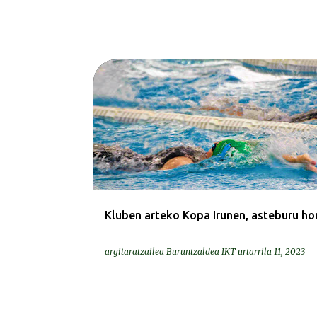
DEIALDIAK-CONVOCATORIAS
Kluben arteko Kopa Irunen, asteburu ho
argitaratzailea
Buruntzaldea IKT
urtarrila 11, 2023