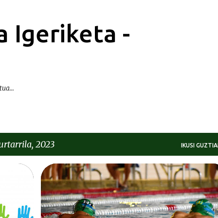
Saltatu eta joan eduki nagusira
 Igeriketa -
ua...
rtarrila, 2023
IKUSI GUZTIA
DEIALDIAK-CONVOCATORIAS