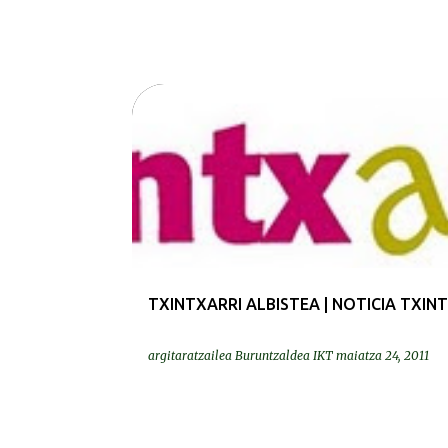
PRENTSA | PRENSA
TXINTXARRI ALBISTEA | NOTICIA TXIN
argitaratzailea
Buruntzaldea IKT
maiatza 24, 2011