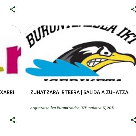
IRTEERAK | SALIDAS
TXARRI
ZUHATZARA IRTEERA | SALIDA A ZUHATZA
argitaratzailea
Buruntzaldea IKT
maiatza 17, 2011