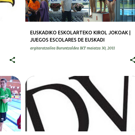
EUSKADIKO ESKOLARTEKO KIROL JOKOAK |
JUEGOS ESCOLARES DE EUSKADI
argitaratzailea
Buruntzaldea IKT
maiatza 30, 2011
PRENTSA | PRENSA