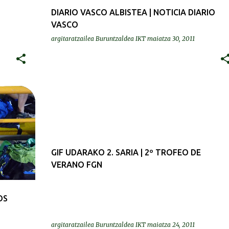
DIARIO VASCO ALBISTEA | NOTICIA DIARIO
VASCO
argitaratzailea
Buruntzaldea IKT
maiatza 30, 2011
GIF UDARAKO 2. SARIA | 2º TROFEO DE
VERANO FGN
OS
argitaratzailea
Buruntzaldea IKT
maiatza 24, 2011