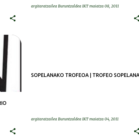
argitaratzailea
Buruntzaldea IKT
maiatza 08, 2011
SOPELANAKO TROFEOA | TROFEO SOPELAN
RIO
argitaratzailea
Buruntzaldea IKT
maiatza 04, 2011