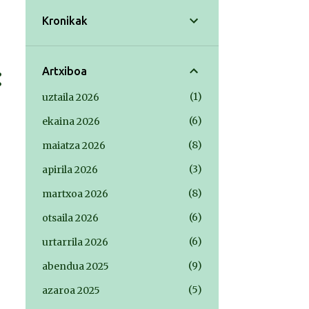
Kronikak
Artxiboa
1
uztaila 2026
6
ekaina 2026
8
maiatza 2026
3
apirila 2026
8
martxoa 2026
6
otsaila 2026
6
urtarrila 2026
9
abendua 2025
5
azaroa 2025