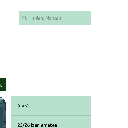
K
[CAS]
25/26 izen ematea