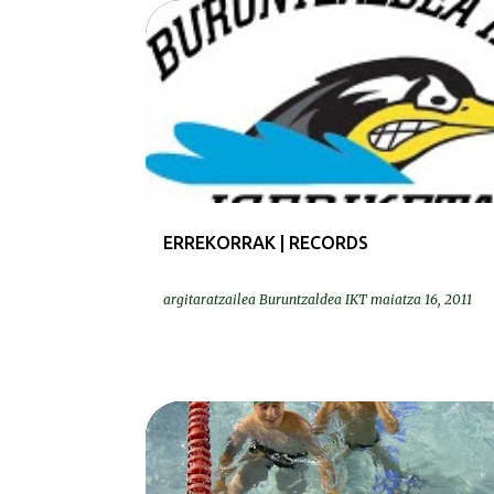
ERREKORRAK | RECORDS
ERREKORRAK | RECORDS
argitaratzailea
Buruntzaldea IKT
maiatza 16, 2011
KRONIKAK-CRÓNICAS