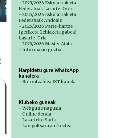
- 2025/2026 Eskolarrak eta
Federatuak Lasarte-Oria
- 2025/2026 Eskolarrak eta
Federatuak Andoain
- 2025/2026 Parte-hartze
Igeriketa (lehiaketa gabea)
Lasarte-Oria
- 2025/2026 Master Atala
- Informazio guztia
Harpidetu gure WhatsApp
kanalera
- Buruntzaldea IKT kanala
Klubeko guneak
- Webgune nagusia
- Online denda
- Lasarteko Saria
- Lan poltsara aurkeztea