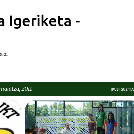
Saltatu eta joan eduki nagusira
 Igeriketa -
ua...
maiatza, 2011
IKUSI GUZTIA
KRONIKAK-CRÓNICAS