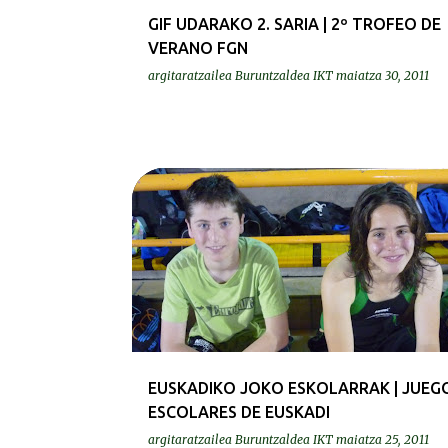
GIF UDARAKO 2. SARIA | 2º TROFEO DE
VERANO FGN
argitaratzailea
Buruntzaldea IKT
maiatza 30, 2011
SELEKZIOA | SELECCION
EUSKADIKO JOKO ESKOLARRAK | JUEG
ESCOLARES DE EUSKADI
argitaratzailea
Buruntzaldea IKT
maiatza 25, 2011