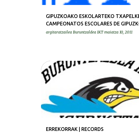
GIPUZKOAKO ESKOLARTEKO TXAPELKE
CAMPEONATOS ESCOLARES DE GIPUZ
argitaratzailea
Buruntzaldea IKT
maiatza 10, 2011
ERREKORRAK | RECORDS
ERREKORRAK | RECORDS