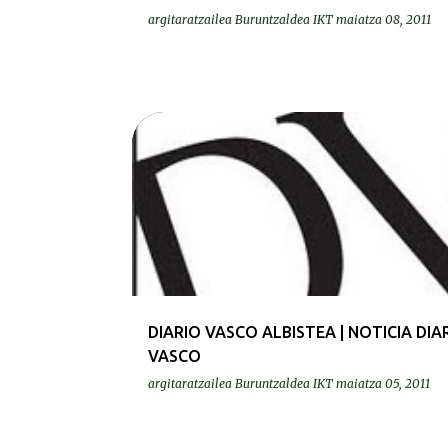
argitaratzailea
Buruntzaldea IKT
maiatza 08, 2011
PRENTSA | PRENSA
DIARIO VASCO ALBISTEA | NOTICIA DIA
VASCO
argitaratzailea
Buruntzaldea IKT
maiatza 05, 2011